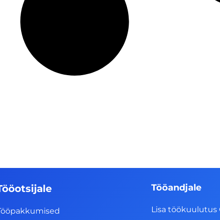
Tööandjale
Tööotsijale
Lisa töökuulutus 
Tööpakkumised