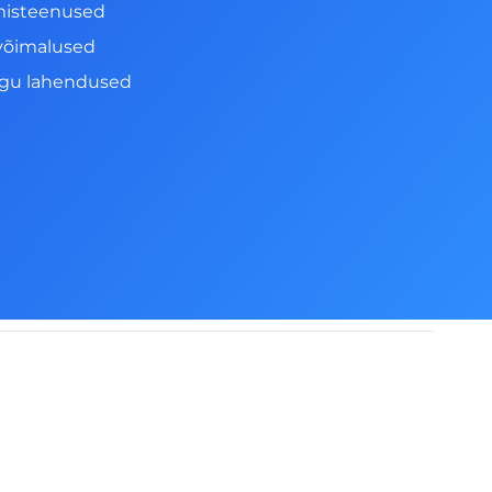
misteenused
võimalused
ngu lahendused