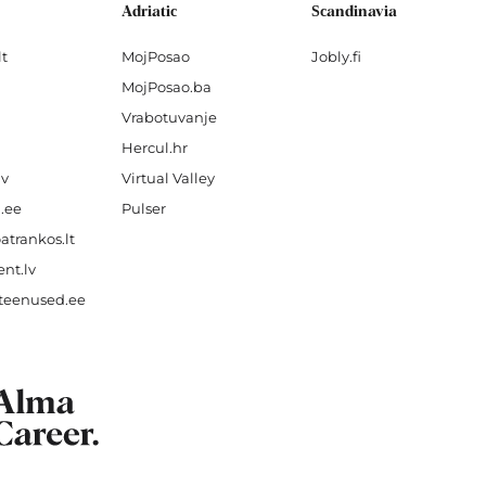
Adriatic
Scandinavia
lt
MojPosao
Jobly.fi
MojPosao.ba
Vrabotuvanje
Hercul.hr
lv
Virtual Valley
.ee
Pulser
atrankos.lt
nt.lv
teenused.ee