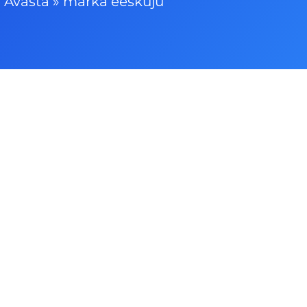
Avasta
»
märka eeskuju