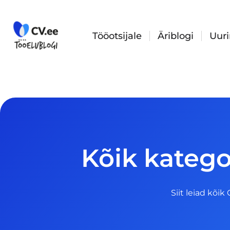
Skip
to
content
Tööotsijale
Äriblogi
Uur
Kõik katego
Siit leiad kõik