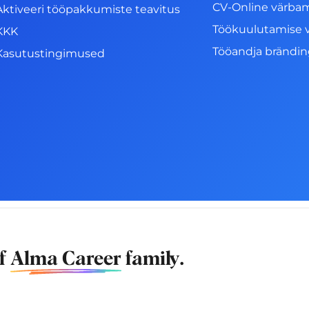
CV-Online värba
Aktiveeri tööpakkumiste teavitus
Töökuulutamise 
KKK
Tööandja brändi
Kasutustingimused
of
Alma Career
family.