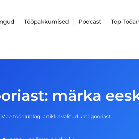
ingud
Tööpakkumised
Podcast
Top Tööan
oriast: märka ees
 CV.ee tööelublogi artiklid valitud kategooriast.