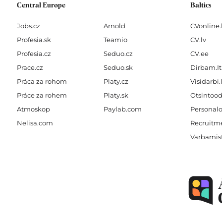
Central Europe
Baltics
Jobs.cz
Arnold
CVonline.
Profesia.sk
Teamio
CV.lv
Profesia.cz
Seduo.cz
CV.ee
Prace.cz
Seduo.sk
Dirbam.It
Práca za rohom
Platy.cz
Visidarbi.
Práce za rohem
Platy.sk
Otsintood
Atmoskop
Paylab.com
Personalo
Nelisa.com
Recruitme
Varbamis