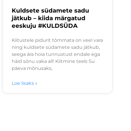
Kuldsete südamete sadu
jätkub – kiida märgatud
eeskuju #KULDSÜDA
Kiitustele pidurit tõmmata on veel vara
ning kuldsete südamete sadu jätkub,
seega ära hoia tunnustust endale ega
häid sõnu vaka all! Kiitmine teeb Su
päeva mõnusaks,
Loe lisaks »