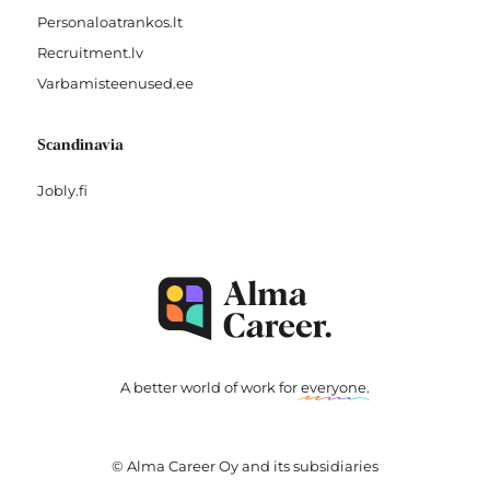
Personaloatrankos.lt
Recruitment.lv
Varbamisteenused.ee
Scandinavia
Jobly.fi
A better world of work for
everyone
.
© Alma Career Oy and its subsidiaries