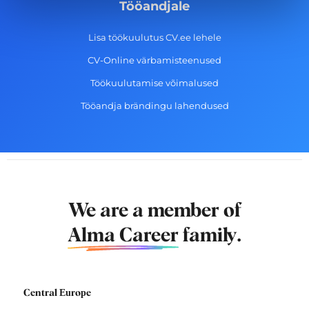
Tööandjale
Lisa töökuulutus CV.ee lehele
CV-Online värbamisteenused
Töökuulutamise võimalused
Tööandja brändingu lahendused
We are a member of
Alma Career
family.
Central Europe