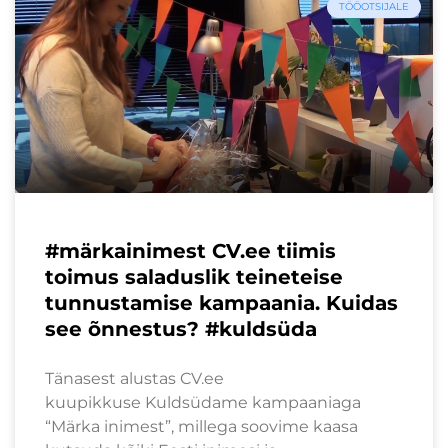
TÖÖOTSIJALE
#märkainimest CV.ee tiimis
toimus saladuslik teineteise
tunnustamise kampaania. Kuidas
see õnnestus? #kuldsüda
Tänasest alustas CV.ee
kuupikkuse Kuldsüdame kampaaniaga
“Märka inimest”, millega soovime kaasa