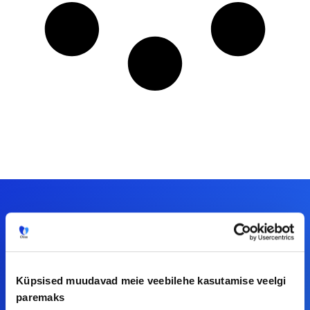
Meiega leiad!
Tööelublogi.ee lehelt leiad kõik vajaliku, et olla
Küpsised muudavad meie veebilehe kasutamise veelgi
kursis tööturu uudistega. Kui sul on
paremaks