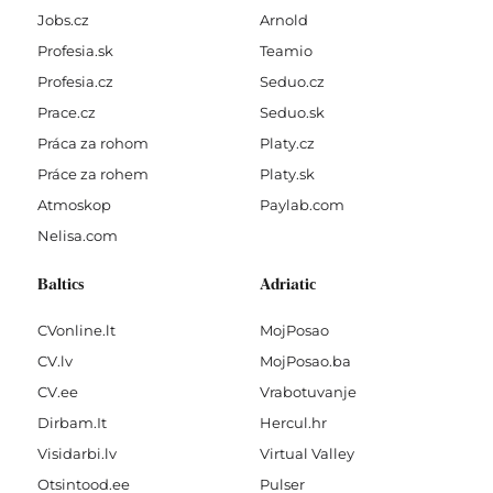
Jobs.cz
Arnold
Profesia.sk
Teamio
Profesia.cz
Seduo.cz
Prace.cz
Seduo.sk
Práca za rohom
Platy.cz
Práce za rohem
Platy.sk
Atmoskop
Paylab.com
Nelisa.com
Baltics
Adriatic
CVonline.lt
MojPosao
CV.lv
MojPosao.ba
CV.ee
Vrabotuvanje
Dirbam.It
Hercul.hr
Visidarbi.lv
Virtual Valley
Otsintood.ee
Pulser