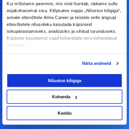
ettepanekuid erinevate teemade osas või soovid
Kui mõistame paremini, mis sind huvitab, näitame sulle
teha koostööd, siis võta meiega julgelt ühendust.
asjakohasemat sisu. Klõpsates nuppu „Nõustun kõigiga“,
annate ettevõttele Alma Career ja teistele selle ärigrupi
ettevõtetele nõusoleku kasutada küpsiseid
F
I
L
Y
isikupärastamiseks, analüüsiks ja sihitud turunduseks.
a
n
i
o
Küpsiste kasutamist saad kohandada oma kohandatud
seadetes.
c
s
n
u
© Alma Career Estonia OÜ
e
t
k
t
b
a
e
u
Näita andmeid
o
g
d
b
Tööotsijale
o
r
i
e
Nõustun kõigiga
k
a
n
Tööpakkumised
Kohanda
-
m
Aktiveeri tööpakkumiste teavitus
f
KKK
Keeldu
Kasutustingimused