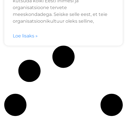
kutsuda kõiki Eesti inimesi ja
organisatsioone tervete
meeskondadega. Seiske selle eest, et teie
organisatsioonikultuur oleks selline,
Loe lisaks »