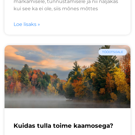
märkamisele, tunnustamisele ja nii naljakas
kui see ka ei ole, siis mõnes mõttes
Loe lisaks »
TÖÖOTSIJALE
Kuidas tulla toime kaamosega?