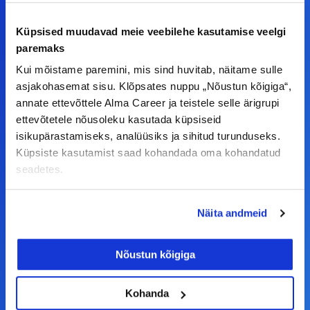
kursis tööturu uudistega. Kui sul on
Küpsised muudavad meie veebilehe kasutamise veelgi
ettepanekuid erinevate teemade osas või soovid
paremaks
teha koostööd, siis võta meiega julgelt ühendust.
Kui mõistame paremini, mis sind huvitab, näitame sulle
asjakohasemat sisu. Klõpsates nuppu „Nõustun kõigiga“,
F
I
L
Y
annate ettevõttele Alma Career ja teistele selle ärigrupi
a
n
i
o
ettevõtetele nõusoleku kasutada küpsiseid
isikupärastamiseks, analüüsiks ja sihitud turunduseks.
c
s
n
u
Küpsiste kasutamist saad kohandada oma kohandatud
© Alma Career Estonia OÜ
e
t
k
t
seadetes.
b
a
e
u
o
g
d
b
Tööotsijale
Näita andmeid
o
r
i
e
k
a
n
Tööpakkumised
Nõustun kõigiga
-
m
Aktiveeri tööpakkumiste teavitus
f
KKK
Kohanda