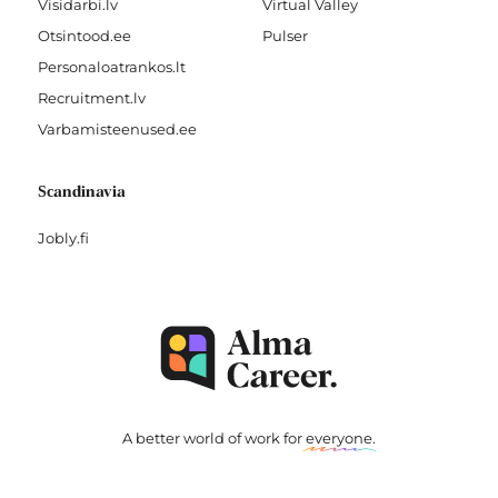
Visidarbi.lv
Virtual Valley
Otsintood.ee
Pulser
Personaloatrankos.lt
Recruitment.lv
Varbamisteenused.ee
Scandinavia
Jobly.fi
A better world of work for
everyone
.