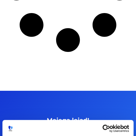
Meiega leiad!
Tööelublogi.ee lehelt leiad kõik vajaliku, et olla