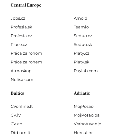
Central Europe
Jobs.cz
Arnold
Profesia.sk
Teamio
Profesia.cz
Seduo.cz
Prace.cz
Seduo.sk
Práca za rohom
Platy.cz
Práce za rohem
Platy.sk
Atmoskop
Paylab.com
Nelisa.com
Baltics
Adriatic
CVonline.lt
MojPosao
CV.lv
MojPosao.ba
CV.ee
Vrabotuvanje
Dirbam.It
Hercul.hr