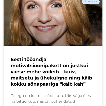
ÄRIBLOGI
Eesti tööandja
motivatsioonipakett on justkui
vaese mehe võileib – kuiv,
maitsetu ja ühekülgne ning käib
kokku sõnapaariga “käib kah”
Praegu on käimas sõbrakuu. Üks väga üles
haibitud kuu, mis on pühendatud