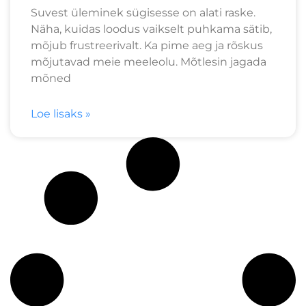
Suvest üleminek sügisesse on alati raske.
Näha, kuidas loodus vaikselt puhkama sätib,
mõjub frustreerivalt. Ka pime aeg ja rõskus
mõjutavad meie meeleolu. Mõtlesin jagada
mõned
Loe lisaks »