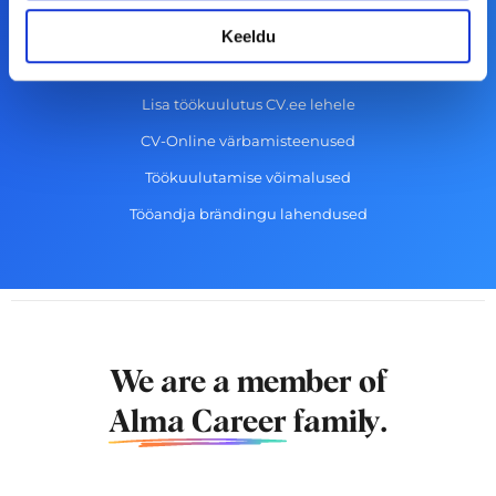
Kasutustingimused
Keeldu
Tööandjale
Lisa töökuulutus CV.ee lehele
CV-Online värbamisteenused
Töökuulutamise võimalused
Tööandja brändingu lahendused
We are a member of
Alma Career
family.