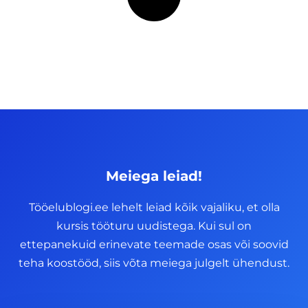
Meiega leiad!
Tööelublogi.ee lehelt leiad kõik vajaliku, et olla
kursis tööturu uudistega. Kui sul on
ettepanekuid erinevate teemade osas või soovid
teha koostööd, siis võta meiega julgelt ühendust.