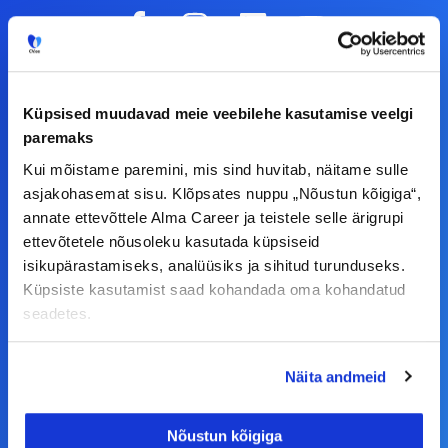
F
I
L
Y
a
n
i
o
c
s
n
u
© Alma Career Estonia OÜ
e
t
k
t
Küpsised muudavad meie veebilehe kasutamise veelgi
b
a
e
u
paremaks
o
g
d
b
Tööotsijale
Kui mõistame paremini, mis sind huvitab, näitame sulle
o
r
i
e
asjakohasemat sisu. Klõpsates nuppu „Nõustun kõigiga“,
k
a
n
Tööpakkumised
annate ettevõttele Alma Career ja teistele selle ärigrupi
-
m
ettevõtetele nõusoleku kasutada küpsiseid
Aktiveeri tööpakkumiste teavitus
isikupärastamiseks, analüüsiks ja sihitud turunduseks.
f
KKK
Küpsiste kasutamist saad kohandada oma kohandatud
seadetes.
Kasutustingimused
Tööandjale
Näita andmeid
Lisa töökuulutus CV.ee lehele
CV-Online värbamisteenused
Nõustun kõigiga