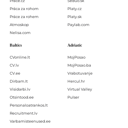
Prace.cz
Seduo.sk
Práca za rohom
Platy.cz
Práce za rohem
Platy.sk
Atmoskop
Paylab.com
Nelisa.com
Baltics
Adriatic
CVonline.lt
MojPosao
CV.lv
MojPosao.ba
CV.ee
Vrabotuvanje
Dirbam.It
Hercul.hr
Visidarbi.lv
Virtual Valley
Otsintood.ee
Pulser
Personaloatrankos.lt
Recruitment.lv
Varbamisteenused.ee