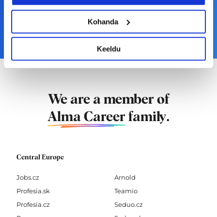
Töökuulutamise võimalused
Kohanda
Tööandja brändingu lahendused
Keeldu
We are a member of
Alma Career
family.
Central Europe
Jobs.cz
Arnold
Profesia.sk
Teamio
Profesia.cz
Seduo.cz