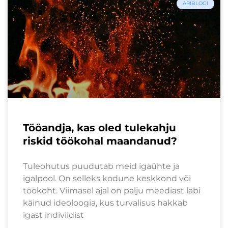
ÄRIBLOGI
Tööandja, kas oled tulekahju
riskid töökohal maandanud?
Tuleohutus puudutab meid igaühte ja
igalpool. On selleks kodune keskkond või
töökoht. Viimasel ajal on palju meediast läbi
käinud ideoloogia, kus turvalisus hakkab
igast indiviidist