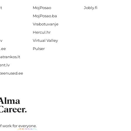
lt
MojPosao
Jobly.fi
MojPosao.ba
Vrabotuvanje
Hercul.hr
lv
Virtual Valley
.ee
Pulser
atrankos.lt
nt.lv
teenused.ee
f work for
everyone
.