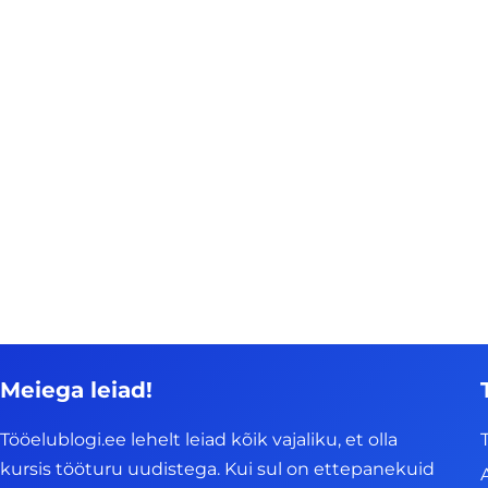
Meiega leiad!
Tööelublogi.ee lehelt leiad kõik vajaliku, et olla
kursis tööturu uudistega. Kui sul on ettepanekuid