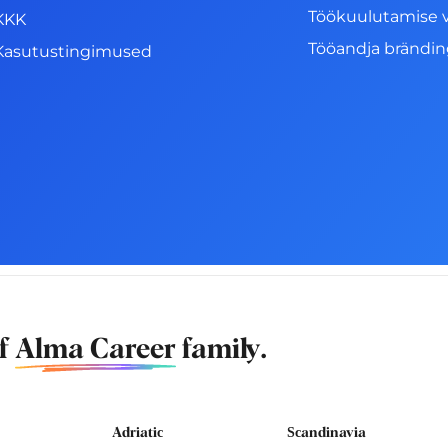
Töökuulutamise 
KKK
Tööandja brändi
Kasutustingimused
of
Alma Career
family.
Adriatic
Scandinavia