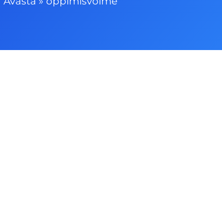
Avasta
»
õppimisvõime