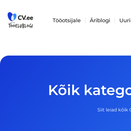
Skip
to
content
Tööotsijale
Äriblogi
Uur
Kõik kateg
Siit leiad kõik