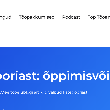
ingud
Tööpakkumised
Podcast
Top Tööan
ooriast: õppimisv
 CV.ee tööelublogi artiklid valitud kategooriast.