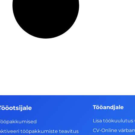
Tööandjale
Tööotsijale
Lisa töökuulutus 
Tööpakkumised
CV-Online värba
Aktiveeri tööpakkumiste teavitus