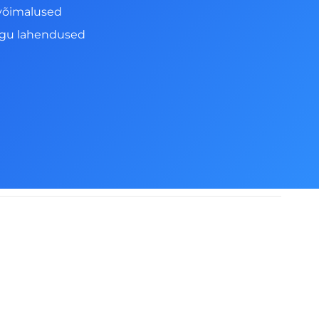
võimalused
ngu lahendused