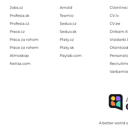
Jobs.cz
Arnold
CVonline.
Profesia.sk
Teamio
CV.lv
Profesia.cz
Seduo.cz
CV.ee
Prace.cz
Seduo.sk
Dirbam.It
Práca za rohom
Platy.cz
Visidarbi.
Práce za rohem
Platy.sk
Otsintood
Atmoskop
Paylab.com
Personalo
Nelisa.com
Recruitme
Varbamis
A better world o