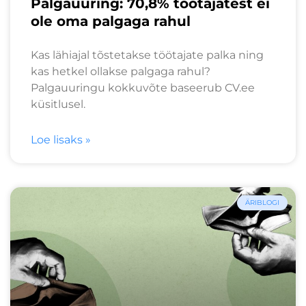
Palgauuring: 70,8% töötajatest ei
ole oma palgaga rahul
Kas lähiajal tõstetakse töötajate palka ning
kas hetkel ollakse palgaga rahul?
Palgauuringu kokkuvõte baseerub CV.ee
küsitlusel.
Loe lisaks »
ÄRIBLOGI