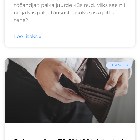
tööandjalt palka juurde küsinud. Miks see nii
on ja kas palgatõusust tasuks siiski juttu
teha?
Loe lisaks »
UURINGUD