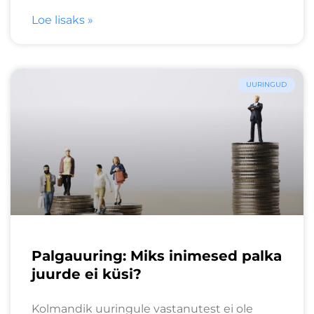
Loe lisaks »
UURINGUD
Palgauuring: Miks inimesed palka
juurde ei küsi?
Kolmandik uuringule vastanutest ei ole