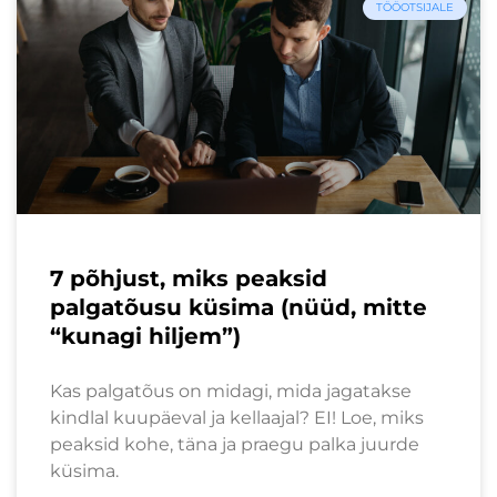
TÖÖOTSIJALE
7 põhjust, miks peaksid
palgatõusu küsima (nüüd, mitte
“kunagi hiljem”)
Kas palgatõus on midagi, mida jagatakse
kindlal kuupäeval ja kellaajal? EI! Loe, miks
peaksid kohe, täna ja praegu palka juurde
küsima.