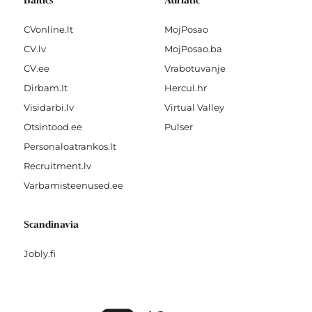
Baltics
Adriatic
CVonline.lt
MojPosao
CV.lv
MojPosao.ba
CV.ee
Vrabotuvanje
Dirbam.It
Hercul.hr
Visidarbi.lv
Virtual Valley
Otsintood.ee
Pulser
Personaloatrankos.lt
Recruitment.lv
Varbamisteenused.ee
Scandinavia
Jobly.fi