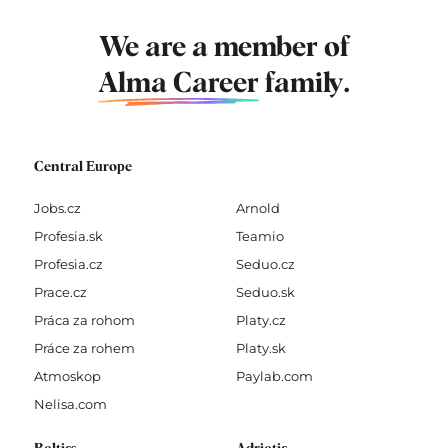
We are a member of
Alma Career
family.
Central Europe
Jobs.cz
Arnold
Profesia.sk
Teamio
Profesia.cz
Seduo.cz
Prace.cz
Seduo.sk
Práca za rohom
Platy.cz
Práce za rohem
Platy.sk
Atmoskop
Paylab.com
Nelisa.com