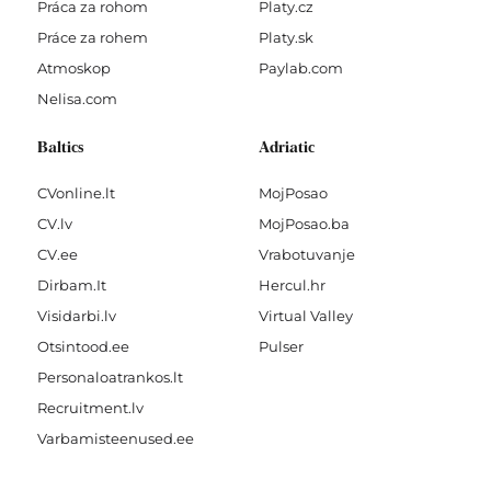
Práca za rohom
Platy.cz
Práce za rohem
Platy.sk
Atmoskop
Paylab.com
Nelisa.com
Baltics
Adriatic
CVonline.lt
MojPosao
CV.lv
MojPosao.ba
CV.ee
Vrabotuvanje
Dirbam.It
Hercul.hr
Visidarbi.lv
Virtual Valley
Otsintood.ee
Pulser
Personaloatrankos.lt
Recruitment.lv
Varbamisteenused.ee