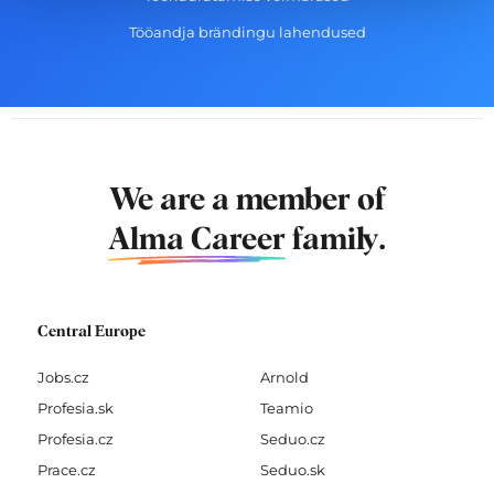
Tööandja brändingu lahendused
We are a member of
Alma Career
family.
Central Europe
Jobs.cz
Arnold
Profesia.sk
Teamio
Profesia.cz
Seduo.cz
Prace.cz
Seduo.sk