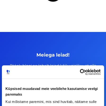
Meiega leiad!
Tööelublogi.ee lehelt leiad kõik vajaliku, et olla
kursis tööturu uudistega. Kui sul on
ettepanekuid erinevate teemade osas või soovid
teha koostööd, siis võta meiega julgelt ühendust.
Küpsised muudavad meie veebilehe kasutamise veelgi
paremaks
F
I
L
Y
Kui mõistame paremini, mis sind huvitab, näitame sulle