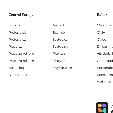
f
Central Europe
Baltics
Jobs.cz
Arnold
CVonline.
Profesia.sk
Teamio
CV.lv
Profesia.cz
Seduo.cz
CV.ee
Prace.cz
Seduo.sk
Dirbam.It
Práca za rohom
Platy.cz
Visidarbi.
Práce za rohem
Platy.sk
Otsintood
Atmoskop
Paylab.com
Personalo
Nelisa.com
Recruitme
Varbamis