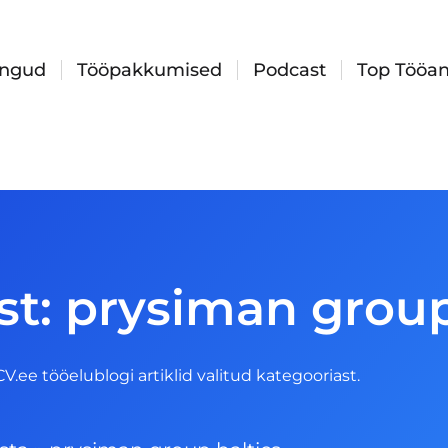
ingud
Tööpakkumised
Podcast
Top Tööan
st: prysiman group
 CV.ee tööelublogi artiklid valitud kategooriast.