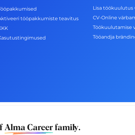
Lisa töökuulutus 
Tööpakkumised
CV-Online värba
Aktiveeri tööpakkumiste teavitus
Töökuulutamise 
KKK
Tööandja brändi
Kasutustingimused
of
Alma Career
family.