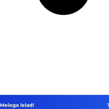
Meiega leiad!