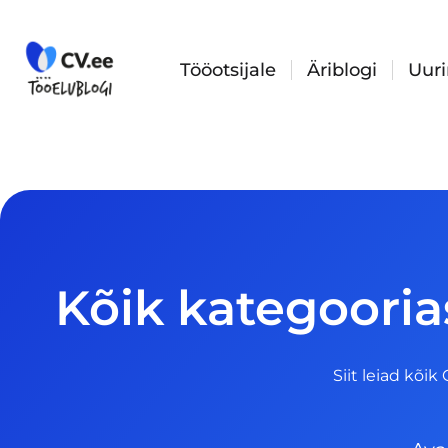
Skip
to
content
Tööotsijale
Äriblogi
Uur
Kõik kategooria
Siit leiad kõik