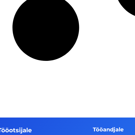
Tööandjale
Tööotsijale