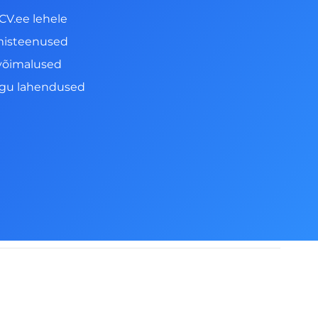
CV.ee lehele
misteenused
võimalused
ngu lahendused