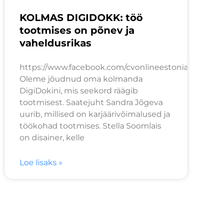
KOLMAS DIGIDOKK: töö
tootmises on põnev ja
vaheldusrikas
https://www.facebook.com/cvonlineestonia/video
Oleme jõudnud oma kolmanda
DigiDokini, mis seekord räägib
tootmisest. Saatejuht Sandra Jõgeva
uurib, millised on karjäärivõimalused ja
töökohad tootmises. Stella Soomlais
on disainer, kelle
Loe lisaks »