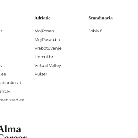
Adriatic
Scandinavia
lt
MojPosao
Jobly.fi
MojPosao.ba
Vrabotuvanje
Hercul.hr
lv
Virtual Valley
.ee
Pulser
atrankos.lt
nt.lv
teenused.ee