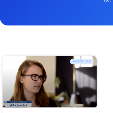
Ava
TÖÖOTSIJALE