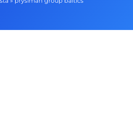
sta
»
prysiman group baltics