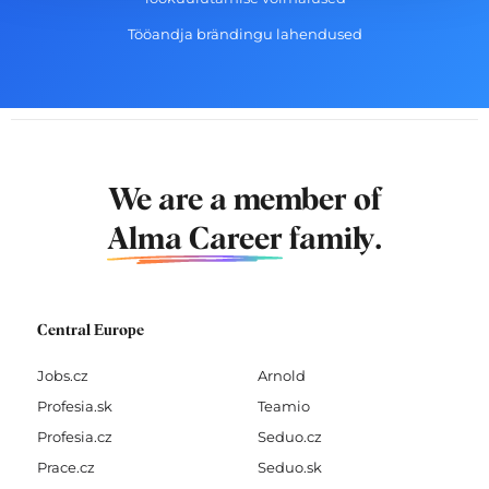
Tööandja brändingu lahendused
We are a member of
Alma Career
family.
Central Europe
Jobs.cz
Arnold
Profesia.sk
Teamio
Profesia.cz
Seduo.cz
Prace.cz
Seduo.sk