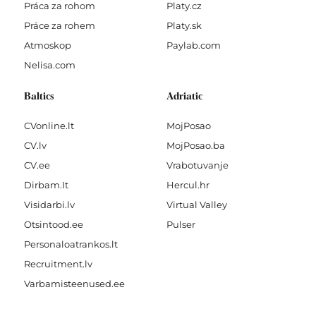
Práca za rohom
Platy.cz
Práce za rohem
Platy.sk
Atmoskop
Paylab.com
Nelisa.com
Baltics
Adriatic
CVonline.lt
MojPosao
CV.lv
MojPosao.ba
CV.ee
Vrabotuvanje
Dirbam.It
Hercul.hr
Visidarbi.lv
Virtual Valley
Otsintood.ee
Pulser
Personaloatrankos.lt
Recruitment.lv
Varbamisteenused.ee