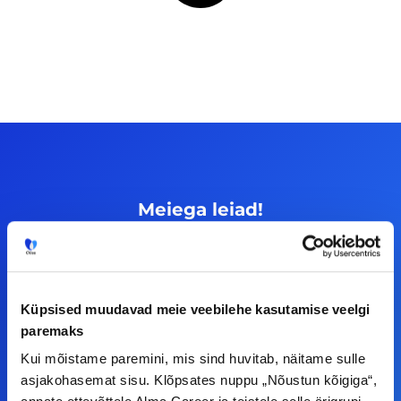
Meiega leiad!
Tööelublogi.ee lehelt leiad kõik vajaliku, et olla
kursis tööturu uudistega. Kui sul on
ettepanekuid erinevate teemade osas või soovid
Küpsised muudavad meie veebilehe kasutamise veelgi
teha koostööd, siis võta meiega julgelt ühendust.
paremaks
Kui mõistame paremini, mis sind huvitab, näitame sulle
asjakohasemat sisu. Klõpsates nuppu „Nõustun kõigiga“,
F
I
L
Y