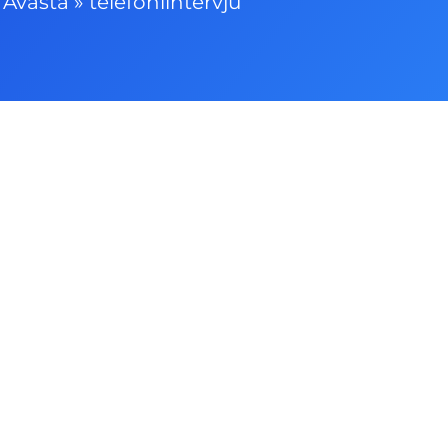
Avasta
»
telefoniintervju