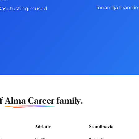
Tööandja brändi
Kasutustingimused
of
Alma Career
family.
Adriatic
Scandinavia