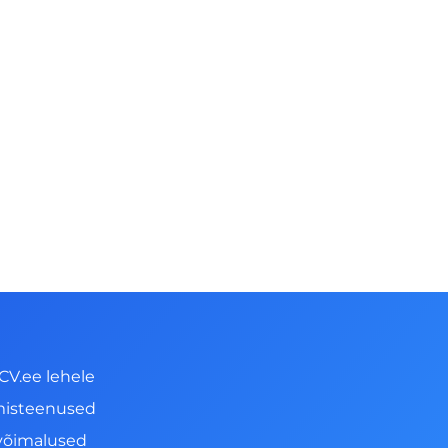
CV.ee lehele
misteenused
võimalused