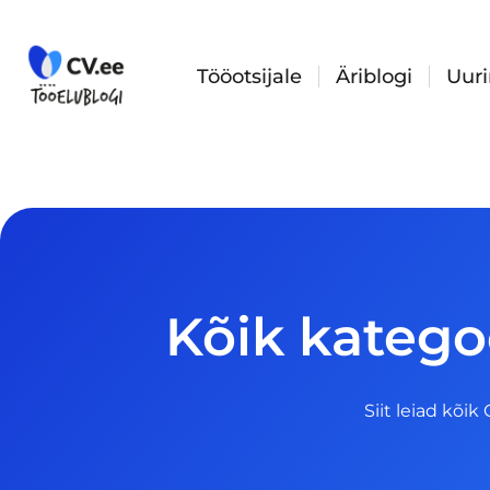
Skip
to
content
Tööotsijale
Äriblogi
Uur
Kõik kategoo
Siit leiad kõik