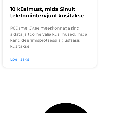
10 küsimust, mida Sinult
telefoniintervjuul küsitakse
Püüame CV.ee meeskonnaga sind
aidata ja toome välja küsimused, mida
kandideerimisprotsessi algusfaasis
küsitakse.
Loe lisaks »