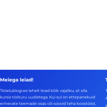
Meiega leiad!
Tööelublogi.ee lehelt leiad kõik vajaliku, et olla
kursis tööturu uudistega. Kui sul on ettepanekuid
erinevate teemade osas või soovid teha koostööd,