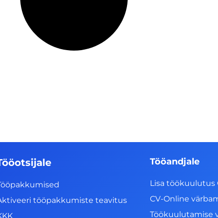
Tööandjale
Tööotsijale
Lisa töökuulutus 
Tööpakkumised
CV-Online värba
Aktiveeri tööpakkumiste teavitus
Töökuulutamise 
KKK