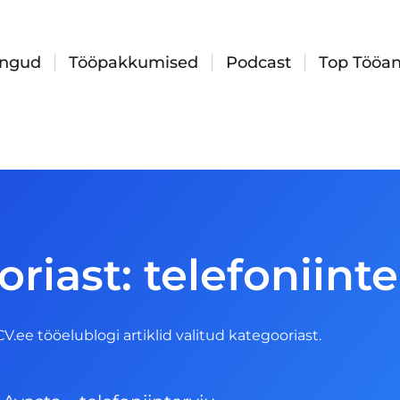
ingud
Tööpakkumised
Podcast
Top Tööan
riast: telefoniinte
 CV.ee tööelublogi artiklid valitud kategooriast.