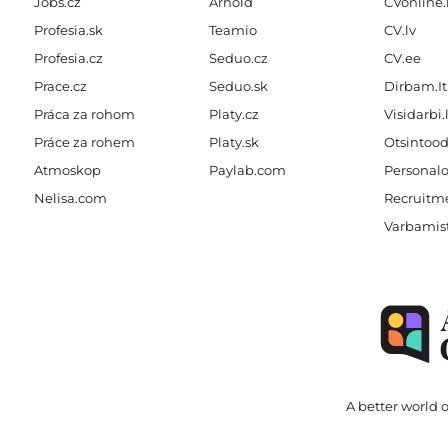
Jobs.cz
Arnold
CVonline.
Profesia.sk
Teamio
CV.lv
Profesia.cz
Seduo.cz
CV.ee
Prace.cz
Seduo.sk
Dirbam.It
Práca za rohom
Platy.cz
Visidarbi.
Práce za rohem
Platy.sk
Otsintood
Atmoskop
Paylab.com
Personalo
Nelisa.com
Recruitme
Varbamis
A better world o