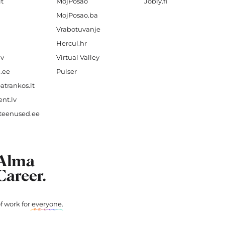
lt
MojPosao
Jobly.fi
MojPosao.ba
Vrabotuvanje
Hercul.hr
lv
Virtual Valley
.ee
Pulser
atrankos.lt
nt.lv
teenused.ee
f work for
everyone
.