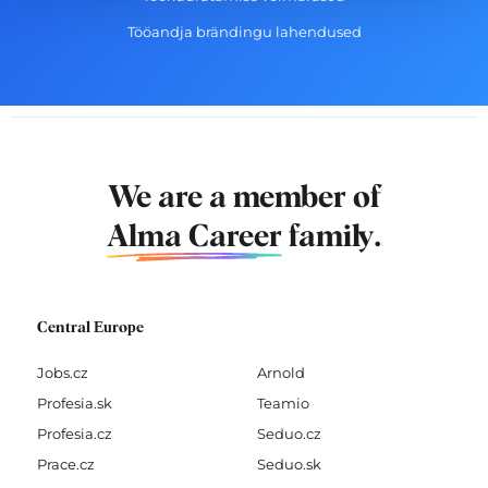
Tööandja brändingu lahendused
We are a member of
Alma Career
family.
Central Europe
Jobs.cz
Arnold
Profesia.sk
Teamio
Profesia.cz
Seduo.cz
Prace.cz
Seduo.sk