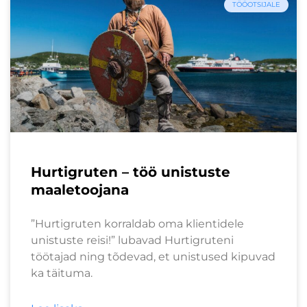
TÖÖOTSIJALE
Hurtigruten – töö unistuste
maaletoojana
”Hurtigruten korraldab oma klientidele
unistuste reisi!” lubavad Hurtigruteni
töötajad ning tõdevad, et unistused kipuvad
ka täituma.