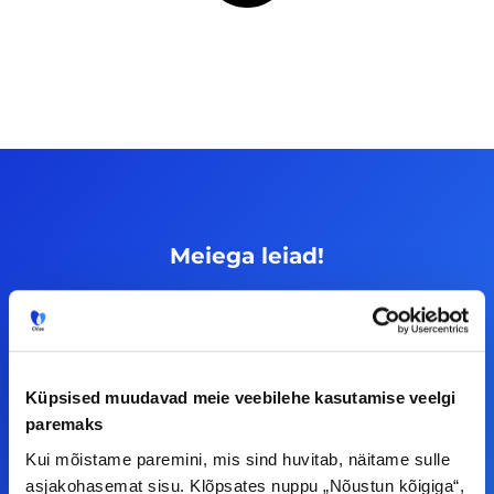
Meiega leiad!
Tööelublogi.ee lehelt leiad kõik vajaliku, et olla
kursis tööturu uudistega. Kui sul on
ettepanekuid erinevate teemade osas või soovid
teha koostööd, siis võta meiega julgelt ühendust.
Küpsised muudavad meie veebilehe kasutamise veelgi
paremaks
Kui mõistame paremini, mis sind huvitab, näitame sulle
F
I
L
Y
asjakohasemat sisu. Klõpsates nuppu „Nõustun kõigiga“,