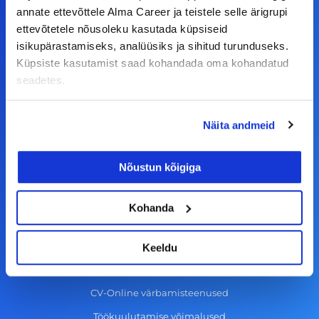
a
n
i
o
annate ettevõttele Alma Career ja teistele selle ärigrupi
c
s
n
u
ettevõtetele nõusoleku kasutada küpsiseid
© Alma Career Estonia OÜ
isikupärastamiseks, analüüsiks ja sihitud turunduseks.
e
t
k
t
Küpsiste kasutamist saad kohandada oma kohandatud
b
a
e
u
seadetes.
o
g
d
b
Tööotsijale
o
r
i
e
Näita andmeid
k
a
n
Tööpakkumised
-
m
Aktiveeri tööpakkumiste teavitus
Nõustun kõigiga
f
KKK
Kasutustingimused
Kohanda
Tööandjale
Keeldu
Lisa töökuulutus CV.ee lehele
CV-Online värbamisteenused
Töökuulutamise võimalused