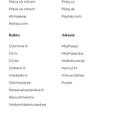
Práca za rohom
Platy.cz
Práce za rohem
Platy.sk
Atmoskop
Paylab.com
Nelisa.com
Baltics
Adriatic
CVonline.lt
MojPosao
CV.lv
MojPosao.ba
CV.ee
Vrabotuvanje
Dirbam.It
Hercul.hr
Visidarbi.lv
Virtual Valley
Otsintood.ee
Pulser
Personaloatrankos.lt
Recruitment.lv
Varbamisteenused.ee