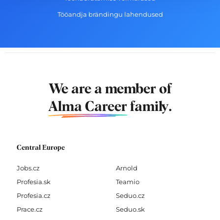
Tööandja brändingu lahendused
We are a member of
Alma Career
family.
Central Europe
Jobs.cz
Arnold
Profesia.sk
Teamio
Profesia.cz
Seduo.cz
Prace.cz
Seduo.sk