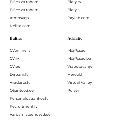
Práca za rohom
Platy.cz
Práce za rohem
Platy.sk
Atmoskop
Paylab.com
Nelisa.com
Baltics
Adriatic
CVonline.lt
MojPosao
CV.lv
MojPosao.ba
CV.ee
Vrabotuvanje
Dirbam.It
Hercul.hr
Visidarbi.lv
Virtual Valley
Otsintood.ee
Pulser
Personaloatrankos.lt
Recruitment.lv
Varbamisteenused.ee