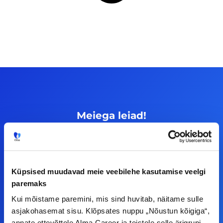
Meiega leiad!
Tööelublogi.ee lehelt leiad kõik vajaliku, et olla
kursis tööturu uudistega. Kui sul on
ettepanekuid erinevate teemade osas või soovid
Küpsised muudavad meie veebilehe kasutamise veelgi
teha koostööd, siis võta meiega julgelt ühendust.
paremaks
Kui mõistame paremini, mis sind huvitab, näitame sulle
F
I
L
Y
asjakohasemat sisu. Klõpsates nuppu „Nõustun kõigiga“,
annate ettevõttele Alma Career ja teistele selle ärigrupi