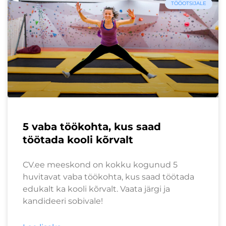
TÖÖOTSIJALE
5 vaba töökohta, kus saad
töötada kooli kõrvalt
CV.ee meeskond on kokku kogunud 5
huvitavat vaba töökohta, kus saad töötada
edukalt ka kooli kõrvalt. Vaata järgi ja
kandideeri sobivale!