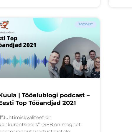
PODCAST
Kuula | Tööelublogi podcast –
Eesti Top Tööandjad 2021
🎙️”Juhtimiskvaliteet on
konkurentsieelis” · SEB on magnet
enesearengut väärtustavatele,