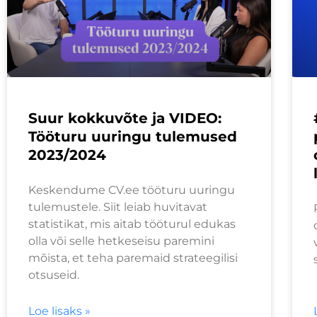
Suur kokkuvõte ja VIDEO:
Tööturu uuringu tulemused
2023/2024
Keskendume CV.ee tööturu uuringu
tulemustele. Siit leiab huvitavat
statistikat, mis aitab tööturul edukas
olla või selle hetkeseisu paremini
mõista, et teha paremaid strateegilisi
otsuseid.
Loe lisaks »