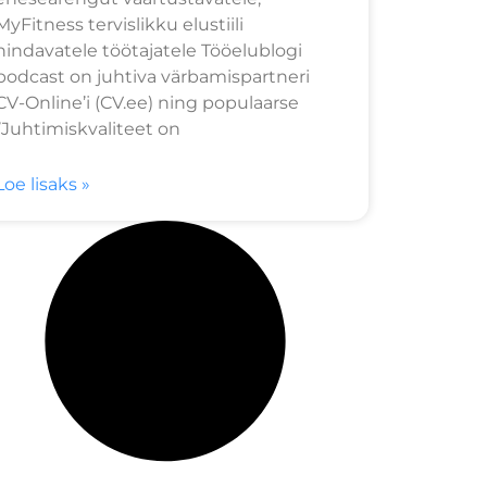
MyFitness tervislikku elustiili
hindavatele töötajatele Tööelublogi
podcast on juhtiva värbamispartneri
CV-Online’i (CV.ee) ning populaarse
’’Juhtimiskvaliteet on
Loe lisaks »