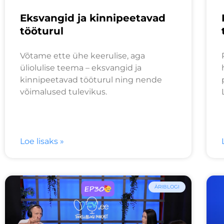
Eksvangid ja kinnipeetavad
tööturul
Võtame ette ühe keerulise, aga
üliolulise teema – eksvangid ja
kinnipeetavad tööturul ning nende
võimalused tulevikus.
Loe lisaks »
ÄRIBLOGI