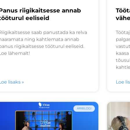
Panus riigikaitsesse annab
Tööt
tööturul eeliseid
vähe
Riigikaitsesse saab panustada ka relva
Tööta
haaramata ning kahtlemata annab
palgas
panus riigikaitsesse tööturul eeliseid.
vastu
Loe lähemalt!
kaasa 
tõusul
kahtl
Loe lisaks »
Loe li
ÄRIBLOGI