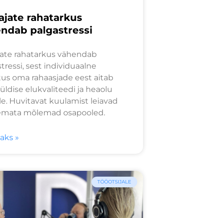
ajate rahatarkus
ndab palgastressi
jate rahatarkus vähendab
tressi, sest individuaalne
tus oma rahaasjade eest aitab
üldise elukvaliteedi ja heaolu
e. Huvitavat kuulamist leiavad
emata mõlemad osapooled.
saks »
TÖÖOTSIJALE