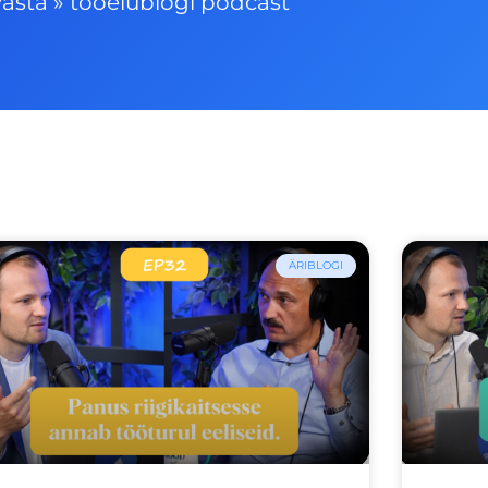
asta
»
tööelublogi podcast
ÄRIBLOGI