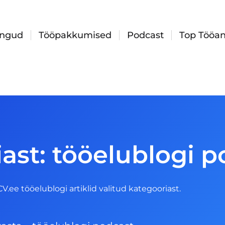
ingud
Tööpakkumised
Podcast
Top Tööan
ast: tööelublogi 
 CV.ee tööelublogi artiklid valitud kategooriast.