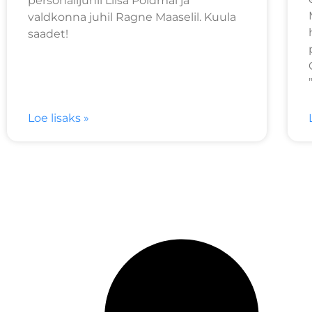
personalijuhil Liisa Põldmal ja
valdkonna juhil Ragne Maaselil. Kuula
saadet!
Loe lisaks »