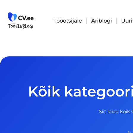
Skip
to
content
Tööotsijale
Äriblogi
Uur
Kõik kategoori
Siit leiad kõik