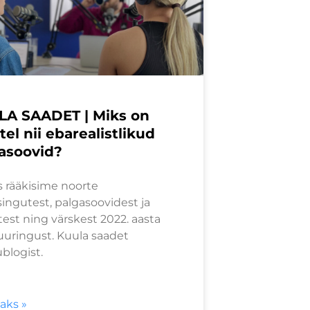
A SAADET | Miks on
tel nii ebarealistlikud
asoovid?
s rääkisime noorte
ingutest, palgasoovidest ja
est ning värskest 2022. aasta
uuringust. Kuula saadet
blogist.
saks »