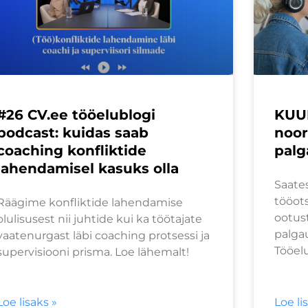
#26 CV.ee tööelublogi
KUUL
podcast: kuidas saab
noor
coaching konfliktide
palg
lahendamisel kasuks olla
Saate
tööots
Räägime konfliktide lahendamise
ootust
olulisusest nii juhtide kui ka töötajate
palga
vaatenurgast läbi coaching protsessi ja
Tööelu
supervisiooni prisma. Loe lähemalt!
Loe lisaks »
Loe li