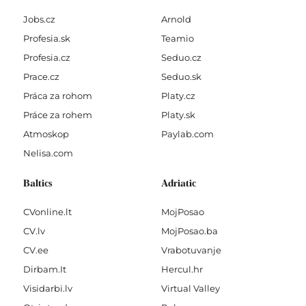
Jobs.cz
Arnold
Profesia.sk
Teamio
Profesia.cz
Seduo.cz
Prace.cz
Seduo.sk
Práca za rohom
Platy.cz
Práce za rohem
Platy.sk
Atmoskop
Paylab.com
Nelisa.com
Baltics
Adriatic
CVonline.lt
MojPosao
CV.lv
MojPosao.ba
CV.ee
Vrabotuvanje
Dirbam.It
Hercul.hr
Visidarbi.lv
Virtual Valley