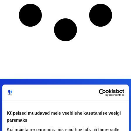
Meiega leiad!
Küpsised muudavad meie veebilehe kasutamise veelgi
Tööelublogi.ee lehelt leiad kõik vajaliku, et olla
paremaks
kursis tööturu uudistega. Kui sul on
Kui mõistame paremini, mis sind huvitab, näitame sulle