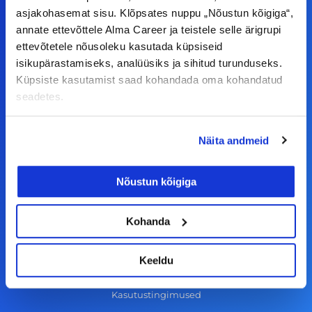
ettepanekuid erinevate teemade osas või soovid
asjakohasemat sisu. Klõpsates nuppu „Nõustun kõigiga“,
annate ettevõttele Alma Career ja teistele selle ärigrupi
teha koostööd, siis võta meiega julgelt ühendust.
ettevõtetele nõusoleku kasutada küpsiseid
isikupärastamiseks, analüüsiks ja sihitud turunduseks.
F
I
L
Y
Küpsiste kasutamist saad kohandada oma kohandatud
seadetes.
a
n
i
o
c
s
n
u
© Alma Career Estonia OÜ
e
t
k
t
Näita andmeid
b
a
e
u
o
g
d
b
Nõustun kõigiga
Tööotsijale
o
r
i
e
Kohanda
k
a
n
Tööpakkumised
-
m
Aktiveeri tööpakkumiste teavitus
Keeldu
f
KKK
Kasutustingimused