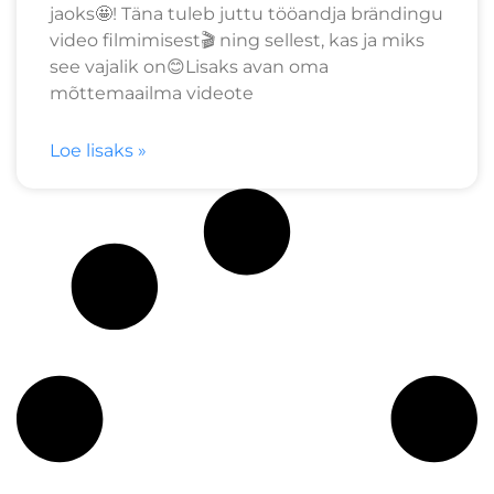
jaoks🤩! Täna tuleb juttu tööandja brändingu
video filmimisest🎬 ning sellest, kas ja miks
see vajalik on😊Lisaks avan oma
mõttemaailma videote
Loe lisaks »