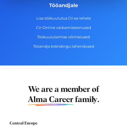
Tööandjale
Lisa töökuulutus CV.ee lehele
CV-Online värbamisteenused
Töökuulutamise võimalused
Tööandja brändingu lahendused
We are a member of
Alma Career
family.
Central Europe