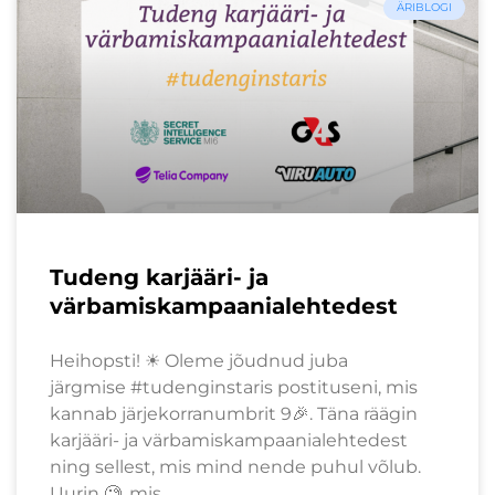
ÄRIBLOGI
Tudeng karjääri- ja
värbamiskampaanialehtedest
Heihopsti! ☀ Oleme jõudnud juba
järgmise #tudenginstaris postituseni, mis
kannab järjekorranumbrit 9🎉. Täna räägin
karjääri- ja värbamiskampaanialehtedest
ning sellest, mis mind nende puhul võlub.
Uurin 🧐, mis