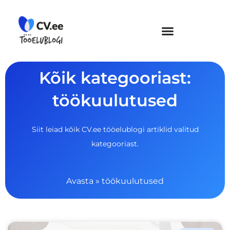
Skip
to
content
Kõik kategooriast:
töökuulutused
Siit leiad kõik CV.ee tööelublogi artiklid valitud
kategooriast.
Avasta
»
töökuulutused