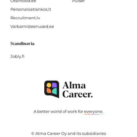
Otsintood.ee
Pulser
Personaloatrankos.lt
Recruitment.lv
Varbamisteenused.ee
Scandinavia
Jobly.fi
A better world of work for
everyone
.
© Alma Career Oy and its subsidiaries