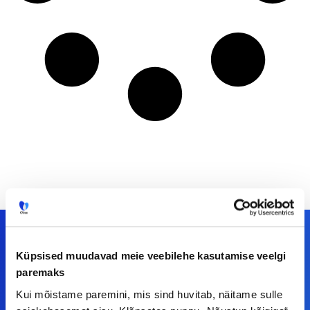
Küpsised muudavad meie veebilehe kasutamise veelgi
paremaks
Meiega leiad!
Kui mõistame paremini, mis sind huvitab, näitame sulle
Tööelublogi.ee lehelt leiad kõik vajaliku, et olla