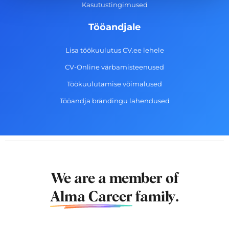
Kasutustingimused
Tööandjale
Lisa töökuulutus CV.ee lehele
CV-Online värbamisteenused
Töökuulutamise võimalused
Tööandja brändingu lahendused
We are a member of
Alma Career
family.