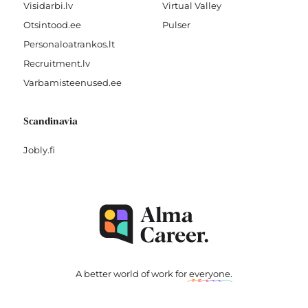
Visidarbi.lv
Virtual Valley
Otsintood.ee
Pulser
Personaloatrankos.lt
Recruitment.lv
Varbamisteenused.ee
Scandinavia
Jobly.fi
A better world of work for
everyone
.