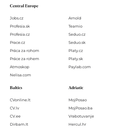
Central Europe
Jobs.cz
Arnold
Profesia.sk
Teamio
Profesia.cz
Seduo.cz
Prace.cz
Seduo.sk
Práca za rohom
Platy.cz
Práce za rohem
Platy.sk
Atmoskop
Paylab.com
Nelisa.com
Baltics
Adriatic
CVonline.lt
MojPosao
CV.lv
MojPosao.ba
CV.ee
Vrabotuvanje
Dirbam.It
Hercul.hr