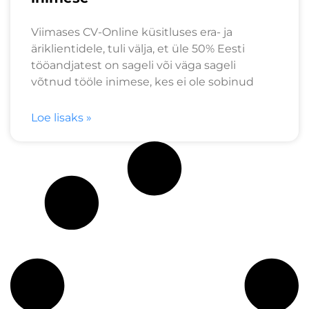
Viimases CV-Online küsitluses era- ja
äriklientidele, tuli välja, et üle 50% Eesti
tööandjatest on sageli või väga sageli
võtnud tööle inimese, kes ei ole sobinud
Loe lisaks »