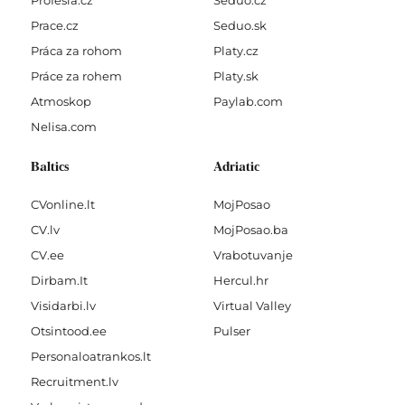
Profesia.cz
Seduo.cz
Prace.cz
Seduo.sk
Práca za rohom
Platy.cz
Práce za rohem
Platy.sk
Atmoskop
Paylab.com
Nelisa.com
Baltics
Adriatic
CVonline.lt
MojPosao
CV.lv
MojPosao.ba
CV.ee
Vrabotuvanje
Dirbam.It
Hercul.hr
Visidarbi.lv
Virtual Valley
Otsintood.ee
Pulser
Personaloatrankos.lt
Recruitment.lv