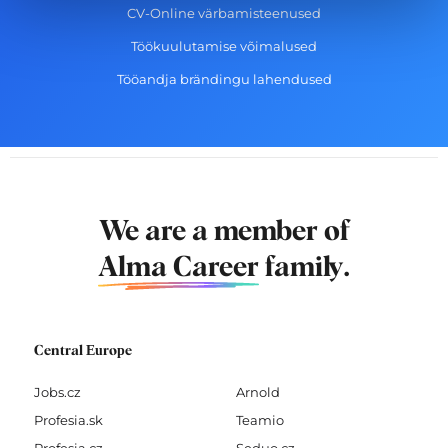
CV-Online värbamisteenused
Töökuulutamise võimalused
Tööandja brändingu lahendused
We are a member of
Alma Career
family.
Central Europe
Jobs.cz
Arnold
Profesia.sk
Teamio