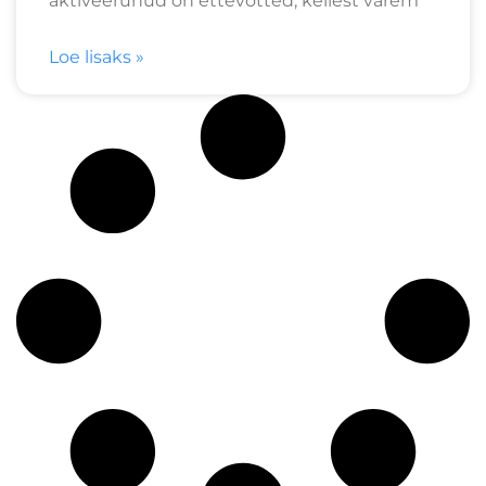
aktiveerunud on ettevõtted, kellest varem
Loe lisaks »