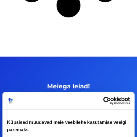
Meiega leiad!
Tööelublogi.ee lehelt leiad kõik vajaliku, et olla
kursis tööturu uudistega. Kui sul on
ettepanekuid erinevate teemade osas või soovid
Küpsised muudavad meie veebilehe kasutamise veelgi
teha koostööd, siis võta meiega julgelt ühendust.
paremaks