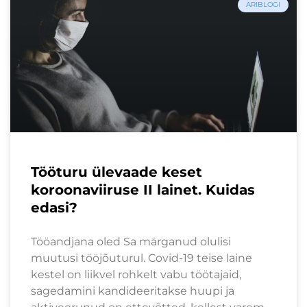
ÄRIBLOGI
Tööturu ülevaade keset
koroonaviiruse II lainet. Kuidas
edasi?
Tööandjana oled Sa märganud olulisi
muutusi tööjõuturul. Covid-19 teise laine
kestel on liikvel rohkelt vabu töötajaid,
sagedamini kandideeritakse huupi ja