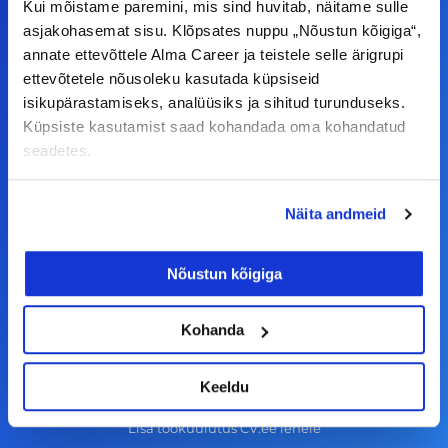
Kui mõistame paremini, mis sind huvitab, näitame sulle
F
I
L
Y
asjakohasemat sisu. Klõpsates nuppu „Nõustun kõigiga“,
annate ettevõttele Alma Career ja teistele selle ärigrupi
a
n
i
o
ettevõtetele nõusoleku kasutada küpsiseid
c
s
n
u
isikupärastamiseks, analüüsiks ja sihitud turunduseks.
© Alma Career Estonia OÜ
e
t
k
t
Küpsiste kasutamist saad kohandada oma kohandatud
b
a
e
u
seadetes.
o
g
d
b
Tööotsijale
o
r
i
e
Näita andmeid
k
a
n
Tööpakkumised
-
m
Nõustun kõigiga
Aktiveeri tööpakkumiste teavitus
f
KKK
Kohanda
Kasutustingimused
Tööandjale
Keeldu
Lisa töökuulutus CV.ee lehele