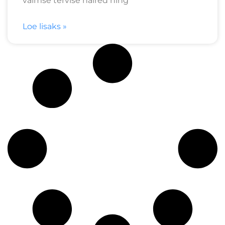
vaimse tervise häired ning
Loe lisaks »