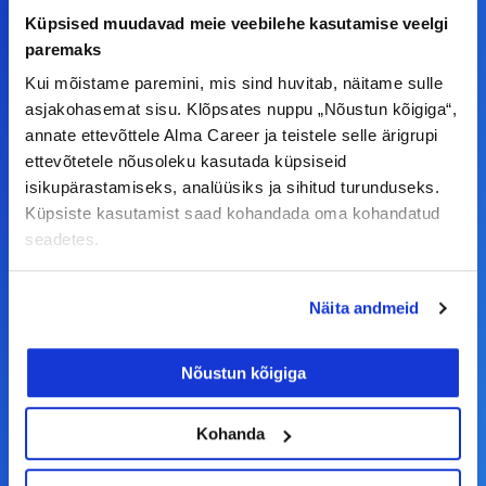
Küpsised muudavad meie veebilehe kasutamise veelgi
F
I
L
Y
paremaks
a
n
i
o
Kui mõistame paremini, mis sind huvitab, näitame sulle
c
s
n
u
asjakohasemat sisu. Klõpsates nuppu „Nõustun kõigiga“,
© Alma Career Estonia OÜ
e
t
k
t
annate ettevõttele Alma Career ja teistele selle ärigrupi
b
a
e
u
ettevõtetele nõusoleku kasutada küpsiseid
isikupärastamiseks, analüüsiks ja sihitud turunduseks.
o
g
d
b
Tööotsijale
Küpsiste kasutamist saad kohandada oma kohandatud
o
r
i
e
seadetes.
k
a
n
Tööpakkumised
-
m
Aktiveeri tööpakkumiste teavitus
Näita andmeid
f
KKK
Kasutustingimused
Nõustun kõigiga
Tööandjale
Kohanda
Lisa töökuulutus CV.ee lehele