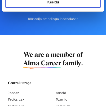
Keeldu
CV-Online värbamisteenused
Töökuulutamise võimalused
Tööandja brändingu lahendused
We are a member of
Alma Career
family.
Central Europe
Jobs.cz
Arnold
Profesia.sk
Teamio