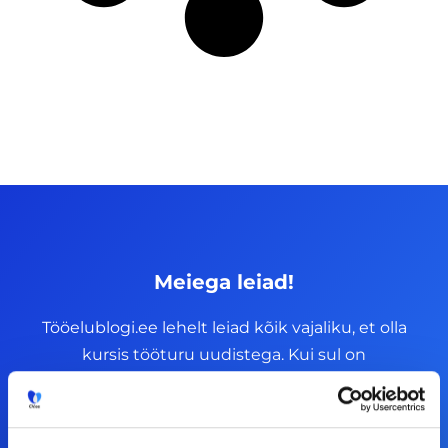
Meiega leiad!
Tööelublogi.ee lehelt leiad kõik vajaliku, et olla
kursis tööturu uudistega. Kui sul on
ettepanekuid erinevate teemade osas või soovid
teha koostööd, siis võta meiega julgelt ühendust.