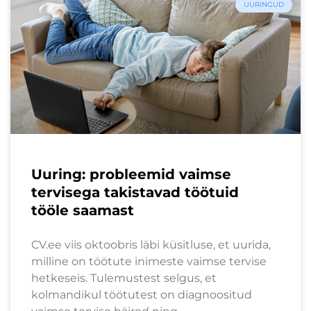
UURINGUD
Uuring: probleemid vaimse
tervisega takistavad töötuid
tööle saamast
CV.ee viis oktoobris läbi küsitluse, et uurida,
milline on töötute inimeste vaimse tervise
hetkeseis. Tulemustest selgus, et
kolmandikul töötutest on diagnoositud