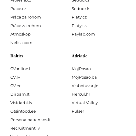
Profesia.cz
Seduo.cz
Prace.cz
Seduo.sk
Práca za rohom
Platy.cz
Práce za rohem
Platy.sk
Atmoskop
Paylab.com
Nelisa.com
Baltics
Adriatic
CVonline.lt
MojPosao
CV.lv
MojPosao.ba
CV.ee
Vrabotuvanje
Dirbam.It
Hercul.hr
Visidarbi.lv
Virtual Valley
Otsintood.ee
Pulser
Personaloatrankos.lt
Recruitment.lv