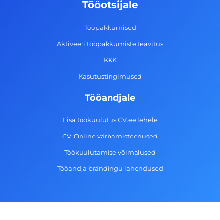
o
g
d
b
Tööotsijale
o
r
i
e
k
a
n
Tööpakkumised
-
m
Aktiveeri tööpakkumiste teavitus
f
KKK
Kasutustingimused
Tööandjale
Lisa töökuulutus CV.ee lehele
CV-Online värbamisteenused
Töökuulutamise võimalused
Tööandja brändingu lahendused