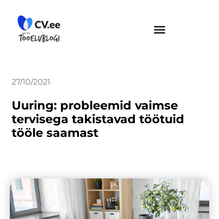
Skip
to
content
27/10/2021
Uuring: probleemid vaimse
tervisega takistavad töötuid
tööle saamast