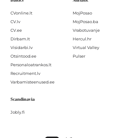
Baltics
Adriatic
CVonline.lt
MojPosao
CV.lv
MojPosao.ba
CV.ee
Vrabotuvanje
Dirbam.It
Hercul.hr
Visidarbi.lv
Virtual Valley
Otsintood.ee
Pulser
Personaloatrankos.lt
Recruitment.lv
Varbamisteenused.ee
Scandinavia
Jobly.fi