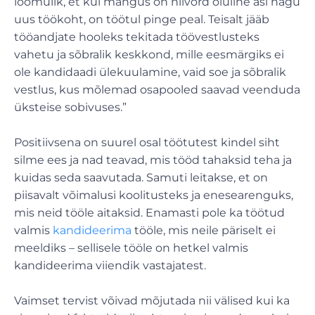
loomulik, et kui mängus on niivõrd oluline asi nagu
uus töökoht, on töötul pinge peal. Teisalt jääb
tööandjate hooleks tekitada töövestlusteks
vahetu ja sõbralik keskkond, mille eesmärgiks ei
ole kandidaadi ülekuulamine, vaid soe ja sõbralik
vestlus, kus mõlemad osapooled saavad veenduda
üksteise sobivuses.”
Positiivsena on suurel osal töötutest kindel siht
silme ees ja nad teavad, mis tööd tahaksid teha ja
kuidas seda saavutada. Samuti leitakse, et on
piisavalt võimalusi koolitusteks ja enesearenguks,
mis neid tööle aitaksid. Enamasti pole ka töötud
valmis
kandideerima
tööle, mis neile päriselt ei
meeldiks – sellisele tööle on hetkel valmis
kandideerima viiendik vastajatest.
Vaimset tervist võivad mõjutada nii välised kui ka