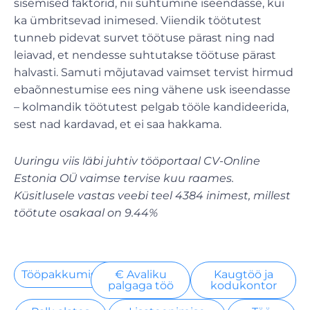
sisemised faktorid, nii suhtumine iseendasse, kui
ka ümbritsevad inimesed. Viiendik töötutest
tunneb pidevat survet töötuse pärast ning nad
leiavad, et nendesse suhtutakse töötuse pärast
halvasti. Samuti mõjutavad vaimset tervist hirmud
ebaõnnestumise ees ning vähene usk iseendasse
– kolmandik töötutest pelgab tööle kandideerida,
sest nad kardavad, et ei saa hakkama.
Uuringu viis läbi juhtiv tööportaal CV-Online
Estonia OÜ vaimse tervise kuu raames.
Küsitlusele vastas veebi teel 4384 inimest, millest
töötute osakaal on 9.44%
Tööpakkumised
€ Avaliku
Kaugtöö ja
palgaga töö
kodukontor