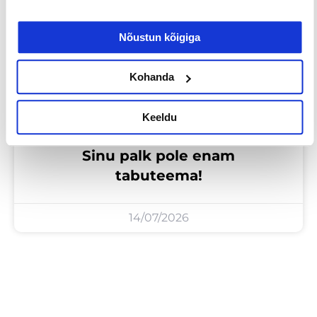
Tööotsijale
Nõustun kõigiga
Kohanda
Keeldu
Sinu palk pole enam
tabuteema!
14/07/2026