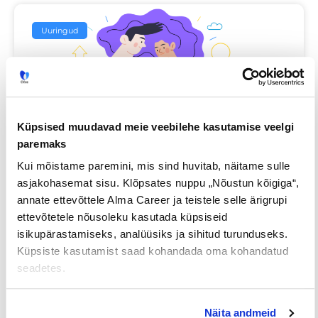
Uuringud
Küpsised muudavad meie veebilehe kasutamise veelgi
paremaks
Kui mõistame paremini, mis sind huvitab, näitame sulle
Iga neljas eestlane on käinud
asjakohasemat sisu. Klõpsates nuppu „Nõustun kõigiga“,
tööintervjuul ilma tegeliku
annate ettevõttele Alma Career ja teistele selle ärigrupi
ettevõtetele nõusoleku kasutada küpsiseid
vahetuskavatsuseta
isikupärastamiseks, analüüsiks ja sihitud turunduseks.
Küpsiste kasutamist saad kohandada oma kohandatud
23/07/2026
seadetes.
Näita andmeid