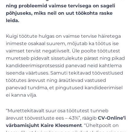
ning probleemid vaimse tervisega on sageli
põhjuseks, miks neil on uut töökohta raske
leida.
Kuigi töötute hulgas on vaimse tervise häiretega
inimeste osakaal suurem, mõjutab ka töötus ise
vaimset tervist negatiivselt. Üle poolte töötutest
muretseb pidevalt sissetulekute pärast ning pikad
kandideerimisprotsessid panevad neid kahtlema
iseenda väärtuses. Samuti tekitavad töövestlused
töötutes ärevust ning äraütlevad vastused
panevad tundma, et pingutused kandideerimisel
ei kanna vilja.
“Murettekitavalt suur osa töötutest tunneb
ärevust töövestluste ees – 43%”, räägib
CV-Online’i
värbamisjuht Kaire Kleesment
. “Üheltpoolt on