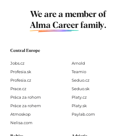
We are a member of
Alma Career
family.
Central Europe
Jobs.cz
Arnold
Profesia.sk
Teamio
Profesia.cz
Seduo.cz
Prace.cz
Seduo.sk
Práca za rohom
Platy.cz
Práce za rohem
Platy.sk
Atmoskop
Paylab.com
Nelisa.com