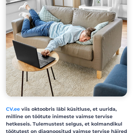
CV.ee
viis oktoobris läbi küsitluse, et uurida,
milline on töötute inimeste vaimse tervise
hetkeseis. Tulemustest selgus, et kolmandikul
töötutest on diagnoositud vaimse tervise häired