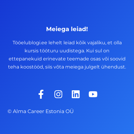
Meiega leiad!
Tööelublogi.ee lehelt leiad kõik vajaliku, et olla
kursis tööturu uudistega. Kui sul on
ettepanekuid erinevate teemade osas või soovid
teha koostööd, siis võta meiega julgelt ühendust.
F
I
L
Y
a
n
i
o
c
s
n
u
© Alma Career Estonia OÜ
e
t
k
t
b
a
e
u