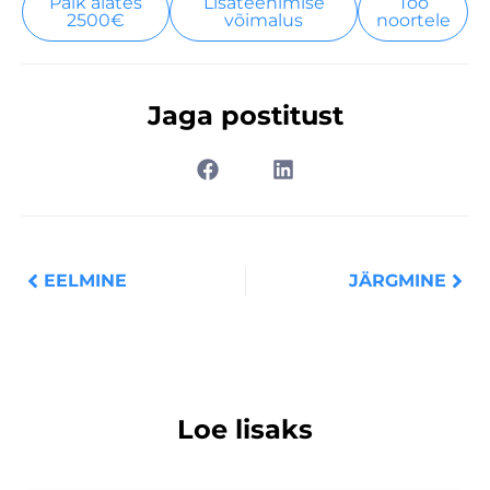
Palk alates
Lisateenimise
Töö
2500€
võimalus
noortele
Jaga postitust
Prev
Nex
EELMINE
JÄRGMINE
Loe lisaks