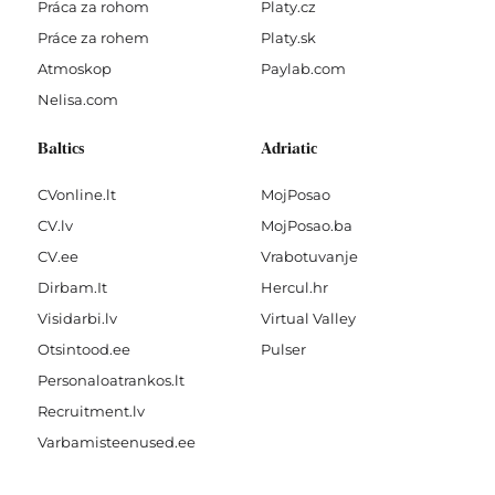
Práca za rohom
Platy.cz
Práce za rohem
Platy.sk
Atmoskop
Paylab.com
Nelisa.com
Baltics
Adriatic
CVonline.lt
MojPosao
CV.lv
MojPosao.ba
CV.ee
Vrabotuvanje
Dirbam.It
Hercul.hr
Visidarbi.lv
Virtual Valley
Otsintood.ee
Pulser
Personaloatrankos.lt
Recruitment.lv
Varbamisteenused.ee