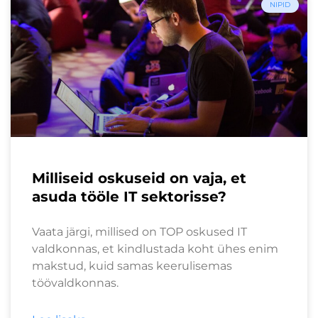
NIPID
Milliseid oskuseid on vaja, et
asuda tööle IT sektorisse?
Vaata järgi, millised on TOP oskused IT
valdkonnas, et kindlustada koht ühes enim
makstud, kuid samas keerulisemas
töövaldkonnas.