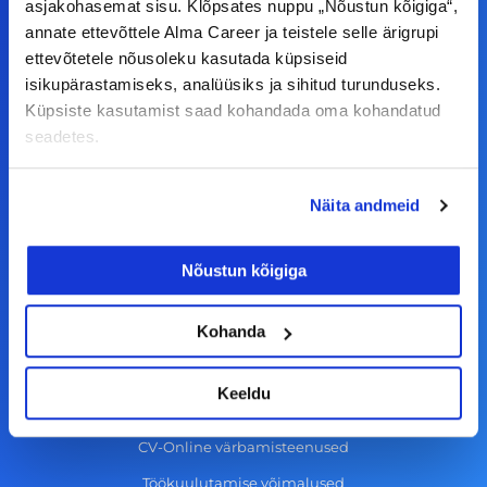
a
n
i
o
asjakohasemat sisu. Klõpsates nuppu „Nõustun kõigiga“,
annate ettevõttele Alma Career ja teistele selle ärigrupi
c
s
n
u
ettevõtetele nõusoleku kasutada küpsiseid
© Alma Career Estonia OÜ
e
t
k
t
isikupärastamiseks, analüüsiks ja sihitud turunduseks.
b
a
e
u
Küpsiste kasutamist saad kohandada oma kohandatud
o
g
d
b
seadetes.
Tööotsijale
o
r
i
e
k
a
n
Näita andmeid
Tööpakkumised
-
m
Aktiveeri tööpakkumiste teavitus
f
Nõustun kõigiga
KKK
Kasutustingimused
Kohanda
Tööandjale
Keeldu
Lisa töökuulutus CV.ee lehele
CV-Online värbamisteenused
Töökuulutamise võimalused