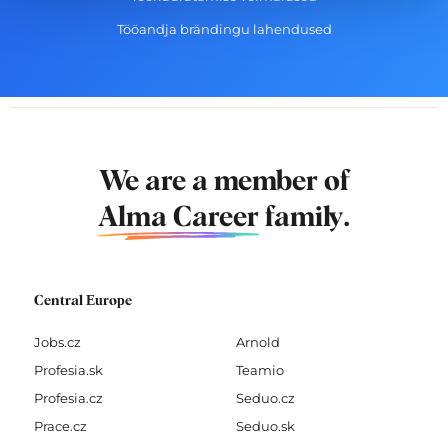
Tööandja brändingu lahendused
We are a member of
Alma Career
family.
Central Europe
Jobs.cz
Arnold
Profesia.sk
Teamio
Profesia.cz
Seduo.cz
Prace.cz
Seduo.sk