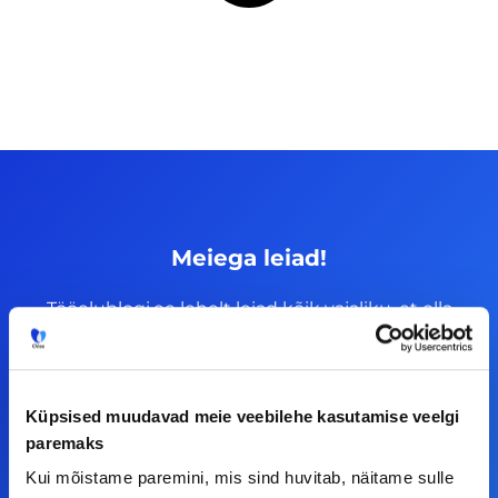
Meiega leiad!
Tööelublogi.ee lehelt leiad kõik vajaliku, et olla
kursis tööturu uudistega. Kui sul on
ettepanekuid erinevate teemade osas või soovid
teha koostööd, siis võta meiega julgelt ühendust.
Küpsised muudavad meie veebilehe kasutamise veelgi
paremaks
F
I
L
Y
Kui mõistame paremini, mis sind huvitab, näitame sulle