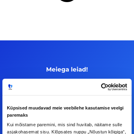
Meiega leiad!
Tööelublogi.ee lehelt leiad kõik vajaliku, et olla
kursis tööturu uudistega. Kui sul on
ettepanekuid erinevate teemade osas või soovid
teha koostööd, siis võta meiega julgelt ühendust.
Küpsised muudavad meie veebilehe kasutamise veelgi
paremaks
Kui mõistame paremini, mis sind huvitab, näitame sulle
F
I
L
Y
asjakohasemat sisu. Klõpsates nuppu „Nõustun kõigiga“,