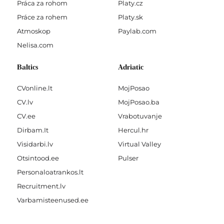
Práca za rohom
Platy.cz
Práce za rohem
Platy.sk
Atmoskop
Paylab.com
Nelisa.com
Baltics
Adriatic
CVonline.lt
MojPosao
CV.lv
MojPosao.ba
CV.ee
Vrabotuvanje
Dirbam.It
Hercul.hr
Visidarbi.lv
Virtual Valley
Otsintood.ee
Pulser
Personaloatrankos.lt
Recruitment.lv
Varbamisteenused.ee