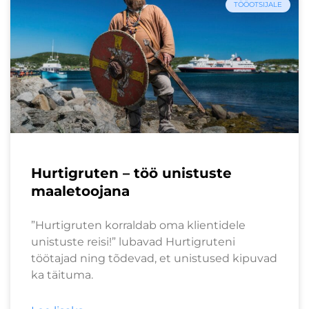
TÖÖOTSIJALE
Hurtigruten – töö unistuste
maaletoojana
”Hurtigruten korraldab oma klientidele
unistuste reisi!” lubavad Hurtigruteni
töötajad ning tõdevad, et unistused kipuvad
ka täituma.