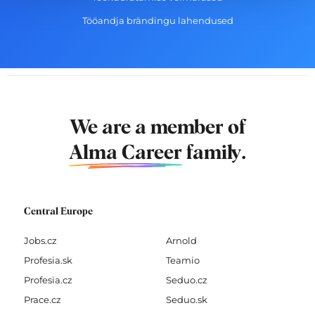
Tööandja brändingu lahendused
We are a member of
Alma Career
family.
Central Europe
Jobs.cz
Arnold
Profesia.sk
Teamio
Profesia.cz
Seduo.cz
Prace.cz
Seduo.sk