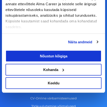
a
n
i
o
annate ettevõttele Alma Career ja teistele selle ärigrupi
c
s
n
u
ettevõtetele nõusoleku kasutada küpsiseid
© Alma Career Estonia OÜ
isikupärastamiseks, analüüsiks ja sihitud turunduseks.
e
t
k
t
Küpsiste kasutamist saad kohandada oma kohandatud
b
a
e
u
seadetes.
o
g
d
b
Tööotsijale
o
r
i
e
Näita andmeid
k
a
n
Tööpakkumised
-
m
Aktiveeri tööpakkumiste teavitus
Nõustun kõigiga
f
KKK
Kasutustingimused
Kohanda
Tööandjale
Keeldu
Lisa töökuulutus CV.ee lehele
CV-Online värbamisteenused
Töökuulutamise võimalused