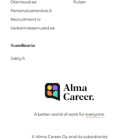
Otsintood.ee
Pulser
Personaloatrankos.lt
Recruitment.lv
Varbamisteenused.ee
Scandinavia
Jobly.fi
A better world of work for
everyone
.
© Alma Career Oy and its subsidiaries