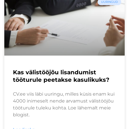
UURINGUD
Kas välistööjõu lisandumist
tööturule peetakse kasulikuks?
CV.ee viis läbi uuringu, milles küsis enam kui
4000 inimeselt nende arvamust välistööjõu
tööturule tuleku kohta. Loe lähemalt meie
blogist.