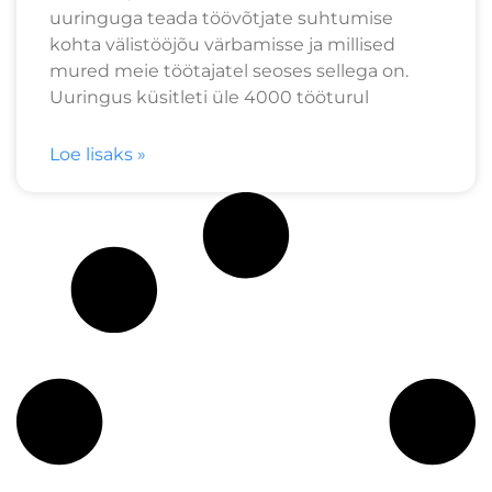
uuringuga teada töövõtjate suhtumise
kohta välistööjõu värbamisse ja millised
mured meie töötajatel seoses sellega on.
Uuringus küsitleti üle 4000 tööturul
Loe lisaks »