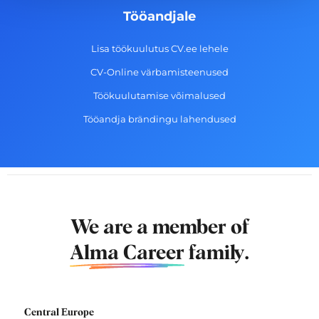
Tööandjale
Lisa töökuulutus CV.ee lehele
CV-Online värbamisteenused
Töökuulutamise võimalused
Tööandja brändingu lahendused
We are a member of
Alma Career
family.
Central Europe