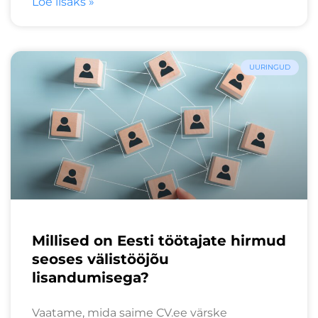
Loe lisaks »
UURINGUD
Millised on Eesti töötajate hirmud
seoses välistööjõu
lisandumisega?
Vaatame, mida saime CV.ee värske