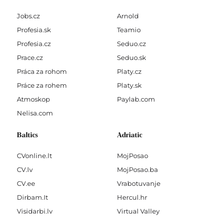
Jobs.cz
Arnold
Profesia.sk
Teamio
Profesia.cz
Seduo.cz
Prace.cz
Seduo.sk
Práca za rohom
Platy.cz
Práce za rohem
Platy.sk
Atmoskop
Paylab.com
Nelisa.com
Baltics
Adriatic
CVonline.lt
MojPosao
CV.lv
MojPosao.ba
CV.ee
Vrabotuvanje
Dirbam.It
Hercul.hr
Visidarbi.lv
Virtual Valley