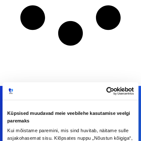
Küpsised muudavad meie veebilehe kasutamise veelgi
Meiega leiad!
paremaks
Tööelublogi.ee lehelt leiad kõik vajaliku, et olla
Kui mõistame paremini, mis sind huvitab, näitame sulle
asjakohasemat sisu. Klõpsates nuppu „Nõustun kõigiga“,
kursis tööturu uudistega. Kui sul on