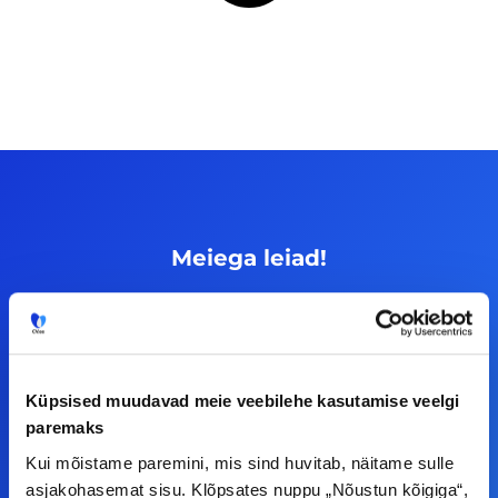
Meiega leiad!
Tööelublogi.ee lehelt leiad kõik vajaliku, et olla
kursis tööturu uudistega. Kui sul on
ettepanekuid erinevate teemade osas või soovid
teha koostööd, siis võta meiega julgelt ühendust.
Küpsised muudavad meie veebilehe kasutamise veelgi
paremaks
Kui mõistame paremini, mis sind huvitab, näitame sulle
F
I
L
Y
asjakohasemat sisu. Klõpsates nuppu „Nõustun kõigiga“,