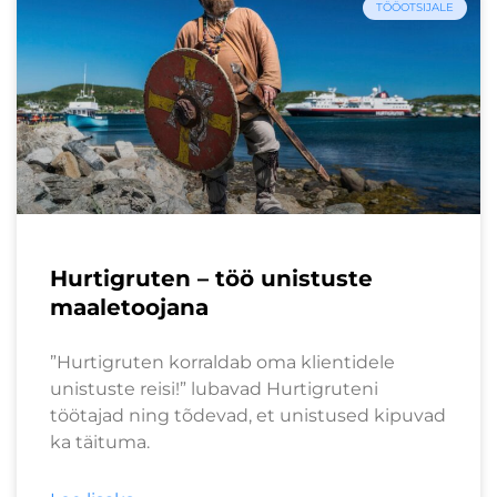
TÖÖOTSIJALE
Hurtigruten – töö unistuste
maaletoojana
”Hurtigruten korraldab oma klientidele
unistuste reisi!” lubavad Hurtigruteni
töötajad ning tõdevad, et unistused kipuvad
ka täituma.