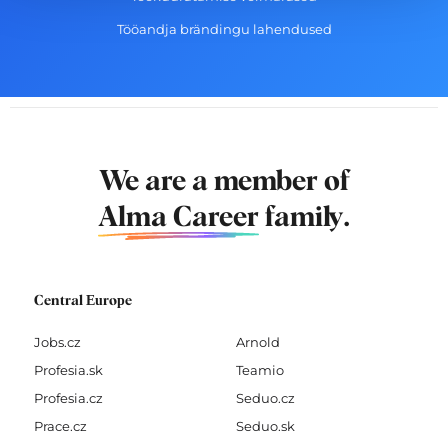
Tööandja brändingu lahendused
We are a member of
Alma Career
family.
Central Europe
Jobs.cz
Arnold
Profesia.sk
Teamio
Profesia.cz
Seduo.cz
Prace.cz
Seduo.sk