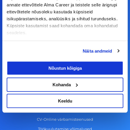
a
n
i
o
annate ettevõttele Alma Career ja teistele selle ärigrupi
c
s
n
u
ettevõtetele nõusoleku kasutada küpsiseid
© Alma Career Estonia OÜ
isikupärastamiseks, analüüsiks ja sihitud turunduseks.
e
t
k
t
Küpsiste kasutamist saad kohandada oma kohandatud
b
a
e
u
seadetes.
o
g
d
b
Tööotsijale
o
r
i
e
Näita andmeid
k
a
n
Tööpakkumised
-
m
Aktiveeri tööpakkumiste teavitus
Nõustun kõigiga
f
KKK
Kasutustingimused
Kohanda
Tööandjale
Keeldu
Lisa töökuulutus CV.ee lehele
CV-Online värbamisteenused
Töökuulutamise võimalused