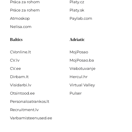
Práca za rohom
Platy.cz
Práce za rohem
Platy.sk
Atmoskop
Paylab.com
Nelisa.com
Baltics
Adriatic
CVonline.lt
MojPosao
CV.lv
MojPosao.ba
CV.ee
Vrabotuvanje
Dirbam.It
Hercul.hr
Visidarbi.lv
Virtual Valley
Otsintood.ee
Pulser
Personaloatrankos.lt
Recruitment.lv
Varbamisteenused.ee