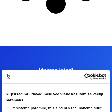
Meiega leiad!
Tööelublogi.ee lehelt leiad kõik vajaliku, et olla
kursis tööturu uudistega. Kui sul on
Küpsised muudavad meie veebilehe kasutamise veelgi
ettepanekuid erinevate teemade osas või soovid
paremaks
teha koostööd, siis võta meiega julgelt ühendust.
Kui mõistame paremini, mis sind huvitab, näitame sulle