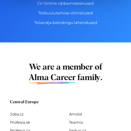
CV-Online värbamisteenused
Töökuulutamise võimalused
Tööandja brändingu lahendused
We are a member of
Alma Career
family.
Central Europe
Jobs.cz
Arnold
Profesia.sk
Teamio
Profesia.cz
Seduo.cz