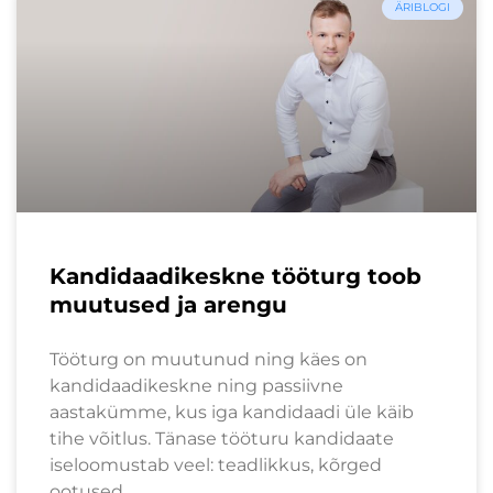
ÄRIBLOGI
Kandidaadikeskne tööturg toob
muutused ja arengu
Tööturg on muutunud ning käes on
kandidaadikeskne ning passiivne
aastakümme, kus iga kandidaadi üle käib
tihe võitlus. Tänase tööturu kandidaate
iseloomustab veel: teadlikkus, kõrged
ootused,