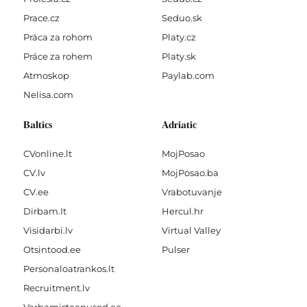
Prace.cz
Seduo.sk
Práca za rohom
Platy.cz
Práce za rohem
Platy.sk
Atmoskop
Paylab.com
Nelisa.com
Baltics
Adriatic
CVonline.lt
MojPosao
CV.lv
MojPosao.ba
CV.ee
Vrabotuvanje
Dirbam.It
Hercul.hr
Visidarbi.lv
Virtual Valley
Otsintood.ee
Pulser
Personaloatrankos.lt
Recruitment.lv