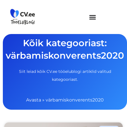
Skip
to
content
Kõik kategooriast:
värbamiskonverents2020
Siit leiad kõik CV.ee tööelublogi artiklid valitud
kategooriast.
Avasta
»
värbamiskonverents2020