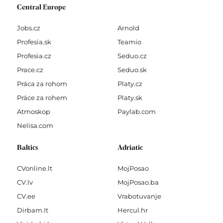
Central Europe
Jobs.cz
Arnold
Profesia.sk
Teamio
Profesia.cz
Seduo.cz
Prace.cz
Seduo.sk
Práca za rohom
Platy.cz
Práce za rohem
Platy.sk
Atmoskop
Paylab.com
Nelisa.com
Baltics
Adriatic
CVonline.lt
MojPosao
CV.lv
MojPosao.ba
CV.ee
Vrabotuvanje
Dirbam.It
Hercul.hr