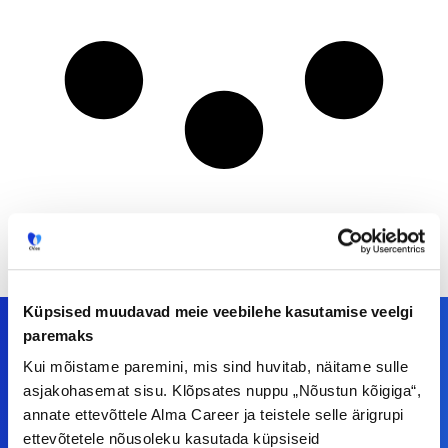
Küpsised muudavad meie veebilehe kasutamise veelgi
paremaks
Kui mõistame paremini, mis sind huvitab, näitame sulle
Meiega leiad!
asjakohasemat sisu. Klõpsates nuppu „Nõustun kõigiga“,
annate ettevõttele Alma Career ja teistele selle ärigrupi
Tööelublogi.ee lehelt leiad kõik vajaliku, et olla
ettevõtetele nõusoleku kasutada küpsiseid