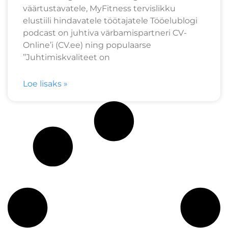
väärtustavatele, MyFitness tervislikku
elustiili hindavatele töötajatele Tööelublogi
podcast on juhtiva värbamispartneri CV-
Online’i (CV.ee) ning populaarse
’’Juhtimiskvaliteet on
Loe lisaks »