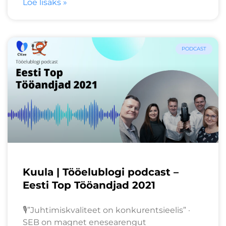
Loe lisaks »
PODCAST
Kuula | Tööelublogi podcast –
Eesti Top Tööandjad 2021
🎙️”Juhtimiskvaliteet on konkurentsieelis” ·
SEB on magnet enesearengut