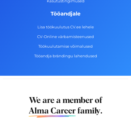
Kasutustingimused
Tööandjale
Lisa töökuulutus CV.ee lehele
CV-Online värbamisteenused
Töökuulutamise võimalused
Tööandja brändingu lahendused
We are a member of
Alma Career
family.