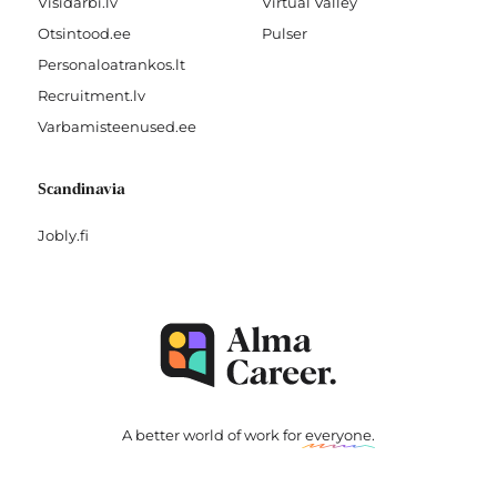
Visidarbi.lv
Virtual Valley
Otsintood.ee
Pulser
Personaloatrankos.lt
Recruitment.lv
Varbamisteenused.ee
Scandinavia
Jobly.fi
A better world of work for
everyone
.