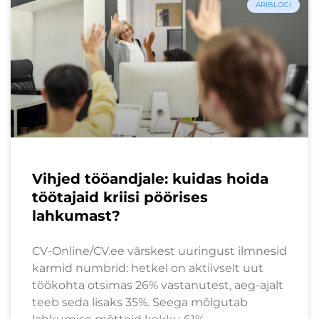
ÄRIBLOGI
Vihjed tööandjale: kuidas hoida
töötajaid kriisi pöörises
lahkumast?
CV-Online/CV.ee värskest uuringust ilmnesid
karmid numbrid: hetkel on aktiivselt uut
töökohta otsimas 26% vastanutest, aeg-ajalt
teeb seda lisaks 35%. Seega mõlgutab