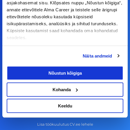
asjakohasemat sisu. Klõpsates nuppu „Nõustun kõigiga“,
F
I
L
Y
annate ettevõttele Alma Career ja teistele selle ärigrupi
a
n
i
o
ettevõtetele nõusoleku kasutada küpsiseid
isikupärastamiseks, analüüsiks ja sihitud turunduseks.
c
s
n
u
Küpsiste kasutamist saad kohandada oma kohandatud
© Alma Career Estonia OÜ
e
t
k
t
seadetes.
b
a
e
u
o
g
d
b
Tööotsijale
Näita andmeid
o
r
i
e
k
a
n
Tööpakkumised
Nõustun kõigiga
-
m
Aktiveeri tööpakkumiste teavitus
f
KKK
Kohanda
Kasutustingimused
Keeldu
Tööandjale
Lisa töökuulutus CV.ee lehele