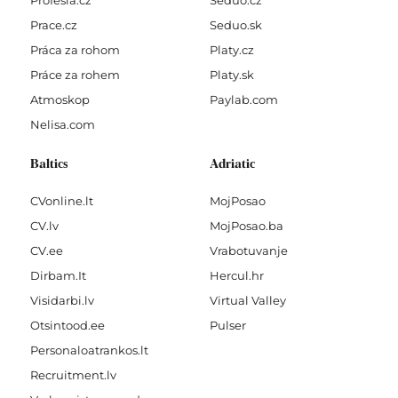
Profesia.cz
Seduo.cz
Prace.cz
Seduo.sk
Práca za rohom
Platy.cz
Práce za rohem
Platy.sk
Atmoskop
Paylab.com
Nelisa.com
Baltics
Adriatic
CVonline.lt
MojPosao
CV.lv
MojPosao.ba
CV.ee
Vrabotuvanje
Dirbam.It
Hercul.hr
Visidarbi.lv
Virtual Valley
Otsintood.ee
Pulser
Personaloatrankos.lt
Recruitment.lv