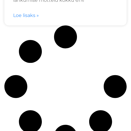
lahkumise mõtteid kokku 61%
Loe lisaks »