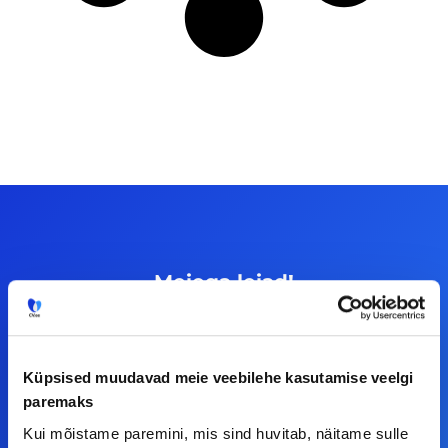
Meiega leiad!
Tööelublogi.ee lehelt leiad kõik vajaliku, et olla
kursis tööturu uudistega. Kui sul on
Küpsised muudavad meie veebilehe kasutamise veelgi
ettepanekuid erinevate teemade osas või soovid
paremaks
teha koostööd, siis võta meiega julgelt ühendust.
Kui mõistame paremini, mis sind huvitab, näitame sulle