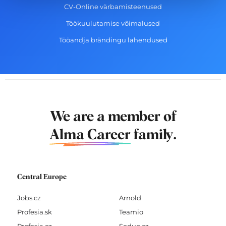
CV-Online värbamisteenused
Töökuulutamise võimalused
Tööandja brändingu lahendused
We are a member of
Alma Career
family.
Central Europe
Jobs.cz
Arnold
Profesia.sk
Teamio