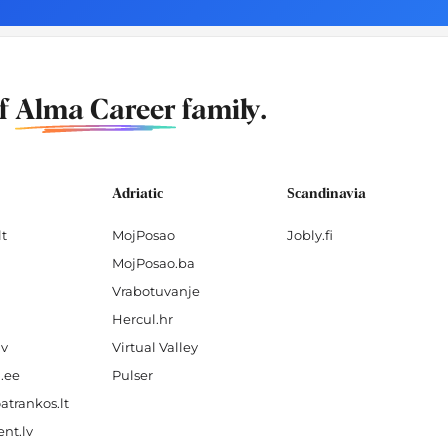
of
Alma Career
family.
Adriatic
Scandinavia
lt
MojPosao
Jobly.fi
MojPosao.ba
Vrabotuvanje
Hercul.hr
lv
Virtual Valley
.ee
Pulser
atrankos.lt
nt.lv