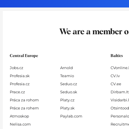
o
g
d
b
o
r
i
e
k
a
n
-
m
We are a member 
f
Central Europe
Baltics
Jobs.cz
Arnold
CVonline.
Profesia.sk
Teamio
CV.lv
Profesia.cz
Seduo.cz
CV.ee
Prace.cz
Seduo.sk
Dirbam.It
Práca za rohom
Platy.cz
Visidarbi.
Práce za rohem
Platy.sk
Otsintood
Atmoskop
Paylab.com
Personalo
Nelisa.com
Recruitme