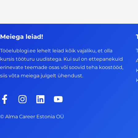
Meiega leiad!
Tööelublogi.ee lehelt leiad kõik vajaliku, et olla
kursis tööturu uudistega. Kui sul on ettepanekuid
erinevate teemade osas või soovid teha koostööd,
siis võta meiega julgelt ühendust.
F
I
L
Y
a
n
i
o
c
s
n
u
© Alma Career Estonia OÜ
e
t
k
t
b
a
e
u