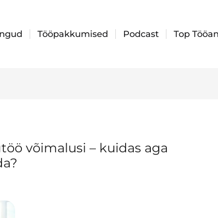
ingud
Tööpakkumised
Podcast
Top Tööan
töö võimalusi – kuidas aga
da?