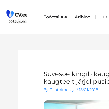
Skip
to
content
Tööotsijale
Äriblogi
Uur
Suvesoe kingib kaug
kaugteelt järjel püsi
By
Peatoimetaja
/
18/01/2018