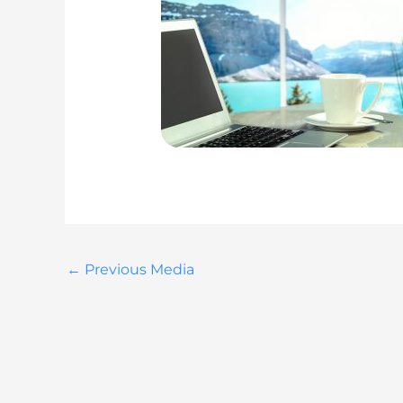
←
Previous Media