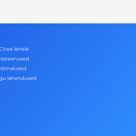
CV.ee lehele
misteenused
võimalused
ngu lahendused