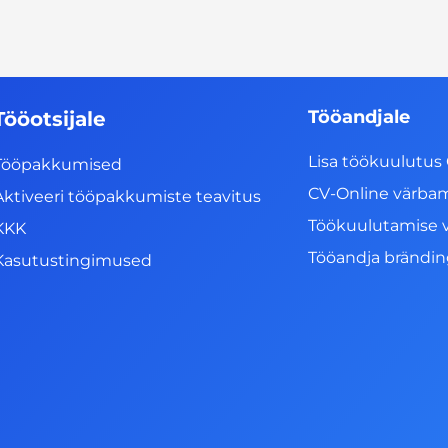
Tööandjale
Tööotsijale
Lisa töökuulutus 
Tööpakkumised
CV-Online värba
Aktiveeri tööpakkumiste teavitus
Töökuulutamise 
KKK
Tööandja brändi
Kasutustingimused