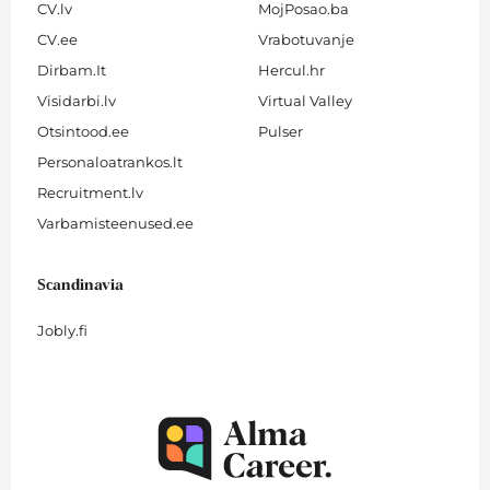
CV.lv
MojPosao.ba
CV.ee
Vrabotuvanje
Dirbam.It
Hercul.hr
Visidarbi.lv
Virtual Valley
Otsintood.ee
Pulser
Personaloatrankos.lt
Recruitment.lv
Varbamisteenused.ee
Scandinavia
Jobly.fi