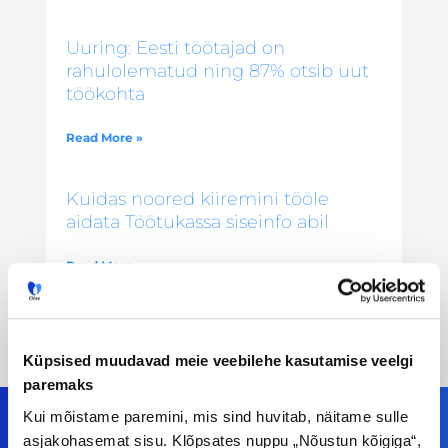
Uuring: Eesti töötajad on
rahulolematud ning 87% otsib uut
töökohta
Read More »
Kuidas noored kiiremini tööle
aidata Töötukassa siseinfo abil
Read More »
Küpsised muudavad meie veebilehe kasutamise veelgi
paremaks
Kui mõistame paremini, mis sind huvitab, näitame sulle
asjakohasemat sisu. Klõpsates nuppu „Nõustun kõigiga“,