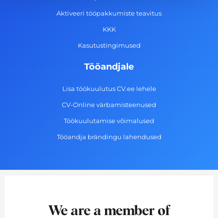
-
m
Aktiveeri tööpakkumiste teavitus
f
KKK
Kasutustingimused
Tööandjale
Lisa töökuulutus CV.ee lehele
CV-Online värbamisteenused
Töökuulutamise võimalused
Tööandja brändingu lahendused
We are a member of