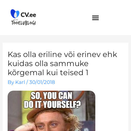
Skip
to
content
Kas olla eriline või erinev ehk
kuidas olla sammuke
kõrgemal kui teised 1
By
Karl
/
30/01/2018