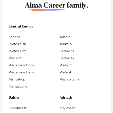
Alma Career
family.
Central Europe
Jobs.cz
Arnold
Profesia.sk
Teamio
Profesia.cz
Seduo.cz
Prace.cz
Seduo.sk
Práca za rohom
Platy.cz
Práce za rohem
Platy.sk
Atmoskop
Paylab.com
Nelisa.com
Baltics
Adriatic
CVonline.lt
MojPosao