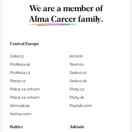
We are a member of
Alma Career
family.
Central Europe
Jobs.cz
Arnold
Profesia.sk
Teamio
Profesia.cz
Seduo.cz
Prace.cz
Seduo.sk
Práca za rohom
Platy.cz
Práce za rohem
Platy.sk
Atmoskop
Paylab.com
Nelisa.com
Baltics
Adriatic