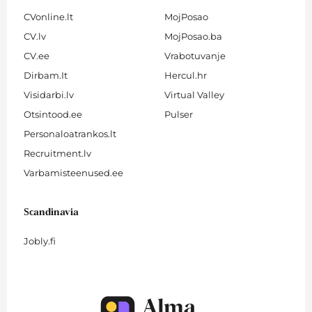
CVonline.lt
MojPosao
CV.lv
MojPosao.ba
CV.ee
Vrabotuvanje
Dirbam.It
Hercul.hr
Visidarbi.lv
Virtual Valley
Otsintood.ee
Pulser
Personaloatrankos.lt
Recruitment.lv
Varbamisteenused.ee
Scandinavia
Jobly.fi