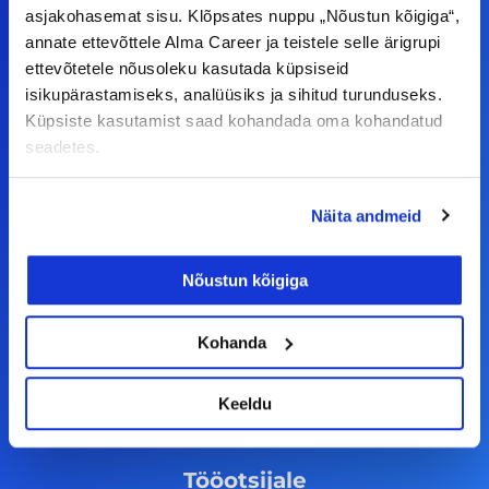
asjakohasemat sisu. Klõpsates nuppu „Nõustun kõigiga“,
annate ettevõttele Alma Career ja teistele selle ärigrupi
ettevõtetele nõusoleku kasutada küpsiseid
Meiega leiad!
isikupärastamiseks, analüüsiks ja sihitud turunduseks.
Küpsiste kasutamist saad kohandada oma kohandatud
Tööelublogi.ee lehelt leiad kõik vajaliku, et olla
seadetes.
kursis tööturu uudistega. Kui sul on
ettepanekuid erinevate teemade osas või soovid
Näita andmeid
teha koostööd, siis võta meiega julgelt ühendust.
Nõustun kõigiga
F
I
L
Y
a
n
i
o
Kohanda
c
s
n
u
© Alma Career Estonia OÜ
e
t
k
t
Keeldu
b
a
e
u
o
g
d
b
Tööotsijale