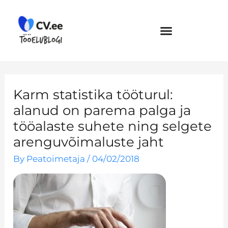
Skip
to
content
Karm statistika tööturul:
alanud on parema palga ja
tööalaste suhete ning selgete
arenguvõimaluste jaht
By
Peatoimetaja
/
04/02/2018