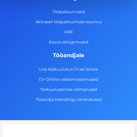
o
r
i
e
k
a
n
Tööpakkumised
-
m
Aktiveeri tööpakkumiste teavitus
f
KKK
Kasutustingimused
Tööandjale
Lisa töökuulutus CV.ee lehele
CV-Online värbamisteenused
Töökuulutamise võimalused
Tööandja brändingu lahendused