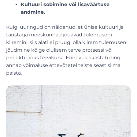
Kultuuri sobimine või lisaväärtuse
andmine.
Kuigi uuringud on näidanud, et ühise kultuuri ja
taustaga meeskonnad jõuavad tulemuseni
kiiremini, siis alati ei pruugi olla kiirem tulemuseni
jõudmine kõige olulisem terve protsessi või
projekti jaoks tervikuna. Erinevus rikastab ning
annab võimaluse ettevõtetel teiste seast silma
paista.