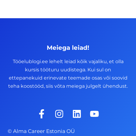
Meiega leiad!
Tööelublogi.ee lehelt leiad kõik vajaliku, et olla
kursis tööturu uudistega. Kui sul on
ettepanekuid erinevate teemade osas või soovid
teha koostööd, siis võta meiega julgelt ühendust.
F
I
L
Y
a
n
i
o
c
s
n
u
© Alma Career Estonia OÜ