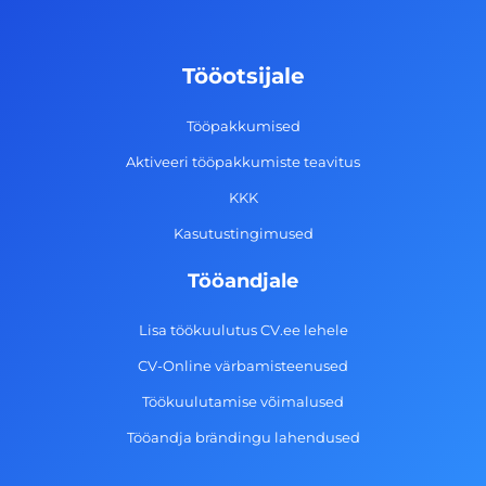
e
t
k
t
b
a
e
u
o
g
d
b
Tööotsijale
o
r
i
e
k
a
n
Tööpakkumised
-
m
Aktiveeri tööpakkumiste teavitus
f
KKK
Kasutustingimused
Tööandjale
Lisa töökuulutus CV.ee lehele
CV-Online värbamisteenused
Töökuulutamise võimalused
Tööandja brändingu lahendused