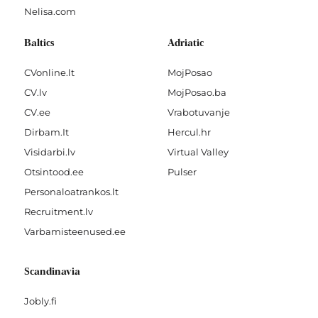
Nelisa.com
Baltics
Adriatic
CVonline.lt
MojPosao
CV.lv
MojPosao.ba
CV.ee
Vrabotuvanje
Dirbam.It
Hercul.hr
Visidarbi.lv
Virtual Valley
Otsintood.ee
Pulser
Personaloatrankos.lt
Recruitment.lv
Varbamisteenused.ee
Scandinavia
Jobly.fi