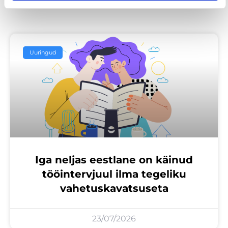
Loe lisaks
Uuringud
Iga neljas eestlane on käinud
tööintervjuul ilma tegeliku
vahetuskavatsuseta
23/07/2026