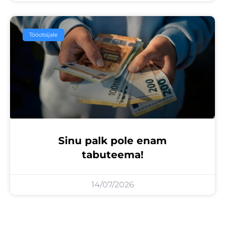
Tööotsijale
Sinu palk pole enam
tabuteema!
14/07/2026