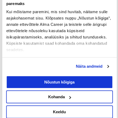
Tööpakkumised
€ Avaliku
Kaugtöö ja
paremaks
palgaga töö
kodukontor
Kui mõistame paremini, mis sind huvitab, näitame sulle
Palk alates
Lisateenimise
Töö
asjakohasemat sisu. Klõpsates nuppu „Nõustun kõigiga“,
2500€
võimalus
noortele
annate ettevõttele Alma Career ja teistele selle ärigrupi
ettevõtetele nõusoleku kasutada küpsiseid
isikupärastamiseks, analüüsiks ja sihitud turunduseks.
Jaga postitust
Küpsiste kasutamist saad kohandada oma kohandatud
seadetes.
Näita andmeid
Prev
Nex
Nõustun kõigiga
EELMINE
JÄRGMINE
Kohanda
Keeldu