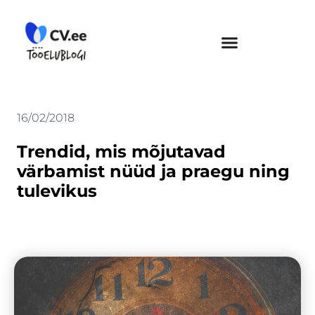
Skip
to
content
16/02/2018
Trendid, mis mõjutavad
värbamist nüüd ja praegu ning
tulevikus