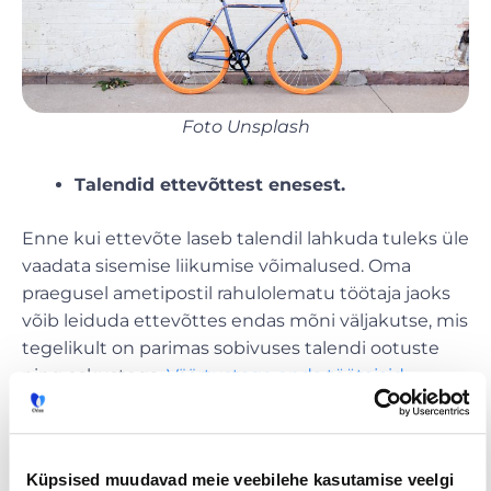
Foto Unsplash
Talendid ettevõttest enesest.
Enne kui ettevõte laseb talendil lahkuda tuleks üle
vaadata sisemise liikumise võimalused. Oma
praegusel ametipostil rahulolematu töötaja jaoks
võib leiduda ettevõttes endas mõni väljakutse, mis
tegelikult on parimas sobivuses talendi ootuste
ning oskustega.
Väärtustage enda töötajaid
,
lahkumine peaks olema viimane väljapääs.
Küpsised muudavad meie veebilehe kasutamise veelgi