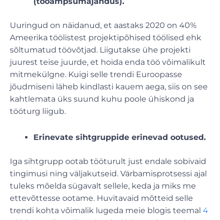
(tööampsumajandus).
Uuringud on näidanud, et aastaks 2020 on 40%
Ameerika töölistest projektipõhised töölised ehk
sõltumatud töövõtjad. Liigutakse ühe projekti
juurest teise juurde, et hoida enda töö võimalikult
mitmekülgne. Kuigi selle trendi Euroopasse
jõudmiseni läheb kindlasti kauem aega, siis on see
kahtlemata üks suund kuhu poole ühiskond ja
tööturg liigub.
Erinevate sihtgruppide erinevad ootused.
Iga sihtgrupp ootab tööturult just endale sobivaid
tingimusi ning väljakutseid. Värbamisprotsessi ajal
tuleks mõelda sügavalt sellele, keda ja miks me
ettevõttesse ootame. Huvitavaid mõtteid selle
trendi kohta võimalik lugeda meie blogis teemal
4