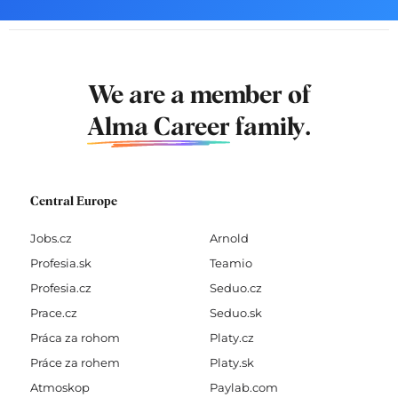
We are a member of
Alma Career
family.
Central Europe
Jobs.cz
Arnold
Profesia.sk
Teamio
Profesia.cz
Seduo.cz
Prace.cz
Seduo.sk
Práca za rohom
Platy.cz
Práce za rohem
Platy.sk
Atmoskop
Paylab.com