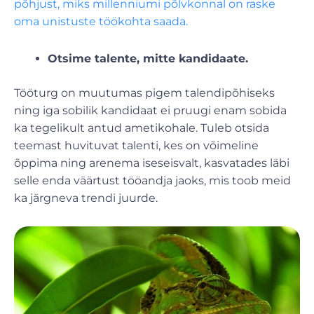
põhjust, miks millenniumi põlvkonnal on raske
oma unistuste töökohta saada.
Otsime talente, mitte kandidaate.
Tööturg on muutumas pigem talendipõhiseks
ning iga sobilik kandidaat ei pruugi enam sobida
ka tegelikult antud ametikohale. Tuleb otsida
teemast huvituvat talenti, kes on võimeline
õppima ning arenema iseseisvalt, kasvatades läbi
selle enda väärtust tööandja jaoks, mis toob meid
ka järgneva trendi juurde.