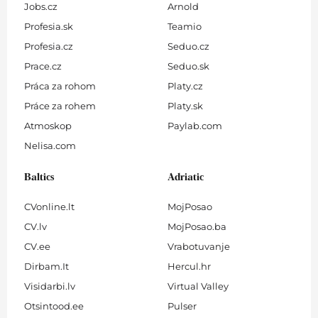
Jobs.cz
Arnold
Profesia.sk
Teamio
Profesia.cz
Seduo.cz
Prace.cz
Seduo.sk
Práca za rohom
Platy.cz
Práce za rohem
Platy.sk
Atmoskop
Paylab.com
Nelisa.com
Baltics
Adriatic
CVonline.lt
MojPosao
CV.lv
MojPosao.ba
CV.ee
Vrabotuvanje
Dirbam.It
Hercul.hr
Visidarbi.lv
Virtual Valley
Otsintood.ee
Pulser