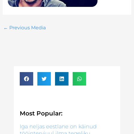
←
Previous Media
Most Popular:
Iga neljas eestlane on käinud
tööintervjuul ilma tegeliku