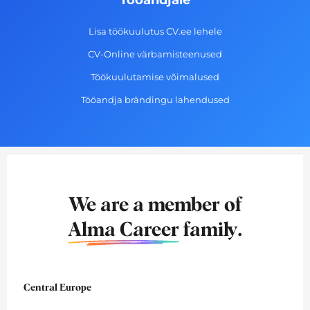
Tööandjale
Lisa töökuulutus CV.ee lehele
CV-Online värbamisteenused
Töökuulutamise võimalused
Tööandja brändingu lahendused
We are a member of
Alma Career
family.
Central Europe