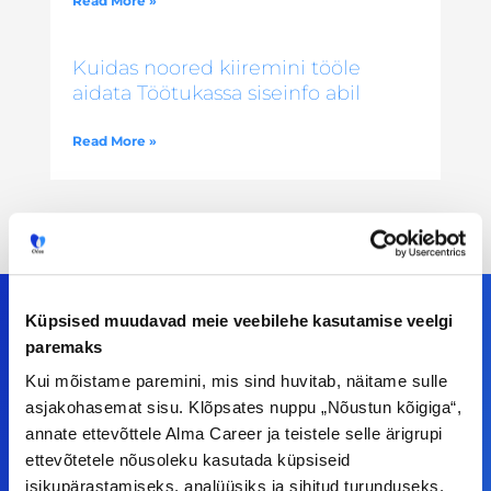
Read More »
Kuidas noored kiiremini tööle
aidata Töötukassa siseinfo abil
Read More »
Küpsised muudavad meie veebilehe kasutamise veelgi
paremaks
Meiega leiad!
Kui mõistame paremini, mis sind huvitab, näitame sulle
asjakohasemat sisu. Klõpsates nuppu „Nõustun kõigiga“,
Tööelublogi.ee lehelt leiad kõik vajaliku, et olla
annate ettevõttele Alma Career ja teistele selle ärigrupi
kursis tööturu uudistega. Kui sul on
ettevõtetele nõusoleku kasutada küpsiseid
isikupärastamiseks, analüüsiks ja sihitud turunduseks.
ettepanekuid erinevate teemade osas või soovid