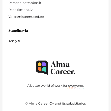
Personaloatrankos.lt
Recruitment.lv
Varbamisteenused.ee
Scandinavia
Jobly.fi
A better world of work for
everyone
.
© Alma Career Oy and its subsidiaries