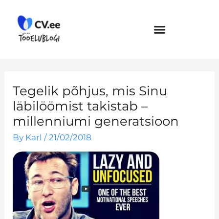
Skip
to
content
Tegelik põhjus, mis Sinu
läbilöömist takistab –
millenniumi generatsioon
By
Karl
/
21/02/2018