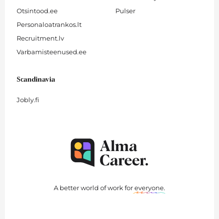
Otsintood.ee
Pulser
Personaloatrankos.lt
Recruitment.lv
Varbamisteenused.ee
Scandinavia
Jobly.fi
A better world of work for
everyone
.