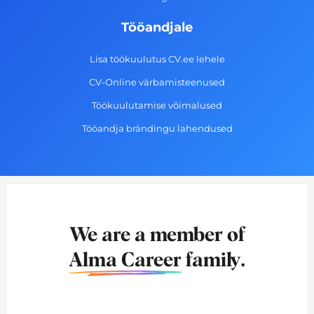
Tööandjale
Lisa töökuulutus CV.ee lehele
CV-Online värbamisteenused
Töökuulutamise võimalused
Tööandja brändingu lahendused
We are a member of
Alma Career
family.