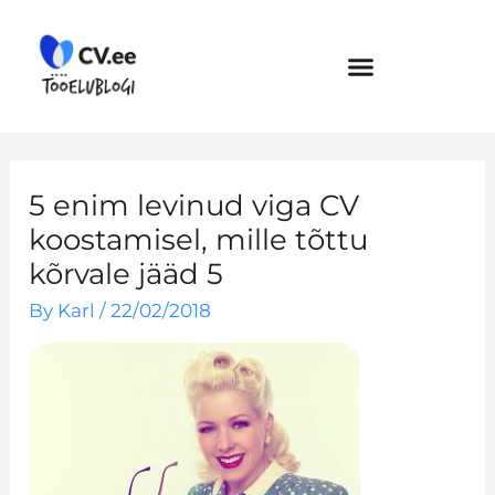
Skip
to
content
5 enim levinud viga CV
koostamisel, mille tõttu
kõrvale jääd 5
By
Karl
/
22/02/2018