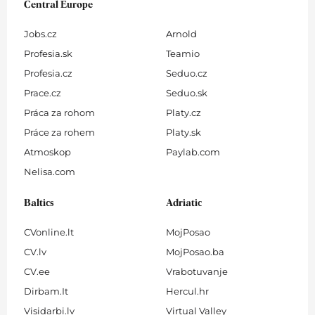
Central Europe
Jobs.cz
Arnold
Profesia.sk
Teamio
Profesia.cz
Seduo.cz
Prace.cz
Seduo.sk
Práca za rohom
Platy.cz
Práce za rohem
Platy.sk
Atmoskop
Paylab.com
Nelisa.com
Baltics
Adriatic
CVonline.lt
MojPosao
CV.lv
MojPosao.ba
CV.ee
Vrabotuvanje
Dirbam.It
Hercul.hr
Visidarbi.lv
Virtual Valley