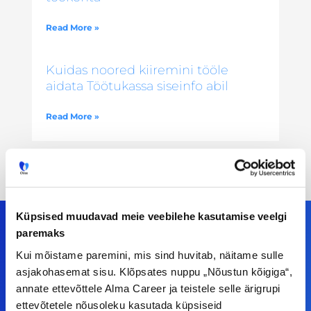
Read More »
Kuidas noored kiiremini tööle
aidata Töötukassa siseinfo abil
Read More »
Küpsised muudavad meie veebilehe kasutamise veelgi
paremaks
Kui mõistame paremini, mis sind huvitab, näitame sulle
Meiega leiad!
asjakohasemat sisu. Klõpsates nuppu „Nõustun kõigiga“,
annate ettevõttele Alma Career ja teistele selle ärigrupi
Tööelublogi.ee lehelt leiad kõik vajaliku, et olla
ettevõtetele nõusoleku kasutada küpsiseid