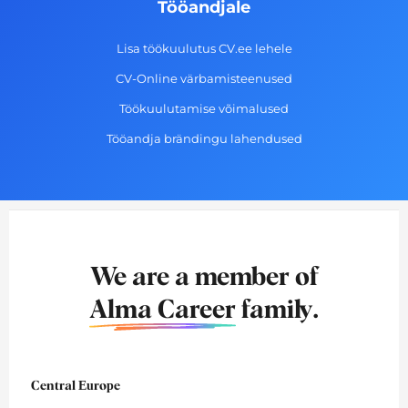
Tööandjale
Lisa töökuulutus CV.ee lehele
CV-Online värbamisteenused
Töökuulutamise võimalused
Tööandja brändingu lahendused
We are a member of
Alma Career
family.
Central Europe