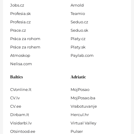
Jobs.cz
Arnold
Profesia.sk
Teamio
Profesia.cz
Seduo.cz
Prace.cz
Seduo.sk
Práca za rohom
Platy.cz
Práce za rohem
Platy.sk
Atmoskop
Paylab.com
Nelisa.com
Baltics
Adriatic
CVonline.lt
MojPosao
CV.lv
MojPosao.ba
CV.ee
Vrabotuvanje
Dirbam.It
Hercul.hr
Visidarbi.lv
Virtual Valley
Otsintood.ee
Pulser