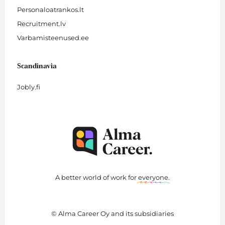
Personaloatrankos.lt
Recruitment.lv
Varbamisteenused.ee
Scandinavia
Jobly.fi
A better world of work for
everyone
.
© Alma Career Oy and its subsidiaries