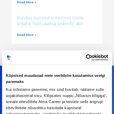
Read More »
Kuidas noored kiiremini tööle
aidata Töötukassa siseinfo abil
Read More »
Küpsised muudavad meie veebilehe kasutamise veelgi
paremaks
Meiega leiad!
Kui mõistame paremini, mis sind huvitab, näitame sulle
asjakohasemat sisu. Klõpsates nuppu „Nõustun kõigiga“,
Tööelublogi.ee lehelt leiad kõik vajaliku, et olla
annate ettevõttele Alma Career ja teistele selle ärigrupi
ettevõtetele nõusoleku kasutada küpsiseid
kursis tööturu uudistega. Kui sul on
isikupärastamiseks, analüüsiks ja sihitud turunduseks.