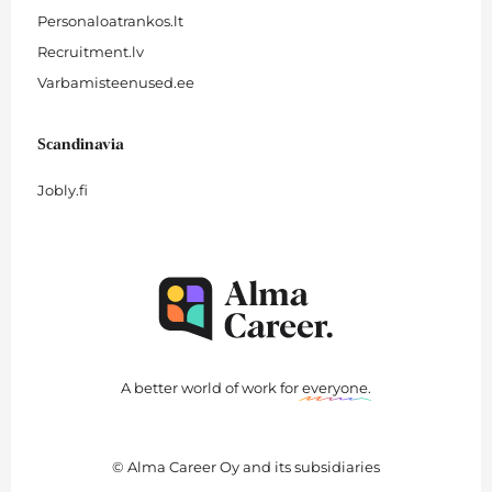
Personaloatrankos.lt
Recruitment.lv
Varbamisteenused.ee
Scandinavia
Jobly.fi
A better world of work for
everyone
.
© Alma Career Oy and its subsidiaries