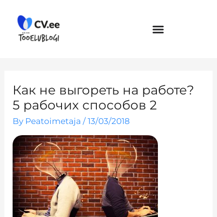
Skip
to
content
Как не выгореть на работе?
5 рабочих способов 2
By
Peatoimetaja
/
13/03/2018