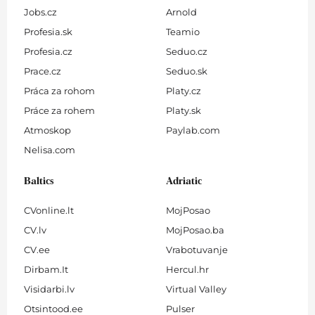
Jobs.cz
Arnold
Profesia.sk
Teamio
Profesia.cz
Seduo.cz
Prace.cz
Seduo.sk
Práca za rohom
Platy.cz
Práce za rohem
Platy.sk
Atmoskop
Paylab.com
Nelisa.com
Baltics
Adriatic
CVonline.lt
MojPosao
CV.lv
MojPosao.ba
CV.ee
Vrabotuvanje
Dirbam.It
Hercul.hr
Visidarbi.lv
Virtual Valley
Otsintood.ee
Pulser