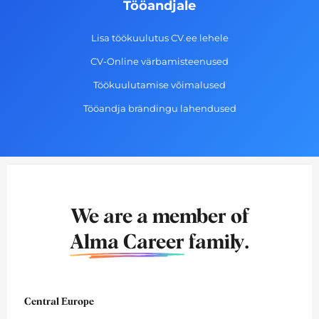
Tööandjale
Lisa töökuulutus CV.ee lehele
CV-Online värbamisteenused
Töökuulutamise võimalused
Tööandja brändingu lahendused
We are a member of
Alma Career
family.
Central Europe