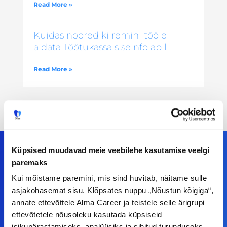
Read More »
Kuidas noored kiiremini tööle
aidata Töötukassa siseinfo abil
Read More »
Küpsised muudavad meie veebilehe kasutamise veelgi
paremaks
Meiega leiad!
Kui mõistame paremini, mis sind huvitab, näitame sulle
asjakohasemat sisu. Klõpsates nuppu „Nõustun kõigiga“,
Tööelublogi.ee lehelt leiad kõik vajaliku, et olla
annate ettevõttele Alma Career ja teistele selle ärigrupi
ettevõtetele nõusoleku kasutada küpsiseid
kursis tööturu uudistega. Kui sul on
isikupärastamiseks, analüüsiks ja sihitud turunduseks.