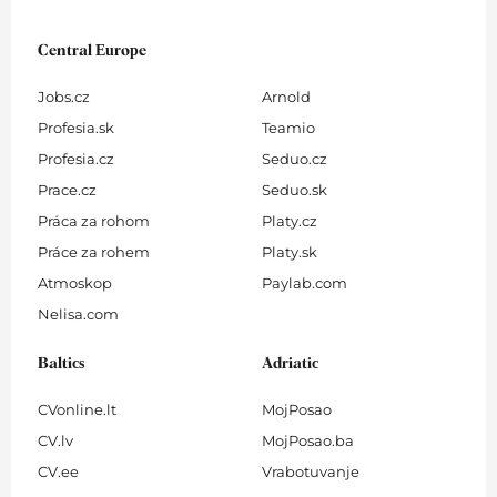
Central Europe
Jobs.cz
Arnold
Profesia.sk
Teamio
Profesia.cz
Seduo.cz
Prace.cz
Seduo.sk
Práca za rohom
Platy.cz
Práce za rohem
Platy.sk
Atmoskop
Paylab.com
Nelisa.com
Baltics
Adriatic
CVonline.lt
MojPosao
CV.lv
MojPosao.ba
CV.ee
Vrabotuvanje