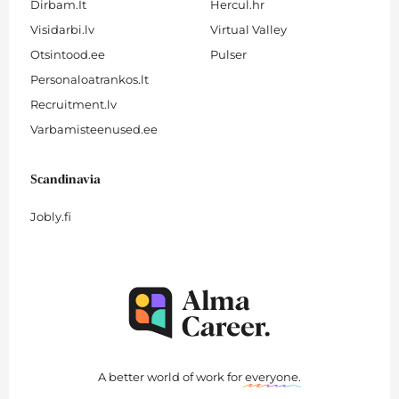
Dirbam.It
Hercul.hr
Visidarbi.lv
Virtual Valley
Otsintood.ee
Pulser
Personaloatrankos.lt
Recruitment.lv
Varbamisteenused.ee
Scandinavia
Jobly.fi
A better world of work for
everyone
.