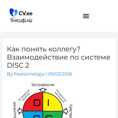
Skip
to
content
Как понять коллегу?
Взаимодействие по системе
DISC 2
By
Peatoimetaja
/
09/03/2018