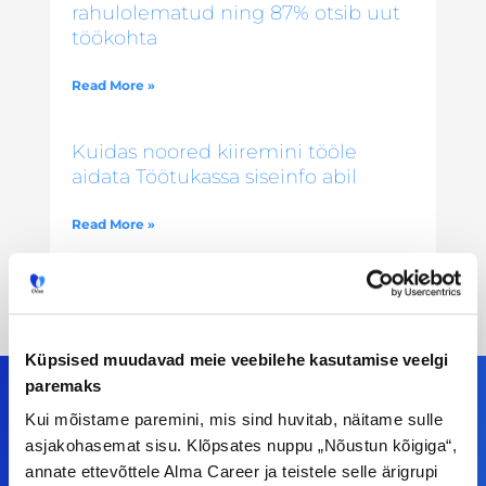
rahulolematud ning 87% otsib uut
töökohta
Read More »
Kuidas noored kiiremini tööle
aidata Töötukassa siseinfo abil
Read More »
Küpsised muudavad meie veebilehe kasutamise veelgi
paremaks
Kui mõistame paremini, mis sind huvitab, näitame sulle
asjakohasemat sisu. Klõpsates nuppu „Nõustun kõigiga“,
Meiega leiad!
annate ettevõttele Alma Career ja teistele selle ärigrupi