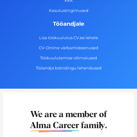
f
KKK
Kasutustingimused
Tööandjale
Lisa töökuulutus CV.ee lehele
CV-Online värbamisteenused
Töökuulutamise võimalused
Tööandja brändingu lahendused
We are a member of
Alma Career
family.