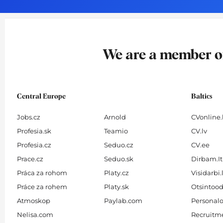
o
g
d
b
o
r
i
e
k
a
n
-
m
We are a member 
f
Central Europe
Baltics
Jobs.cz
Arnold
CVonline.
Profesia.sk
Teamio
CV.lv
Profesia.cz
Seduo.cz
CV.ee
Prace.cz
Seduo.sk
Dirbam.It
Práca za rohom
Platy.cz
Visidarbi.
Práce za rohem
Platy.sk
Otsintood
Atmoskop
Paylab.com
Personalo
Nelisa.com
Recruitme