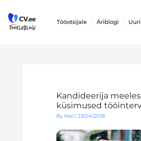
Skip
to
content
Tööotsijale
Äriblogi
Uur
Kandideerija meele
küsimused tööinterv
By
Karl
/
23/04/2018