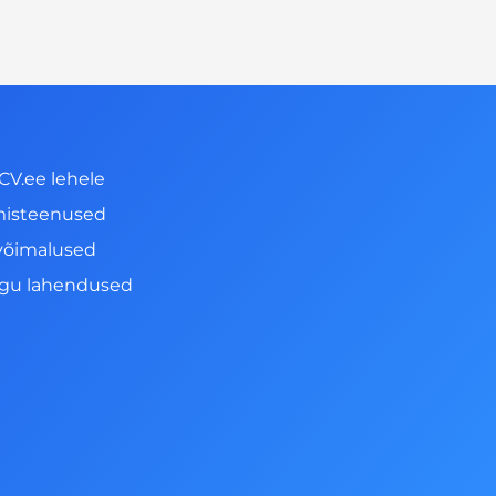
CV.ee lehele
misteenused
võimalused
ngu lahendused