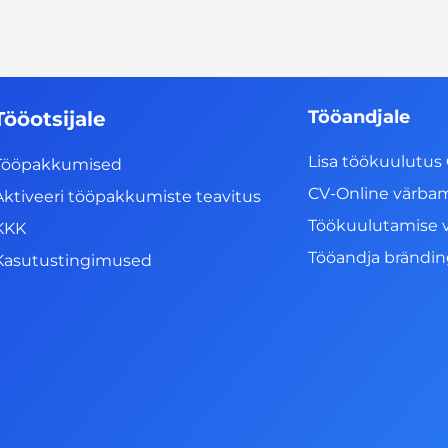
Tööandjale
Tööotsijale
Lisa töökuulutus 
Tööpakkumised
CV-Online värba
Aktiveeri tööpakkumiste teavitus
Töökuulutamise 
KKK
Tööandja brändi
Kasutustingimused