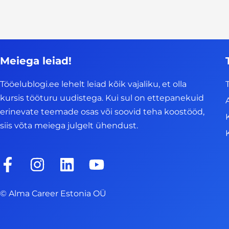
Meiega leiad!
Tööelublogi.ee lehelt leiad kõik vajaliku, et olla
kursis tööturu uudistega. Kui sul on ettepanekuid
erinevate teemade osas või soovid teha koostööd,
siis võta meiega julgelt ühendust.
F
I
L
Y
a
n
i
o
c
s
n
u
© Alma Career Estonia OÜ
e
t
k
t
b
a
e
u