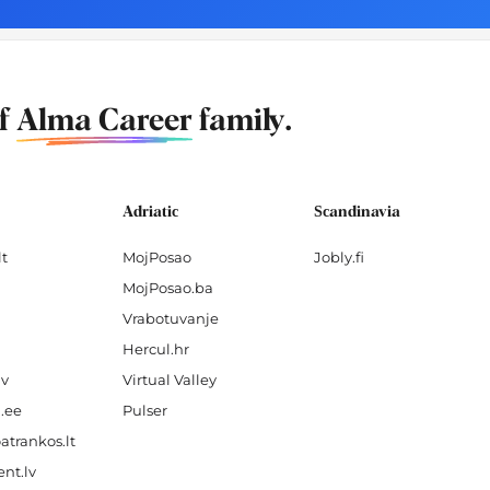
of
Alma Career
family.
Adriatic
Scandinavia
lt
MojPosao
Jobly.fi
MojPosao.ba
Vrabotuvanje
Hercul.hr
lv
Virtual Valley
.ee
Pulser
atrankos.lt
nt.lv