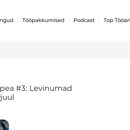
ingud
Tööpakkumised
Podcast
Top Tööan
spea #3: Levinumad
juul