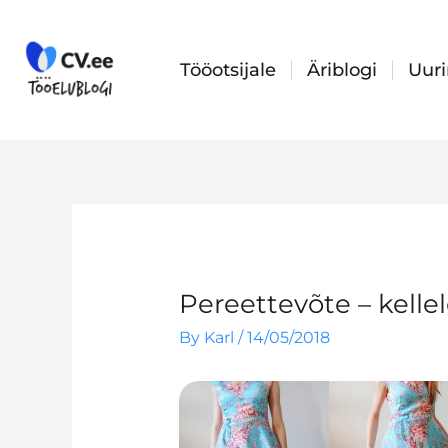
Skip
to
content
Tööotsijale
Äriblogi
Uur
Pereettevõte – kellel
By
Karl
/
14/05/2018