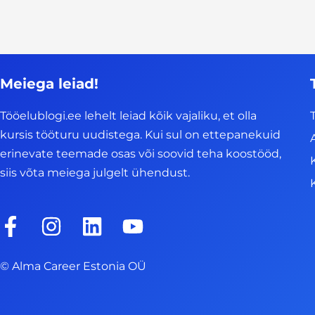
Meiega leiad!
Tööelublogi.ee lehelt leiad kõik vajaliku, et olla
kursis tööturu uudistega. Kui sul on ettepanekuid
erinevate teemade osas või soovid teha koostööd,
siis võta meiega julgelt ühendust.
F
I
L
Y
a
n
i
o
c
s
n
u
© Alma Career Estonia OÜ
e
t
k
t
b
a
e
u