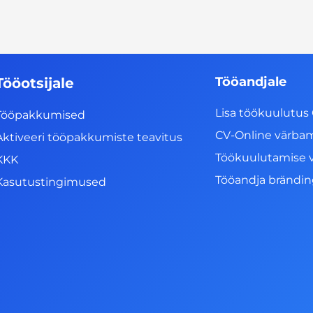
Tööandjale
Tööotsijale
Lisa töökuulutus 
Tööpakkumised
CV-Online värba
Aktiveeri tööpakkumiste teavitus
Töökuulutamise 
KKK
Tööandja brändi
Kasutustingimused