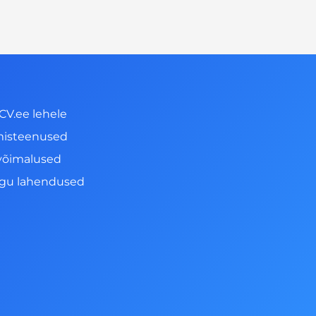
CV.ee lehele
misteenused
võimalused
ngu lahendused