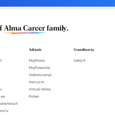
of
Alma Career
family.
Adriatic
Scandinavia
lt
MojPosao
Jobly.fi
MojPosao.ba
Vrabotuvanje
Hercul.hr
lv
Virtual Valley
.ee
Pulser
atrankos.lt
nt.lv