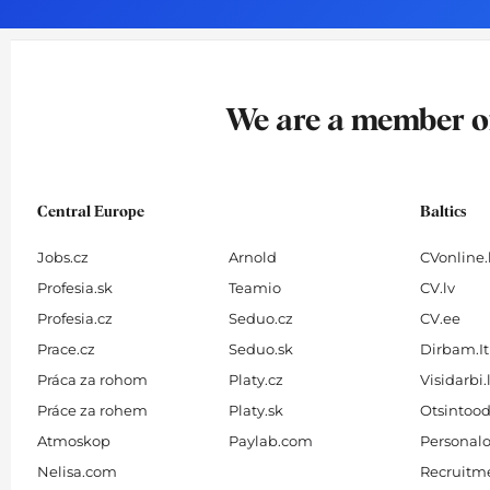
o
g
d
b
o
r
i
e
k
a
n
-
m
We are a member 
f
Central Europe
Baltics
Jobs.cz
Arnold
CVonline.
Profesia.sk
Teamio
CV.lv
Profesia.cz
Seduo.cz
CV.ee
Prace.cz
Seduo.sk
Dirbam.It
Práca za rohom
Platy.cz
Visidarbi.
Práce za rohem
Platy.sk
Otsintood
Atmoskop
Paylab.com
Personalo
Nelisa.com
Recruitme