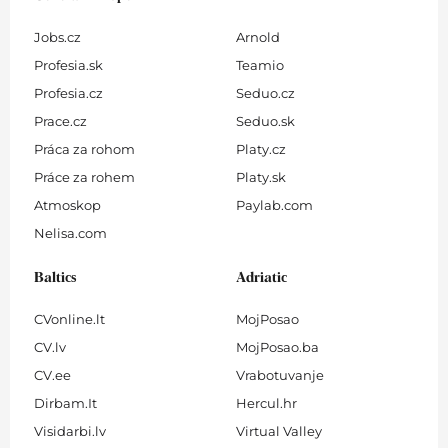
Jobs.cz
Arnold
Profesia.sk
Teamio
Profesia.cz
Seduo.cz
Prace.cz
Seduo.sk
Práca za rohom
Platy.cz
Práce za rohem
Platy.sk
Atmoskop
Paylab.com
Nelisa.com
Baltics
Adriatic
CVonline.lt
MojPosao
CV.lv
MojPosao.ba
CV.ee
Vrabotuvanje
Dirbam.It
Hercul.hr
Visidarbi.lv
Virtual Valley