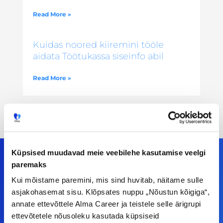
Read More »
Kuidas noored kiiremini tööle
aidata Töötukassa siseinfo abil
Read More »
Küpsised muudavad meie veebilehe kasutamise veelgi
paremaks
Kui mõistame paremini, mis sind huvitab, näitame sulle
Meiega leiad!
asjakohasemat sisu. Klõpsates nuppu „Nõustun kõigiga“,
annate ettevõttele Alma Career ja teistele selle ärigrupi
Tööelublogi.ee lehelt leiad kõik vajaliku, et olla
ettevõtetele nõusoleku kasutada küpsiseid
kursis tööturu uudistega. Kui sul on