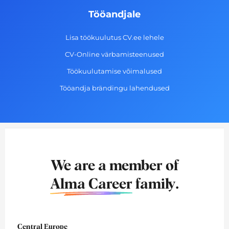
Tööandjale
Lisa töökuulutus CV.ee lehele
CV-Online värbamisteenused
Töökuulutamise võimalused
Tööandja brändingu lahendused
We are a member of
Alma Career
family.
Central Europe