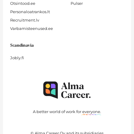
Otsintood.ee
Pulser
Personaloatrankos.lt
Recruitment.lv
Varbamisteenused.ee
Scandinavia
Jobly.fi
A better world of work for
everyone
.
© Alma Career Oy and its subsidiaries