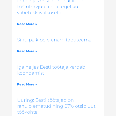
Iga neljas eestlane on käinud
tööintervjuul ilma tegeliku
vahetuskavatsuseta
Read More »
Sinu palk pole enam tabuteema!
Read More »
Iga neljas Eesti töötaja kardab
koondamist
Read More »
Uuring: Eesti töötajad on
rahulolematud ning 87% otsib uut
töökohta