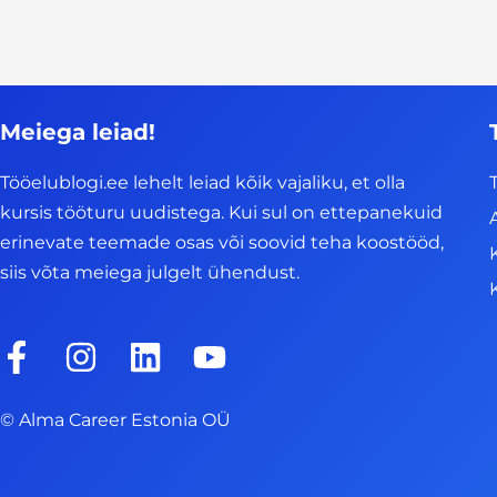
Meiega leiad!
Tööelublogi.ee lehelt leiad kõik vajaliku, et olla
kursis tööturu uudistega. Kui sul on ettepanekuid
erinevate teemade osas või soovid teha koostööd,
siis võta meiega julgelt ühendust.
F
I
L
Y
a
n
i
o
c
s
n
u
© Alma Career Estonia OÜ
e
t
k
t
b
a
e
u