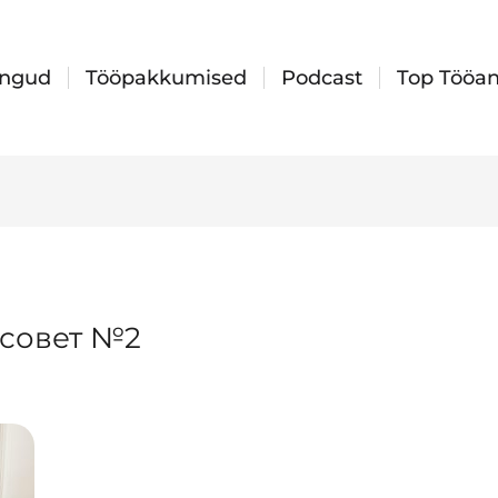
ingud
Tööpakkumised
Podcast
Top Tööan
совет №2