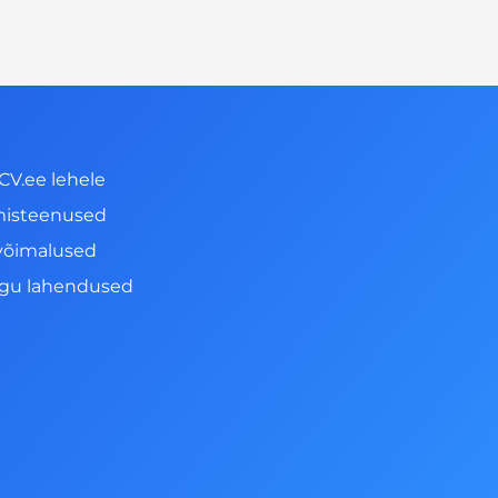
CV.ee lehele
misteenused
võimalused
ngu lahendused