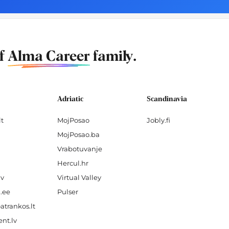
of
Alma Career
family.
Adriatic
Scandinavia
lt
MojPosao
Jobly.fi
MojPosao.ba
Vrabotuvanje
Hercul.hr
lv
Virtual Valley
.ee
Pulser
atrankos.lt
nt.lv