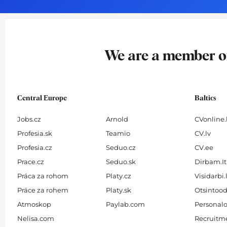
o
g
d
b
o
r
i
e
k
a
n
-
m
We are a member 
f
Central Europe
Baltics
Jobs.cz
Arnold
CVonline.
Profesia.sk
Teamio
CV.lv
Profesia.cz
Seduo.cz
CV.ee
Prace.cz
Seduo.sk
Dirbam.It
Práca za rohom
Platy.cz
Visidarbi.
Práce za rohem
Platy.sk
Otsintood
Atmoskop
Paylab.com
Personalo
Nelisa.com
Recruitme