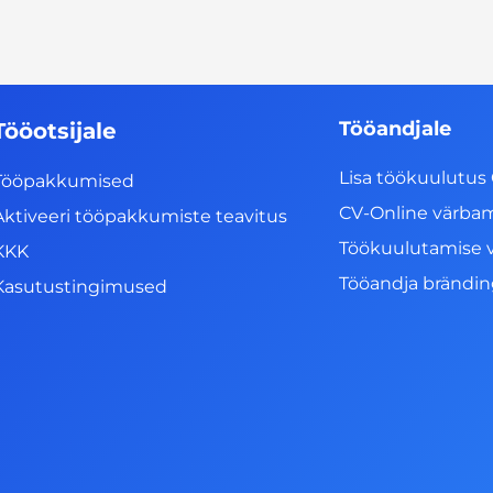
Tööandjale
Tööotsijale
Lisa töökuulutus 
Tööpakkumised
CV-Online värba
Aktiveeri tööpakkumiste teavitus
Töökuulutamise 
KKK
Tööandja brändi
Kasutustingimused