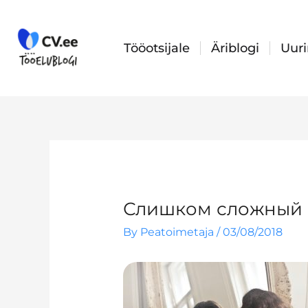
Skip
to
content
Tööotsijale
Äriblogi
Uur
Слишком сложный 
By
Peatoimetaja
/
03/08/2018