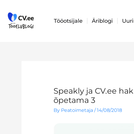
Skip
to
content
Tööotsijale
Äriblogi
Uur
Speakly ja CV.ee hak
õpetama 3
By
Peatoimetaja
/
14/08/2018