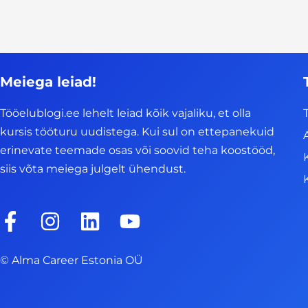
Meiega leiad!
Tööelublogi.ee lehelt leiad kõik vajaliku, et olla
kursis tööturu uudistega. Kui sul on ettepanekuid
erinevate teemade osas või soovid teha koostööd,
siis võta meiega julgelt ühendust.
F
I
L
Y
a
n
i
o
c
s
n
u
© Alma Career Estonia OÜ
e
t
k
t
b
a
e
u