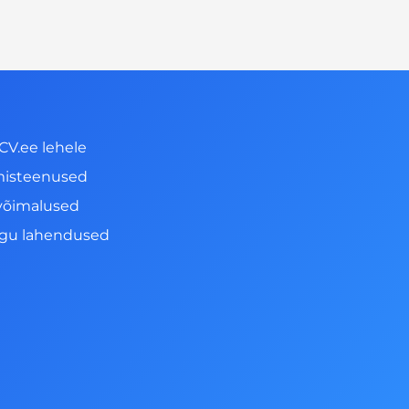
CV.ee lehele
misteenused
võimalused
ngu lahendused