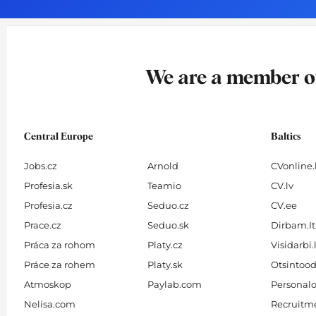
o
g
d
b
o
r
i
e
k
a
n
-
m
We are a member 
f
Central Europe
Baltics
Jobs.cz
Arnold
CVonline.
Profesia.sk
Teamio
CV.lv
Profesia.cz
Seduo.cz
CV.ee
Prace.cz
Seduo.sk
Dirbam.It
Práca za rohom
Platy.cz
Visidarbi.
Práce za rohem
Platy.sk
Otsintood
Atmoskop
Paylab.com
Personalo
Nelisa.com
Recruitme