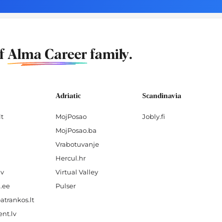
of
Alma Career
family.
Adriatic
Scandinavia
lt
MojPosao
Jobly.fi
MojPosao.ba
Vrabotuvanje
Hercul.hr
lv
Virtual Valley
.ee
Pulser
atrankos.lt
nt.lv