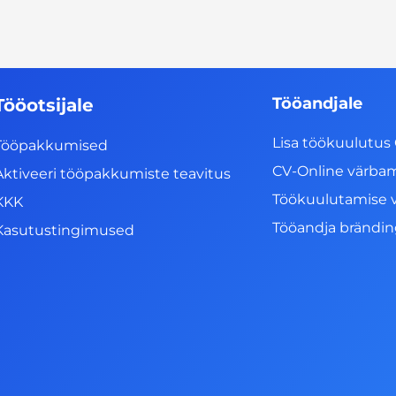
Tööandjale
Tööotsijale
Lisa töökuulutus 
Tööpakkumised
CV-Online värba
Aktiveeri tööpakkumiste teavitus
Töökuulutamise 
KKK
Tööandja brändi
Kasutustingimused