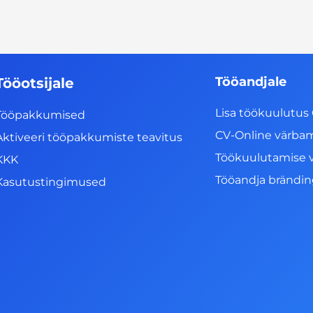
Tööandjale
Tööotsijale
Lisa töökuulutus 
Tööpakkumised
CV-Online värba
Aktiveeri tööpakkumiste teavitus
Töökuulutamise 
KKK
Tööandja brändi
Kasutustingimused