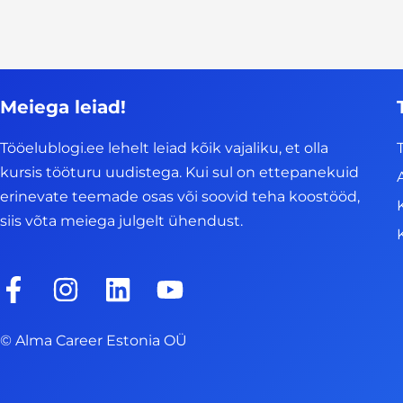
Meiega leiad!
Tööelublogi.ee lehelt leiad kõik vajaliku, et olla
kursis tööturu uudistega. Kui sul on ettepanekuid
erinevate teemade osas või soovid teha koostööd,
siis võta meiega julgelt ühendust.
F
I
L
Y
a
n
i
o
c
s
n
u
© Alma Career Estonia OÜ
e
t
k
t
b
a
e
u