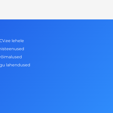
CV.ee lehele
misteenused
võimalused
ngu lahendused