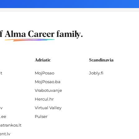
of
Alma Career
family.
Adriatic
Scandinavia
lt
MojPosao
Jobly.fi
MojPosao.ba
Vrabotuvanje
Hercul.hr
lv
Virtual Valley
.ee
Pulser
atrankos.lt
nt.lv