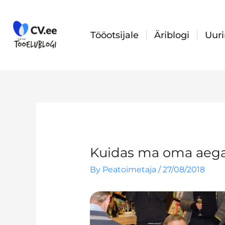
Skip
to
content
Tööotsijale
Äriblogi
Uur
Kuidas ma oma aega
By
Peatoimetaja
/
27/08/2018