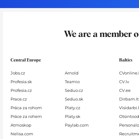
o
g
d
b
o
r
i
e
k
a
n
-
m
We are a member 
f
Central Europe
Baltics
Jobs.cz
Arnold
CVonline.
Profesia.sk
Teamio
CV.lv
Profesia.cz
Seduo.cz
CV.ee
Prace.cz
Seduo.sk
Dirbam.It
Práca za rohom
Platy.cz
Visidarbi.
Práce za rohem
Platy.sk
Otsintood
Atmoskop
Paylab.com
Personalo
Nelisa.com
Recruitme