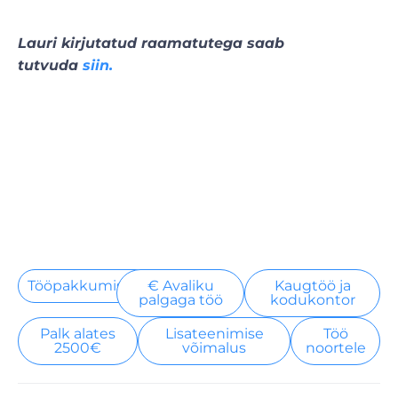
Lauri kirjutatud raamatutega saab
tutvuda
siin.
Tööpakkumised
€ Avaliku
Kaugtöö ja
palgaga töö
kodukontor
Palk alates
Lisateenimise
Töö
2500€
võimalus
noortele