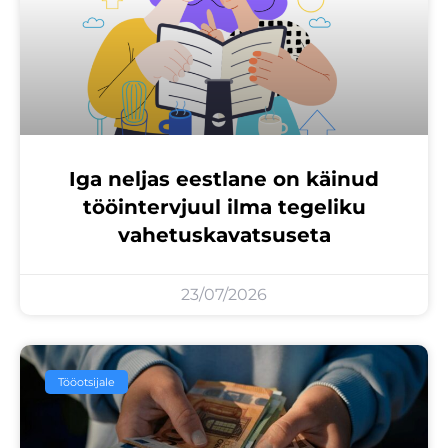
Iga neljas eestlane on käinud
tööintervjuul ilma tegeliku
vahetuskavatsuseta
23/07/2026
Tööotsijale