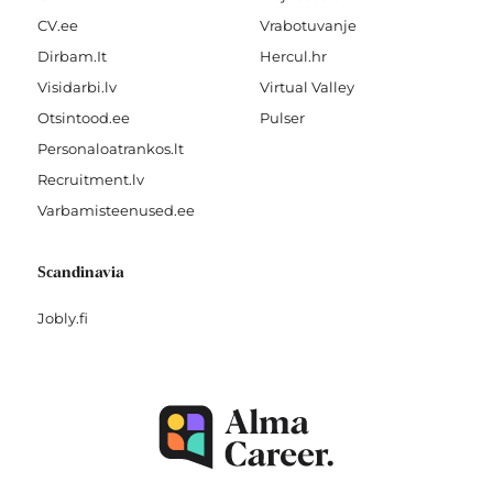
CV.ee
Vrabotuvanje
Dirbam.It
Hercul.hr
Visidarbi.lv
Virtual Valley
Otsintood.ee
Pulser
Personaloatrankos.lt
Recruitment.lv
Varbamisteenused.ee
Scandinavia
Jobly.fi