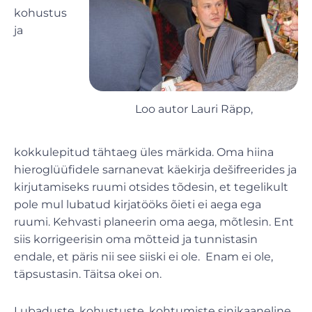
kohustus
ja
Loo autor Lauri Räpp,
kokkulepitud tähtaeg üles märkida. Oma hiina
hieroglüüfidele sarnanevat käekirja dešifreerides ja
kirjutamiseks ruumi otsides tõdesin, et tegelikult
pole mul lubatud kirjatööks õieti ei aega ega
ruumi. Kehvasti planeerin oma aega, mõtlesin. Ent
siis korrigeerisin oma mõtteid ja tunnistasin
endale, et päris nii see siiski ei ole. Enam ei ole,
täpsustasin. Täitsa okei on.
Lubaduste, kohustuste, kohtumiste sinikaaneline