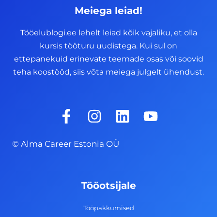
Meiega leiad!
Tööelublogi.ee lehelt leiad kõik vajaliku, et olla
kursis tööturu uudistega. Kui sul on
ettepanekuid erinevate teemade osas või soovid
teha koostööd, siis võta meiega julgelt ühendust.
F
I
L
Y
a
n
i
o
c
s
n
u
© Alma Career Estonia OÜ
e
t
k
t
b
a
e
u
o
g
d
b
Tööotsijale
o
r
i
e
k
a
n
Tööpakkumised