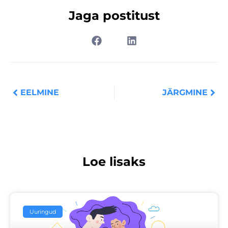
Jaga postitust
Prev
Nex
EELMINE
JÄRGMINE
Loe lisaks
Uuringud