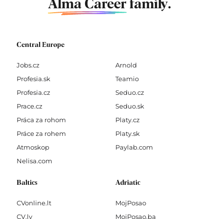
Alma Career
family.
Central Europe
Jobs.cz
Arnold
Profesia.sk
Teamio
Profesia.cz
Seduo.cz
Prace.cz
Seduo.sk
Práca za rohom
Platy.cz
Práce za rohem
Platy.sk
Atmoskop
Paylab.com
Nelisa.com
Baltics
Adriatic
CVonline.lt
MojPosao
CV.lv
MojPosao.ba