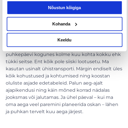
kui lihtsalt tund aega varem ärgata.
Nõustun kõigiga
P.S. Kirjutistel kipub olema omadus, et seal on kõik
Kohanda
oluliselt ilusam või koledam kui elu ise. Seda teksti
kirjutades on minu selja taha jäänud imeliselt soe
Keeldu
suvi, kus ma ei jõudnud kordagi ujuma. Kus
päikesevannid olid pigem juhuslikku laadi ja kus
puhkepäevi kogunes kolme kuu kohta kokku ehk
tükki seitse. Ent kõik pole siiski lootusetu. Ma
kasutan usinalt ühistransporti. Märgin endiselt üles
kõik kohustused ja kohtumised ning koostan
oluliste asjade edetabeleid. Palun aeg-ajalt
ajapikendusi ning käin mõned korrad nädalas
jooksmas või jalutamas. Ja ühel päeval – kui ma
oma aega veel paremini planeerida oskan – lähen
ja puhkan tervelt kuu aega järjest.