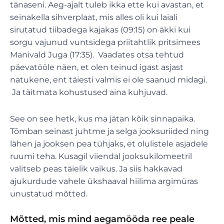
tänaseni. Aeg-ajalt tuleb ikka ette kui avastan, et
seinakella sihverplaat, mis alles oli kui laiali
sirutatud tiibadega kajakas (09:15) on äkki kui
sorgu vajunud vuntsidega priitahtlik pritsimees
Manivald Juga (17:35). Vaadates otsa tehtud
päevatööle näen, et olen teinud igast asjast
natukene, ent täiesti valmis ei ole saanud midagi.
Ja täitmata kohustused aina kuhjuvad.
See on see hetk, kus ma jätan kõik sinnapaika.
Tõmban seinast juhtme ja selga jooksuriided ning
lähen ja jooksen pea tühjaks, et olulistele asjadele
ruumi teha. Kusagil viiendal jooksukilomeetril
valitseb peas täielik vaikus. Ja siis hakkavad
ajukurdude vahele ükshaaval hiilima argimüras
unustatud mõtted.
Mõtted, mis mind aegamööda ree peale