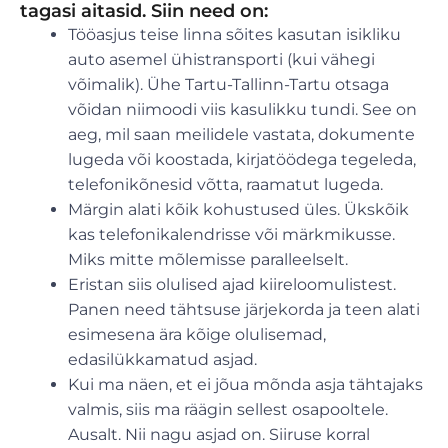
tagasi aitasid. Siin need on:
Tööasjus teise linna sõites kasutan isikliku
auto asemel ühistransporti (kui vähegi
võimalik). Ühe Tartu-Tallinn-Tartu otsaga
võidan niimoodi viis kasulikku tundi. See on
aeg, mil saan meilidele vastata, dokumente
lugeda või koostada, kirjatöödega tegeleda,
telefonikõnesid võtta, raamatut lugeda.
Märgin alati kõik kohustused üles. Ükskõik
kas telefonikalendrisse või märkmikusse.
Miks mitte mõlemisse paralleelselt.
Eristan siis olulised ajad kiireloomulistest.
Panen need tähtsuse järjekorda ja teen alati
esimesena ära kõige olulisemad,
edasilükkamatud asjad.
Kui ma näen, et ei jõua mõnda asja tähtajaks
valmis, siis ma räägin sellest osapooltele.
Ausalt. Nii nagu asjad on. Siiruse korral