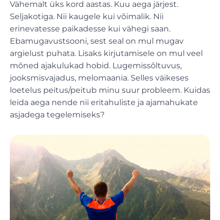
Vähemalt üks kord aastas. Kuu aega järjest.
Seljakotiga. Nii kaugele kui võimalik. Nii
erinevatesse paikadesse kui vähegi saan.
Ebamugavustsooni, sest seal on mul mugav
argielust puhata. Lisaks kirjutamisele on mul veel
mõned ajakulukad hobid. Lugemissõltuvus,
jooksmisvajadus, melomaania. Selles väikeses
loetelus peitus/peitub minu suur probleem. Kuidas
leida aega nende nii eritahuliste ja ajamahukate
asjadega tegelemiseks?