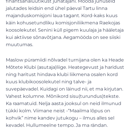
finantsanalüütikust juhatajani. Mööda juhuseid
jalutades leidsin end ühel päeval Tartu linna
majanduskomisjoni laua tagant. Kord-kaks kuus
käin kohusetundliku komisjoniliikmena Raekojas
koosolekutel. Senini küll pigem kuulaja ja hääletaja
kui aktiivse sõnavõtjana. Aegamööda on see siiski
muutumas.
Maslow püramiidi nõlvadel turnijana olen ka Heade
Mõtete Klubi (asutaja)liige. Heategevust ja haridust
ning haritust hindava klubi liikmena osalen kord
kuus klubikoosolekutel ning talve- ja
suvepäevadel. Kuidagi on läinud nii, et ma kirjutan.
Vahest kolumne. Mõnikord sisu(turundus)tekste.
Ka raamatuid. Nelja aasta jooksul on neid ilmunud
tükki kolm. Viimane neist -“Maailma lõpus on
kohvik” nime kandev jutukogu – ilmus alles sel
kevadel. Hullumeelne tempo. Ja ma rändan.