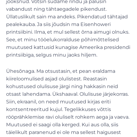
jooksnud. Võtsin südame rindu ja palusin
vabandust ning tähtaegadele pikendust.
Üllatuslikult sain ma andeks. Pikendatud tähtajad
pealekauba. Ja siis jõudsin ma Eisenhoweri
printsiibini. Ilma, et mul sellest õrna aimugi olnuks.
See, et minu tööelukorralduse põhimõttelised
muutused kattusid kunagise Ameerika presidendi
printsiibiga, selgus minu jaoks hiljem.
Ühesõnaga. Ma otsustasin, et pean eraldama
kiireloomulised asjad olulistest. Reastasin
kohustused olulisuse järgi ning hakkasin neid
otsast lahendama. Ükshaaval. Olulisuse järjekorras.
Siin, ekraanil, on need muutused kirjas eriti
kontsentreeritud kujul. Tegelikkuses võttis
rööprähklemise ravi oluliselt rohkem aega ja vaeva.
Muutused ei saagi olla kerged. Kui aus olla, siis
täielikult paranenud ei ole ma sellest haigusest