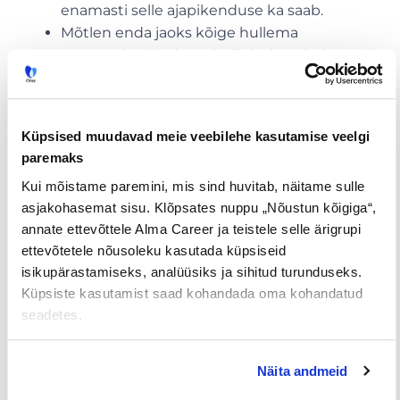
enamasti selle ajapikenduse ka saab.
Mõtlen enda jaoks kõige hullema
stsenaariumi, mis saab siis kui ma kohustusi
tähtajaks valmis ei saa. Tegelikkus on pea
alati oluliselt leebem ja talutavam kui kõige
hirmsam õudusunenägu. Ja mitte kunagi ei
Küpsised muudavad meie veebilehe kasutamise veelgi
ole see elu ja surma küsimus (kui ma
paremaks
muidugi ühel päeval arsti, politseiniku või
Kui mõistame paremini, mis sind huvitab, näitame sulle
päästeametnikuna tööle ei asu).
asjakohasemat sisu. Klõpsates nuppu „Nõustun kõigiga“,
Ma pean oskama aega maha võtta. Isegi
annate ettevõttele Alma Career ja teistele selle ärigrupi
kõige kiirematel aegadel. Tunnine uinak,
ettevõtetele nõusoleku kasutada küpsiseid
jalutuskäik või jooksuring on investeering,
isikupärastamiseks, analüüsiks ja sihitud turunduseks.
mille ma juba samal või järgmisel päeval
Küpsiste kasutamist saad kohandada oma kohandatud
kolmekordselt tagasi saan.
seadetes.
Ja kui kõik need head mõtted mind ikkagi ei aita,
siis tuleb appi võtta vanarahva tarkus. Kui tahad
Näita andmeid
ööpäevas 25 tundi tööd rabada, siis ei jää üle muud