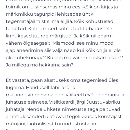
toimik on ju siinsamas minu ees. Kõik on kirjas ja
märkmikku tagurpidi lehitsedes ühtki
tegematajäämist silma ei jää. Kõik kohustused
täidetud. Kohtumised kohtutud. Lubadustele
linnukesed juurde märgitud. Ja kõik nii enam-
vähem õigeaegselt. Mismoodi see minu moodi
ajaplaneerimine siis välja näeb kui kõik on ja ei ole
okei ühekorraga? Kuidas ma varem hakkama sain?
Ja millega ma hakkama sain?
Et vastata, pean alustuseks oma tegemised üles
lugema. Hariduselt läbi ja lõhki
majandusinimesena olen väikeettevõtte omanik ja
juhatuse esimees. Visiitkaardi järgi Juustuvabriku
juhataja. Nende uhkete nimetuste taga peituvad
ametiülesanded ulatuvad tegelikkuses koristajast
müüjani, laotöölisest turundustöötajani,