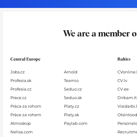
o
g
d
b
o
r
i
e
k
a
n
-
m
We are a member 
f
Central Europe
Baltics
Jobs.cz
Arnold
CVonline.
Profesia.sk
Teamio
CV.lv
Profesia.cz
Seduo.cz
CV.ee
Prace.cz
Seduo.sk
Dirbam.It
Práca za rohom
Platy.cz
Visidarbi.
Práce za rohem
Platy.sk
Otsintood
Atmoskop
Paylab.com
Personalo
Nelisa.com
Recruitme