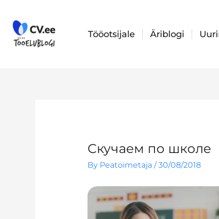
Skip
to
content
Tööotsijale
Äriblogi
Uur
Скучаем по школе
By
Peatoimetaja
/
30/08/2018