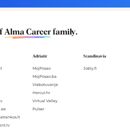
of
Alma Career
family.
Adriatic
Scandinavia
lt
MojPosao
Jobly.fi
MojPosao.ba
Vrabotuvanje
Hercul.hr
lv
Virtual Valley
.ee
Pulser
atrankos.lt
nt.lv