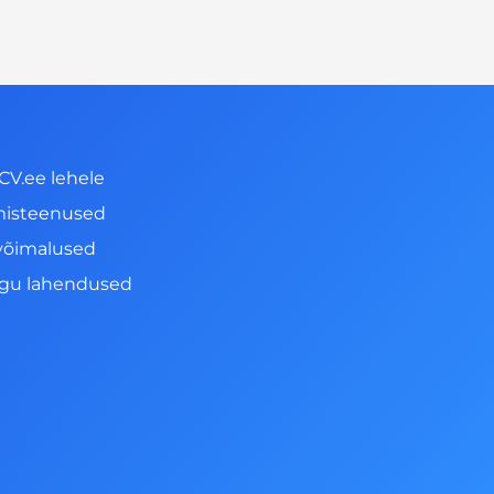
CV.ee lehele
misteenused
võimalused
ngu lahendused