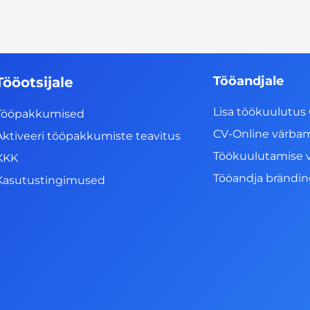
Tööandjale
Tööotsijale
Lisa töökuulutus 
Tööpakkumised
CV-Online värba
Aktiveeri tööpakkumiste teavitus
Töökuulutamise 
KKK
Tööandja brändi
Kasutustingimused