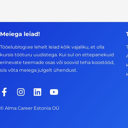
Meiega leiad!
Tööelublogi.ee lehelt leiad kõik vajaliku, et olla
kursis tööturu uudistega. Kui sul on ettepanekuid
erinevate teemade osas või soovid teha koostööd,
siis võta meiega julgelt ühendust.
F
I
L
Y
a
n
i
o
c
s
n
u
© Alma Career Estonia OÜ
e
t
k
t
b
a
e
u