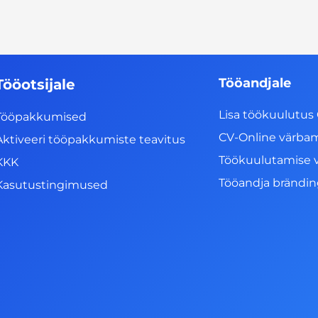
Tööandjale
Tööotsijale
Lisa töökuulutus 
Tööpakkumised
CV-Online värba
Aktiveeri tööpakkumiste teavitus
Töökuulutamise 
KKK
Tööandja brändi
Kasutustingimused