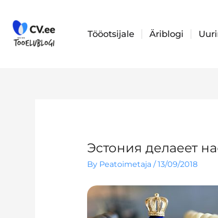
Skip
to
content
Tööotsijale
Äriblogi
Uur
Эстония делаеет на
By
Peatoimetaja
/
13/09/2018