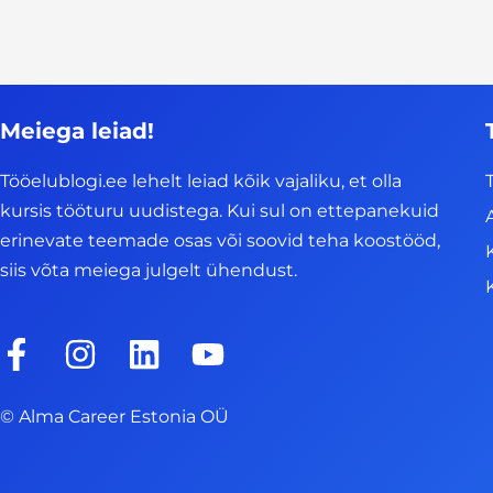
Meiega leiad!
Tööelublogi.ee lehelt leiad kõik vajaliku, et olla
kursis tööturu uudistega. Kui sul on ettepanekuid
erinevate teemade osas või soovid teha koostööd,
siis võta meiega julgelt ühendust.
F
I
L
Y
a
n
i
o
c
s
n
u
© Alma Career Estonia OÜ
e
t
k
t
b
a
e
u