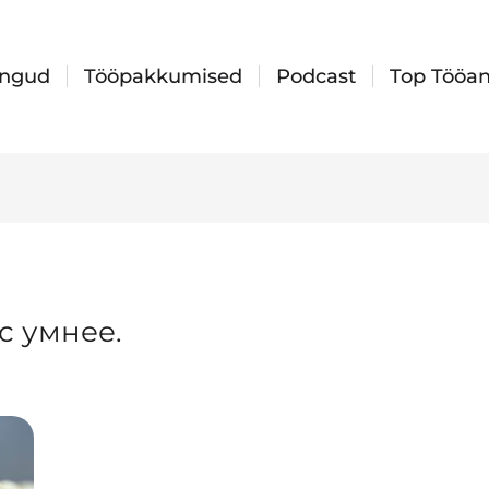
ingud
Tööpakkumised
Podcast
Top Tööan
с умнее.