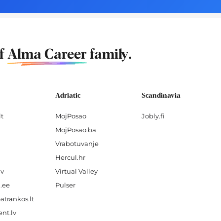
of
Alma Career
family.
Adriatic
Scandinavia
lt
MojPosao
Jobly.fi
MojPosao.ba
Vrabotuvanje
Hercul.hr
lv
Virtual Valley
.ee
Pulser
atrankos.lt
nt.lv