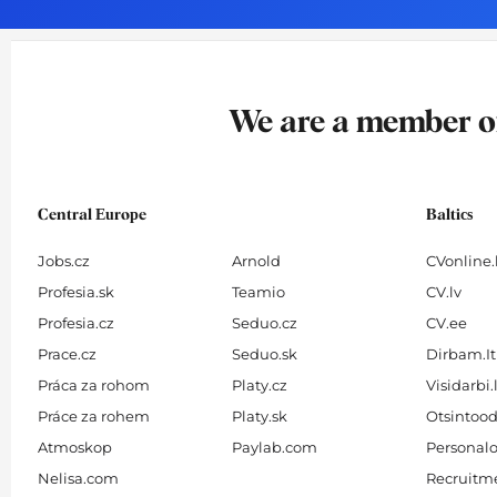
o
g
d
b
o
r
i
e
k
a
n
-
m
We are a member 
f
Central Europe
Baltics
Jobs.cz
Arnold
CVonline.
Profesia.sk
Teamio
CV.lv
Profesia.cz
Seduo.cz
CV.ee
Prace.cz
Seduo.sk
Dirbam.It
Práca za rohom
Platy.cz
Visidarbi.
Práce za rohem
Platy.sk
Otsintood
Atmoskop
Paylab.com
Personalo
Nelisa.com
Recruitme