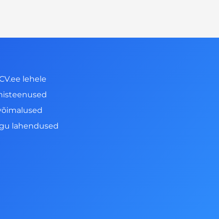
CV.ee lehele
misteenused
võimalused
ngu lahendused