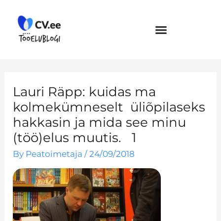
Skip
to
content
Lauri Räpp: kuidas ma
kolmekümneselt üliõpilaseks
hakkasin ja mida see minu
(töö)elus muutis. 1
By
Peatoimetaja
/
24/09/2018