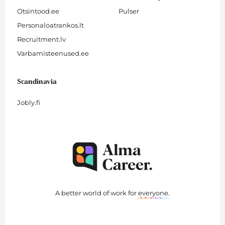
Otsintood.ee
Pulser
Personaloatrankos.lt
Recruitment.lv
Varbamisteenused.ee
Scandinavia
Jobly.fi
A better world of work for
everyone
.