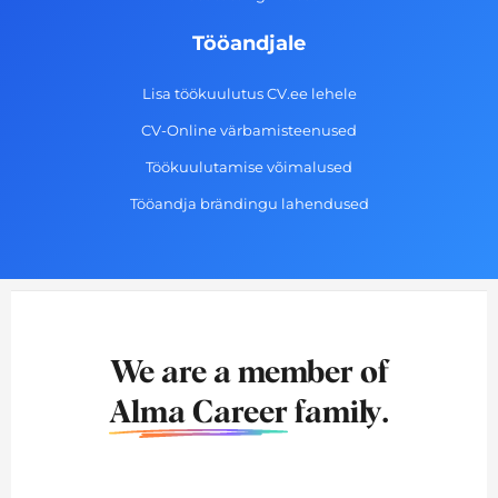
Tööandjale
Lisa töökuulutus CV.ee lehele
CV-Online värbamisteenused
Töökuulutamise võimalused
Tööandja brändingu lahendused
We are a member of
Alma Career
family.