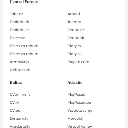
Central Europe
Jobs.cz
Arnold
Profesia.sk
Teamio
Profesia.cz
Seduo.cz
Prace.cz
Seduo.sk
Práca za rohom
Platy.cz
Práce za rohem
Platy.sk
Atmoskop
Paylab.com
Nelisa.com
Baltics
Adriatic
CVonline.lt
MojPosao
CV.lv
MojPosao.ba
CV.ee
Vrabotuvanje
Dirbam.It
Hercul.hr
Visidarbi.lv
Virtual Valley