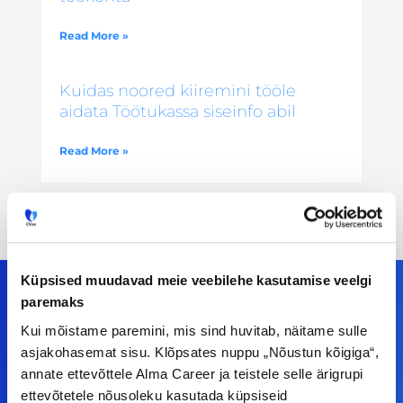
Read More »
Kuidas noored kiiremini tööle
aidata Töötukassa siseinfo abil
Read More »
Küpsised muudavad meie veebilehe kasutamise veelgi
paremaks
Kui mõistame paremini, mis sind huvitab, näitame sulle
Meiega leiad!
asjakohasemat sisu. Klõpsates nuppu „Nõustun kõigiga“,
annate ettevõttele Alma Career ja teistele selle ärigrupi
Tööelublogi.ee lehelt leiad kõik vajaliku, et olla
ettevõtetele nõusoleku kasutada küpsiseid