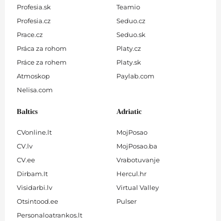
Profesia.sk
Teamio
Profesia.cz
Seduo.cz
Prace.cz
Seduo.sk
Práca za rohom
Platy.cz
Práce za rohem
Platy.sk
Atmoskop
Paylab.com
Nelisa.com
Baltics
Adriatic
CVonline.lt
MojPosao
CV.lv
MojPosao.ba
CV.ee
Vrabotuvanje
Dirbam.It
Hercul.hr
Visidarbi.lv
Virtual Valley
Otsintood.ee
Pulser
Personaloatrankos.lt