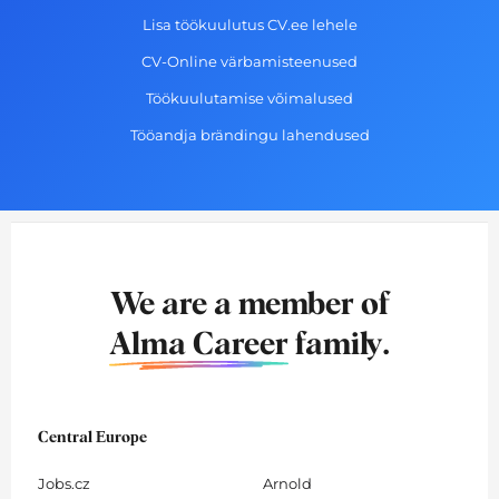
Lisa töökuulutus CV.ee lehele
CV-Online värbamisteenused
Töökuulutamise võimalused
Tööandja brändingu lahendused
We are a member of
Alma Career
family.
Central Europe
Jobs.cz
Arnold