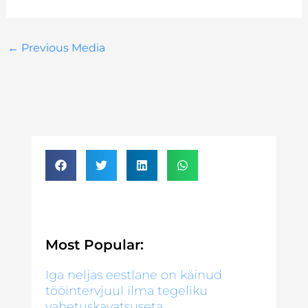
←
Previous Media
Most Popular:
Iga neljas eestlane on käinud
tööintervjuul ilma tegeliku
vahetuskavatsuseta