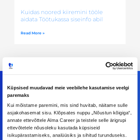
Kuidas noored kiiremini tööle
aidata Töötukassa siseinfo abil
Read More »
Küpsised muudavad meie veebilehe kasutamise veelgi
paremaks
Meiega leiad!
Kui mõistame paremini, mis sind huvitab, näitame sulle
asjakohasemat sisu. Klõpsates nuppu „Nõustun kõigiga“,
Tööelublogi.ee lehelt leiad kõik vajaliku, et olla
annate ettevõttele Alma Career ja teistele selle ärigrupi
kursis tööturu uudistega. Kui sul on
ettevõtetele nõusoleku kasutada küpsiseid
ettepanekuid erinevate teemade osas või soovid
isikupärastamiseks, analüüsiks ja sihitud turunduseks.