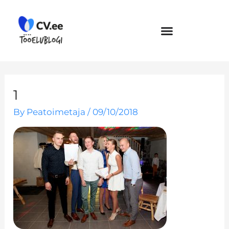
Skip
to
content
1
By
Peatoimetaja
/
09/10/2018