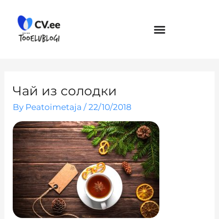
Skip
to
content
Чай из солодки
By
Peatoimetaja
/
22/10/2018