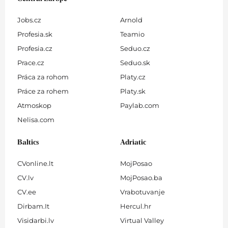
Jobs.cz
Arnold
Profesia.sk
Teamio
Profesia.cz
Seduo.cz
Prace.cz
Seduo.sk
Práca za rohom
Platy.cz
Práce za rohem
Platy.sk
Atmoskop
Paylab.com
Nelisa.com
Baltics
Adriatic
CVonline.lt
MojPosao
CV.lv
MojPosao.ba
CV.ee
Vrabotuvanje
Dirbam.It
Hercul.hr
Visidarbi.lv
Virtual Valley