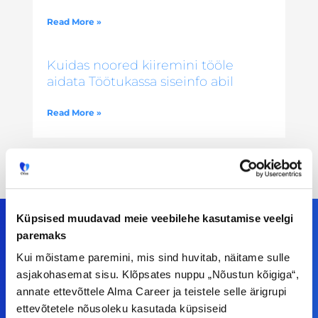
Read More »
Kuidas noored kiiremini tööle
aidata Töötukassa siseinfo abil
Read More »
Küpsised muudavad meie veebilehe kasutamise veelgi
paremaks
Kui mõistame paremini, mis sind huvitab, näitame sulle
Meiega leiad!
asjakohasemat sisu. Klõpsates nuppu „Nõustun kõigiga“,
annate ettevõttele Alma Career ja teistele selle ärigrupi
Tööelublogi.ee lehelt leiad kõik vajaliku, et olla
ettevõtetele nõusoleku kasutada küpsiseid