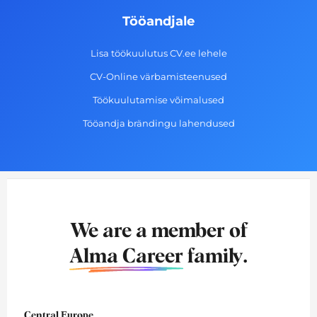
Tööandjale
Lisa töökuulutus CV.ee lehele
CV-Online värbamisteenused
Töökuulutamise võimalused
Tööandja brändingu lahendused
We are a member of
Alma Career
family.
Central Europe