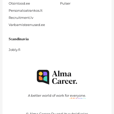
Otsintood.ee
Pulser
Personaloatrankos.lt
Recruitment.lv
Varbamisteenused.ee
Scandinavia
Jobly.fi
A better world of work for
everyone
.
© Alma Career Oy and its subsidiaries