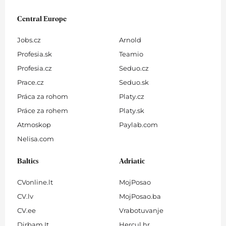
Central Europe
Jobs.cz
Arnold
Profesia.sk
Teamio
Profesia.cz
Seduo.cz
Prace.cz
Seduo.sk
Práca za rohom
Platy.cz
Práce za rohem
Platy.sk
Atmoskop
Paylab.com
Nelisa.com
Baltics
Adriatic
CVonline.lt
MojPosao
CV.lv
MojPosao.ba
CV.ee
Vrabotuvanje
Dirbam.It
Hercul.hr