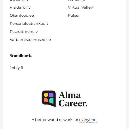
Visidarbi.lv
Virtual Valley
Otsintood.ee
Pulser
Personaloatrankos.lt
Recruitment.lv
Varbamisteenused.ee
Scandinavia
Jobly.fi
A better world of work for
everyone
.