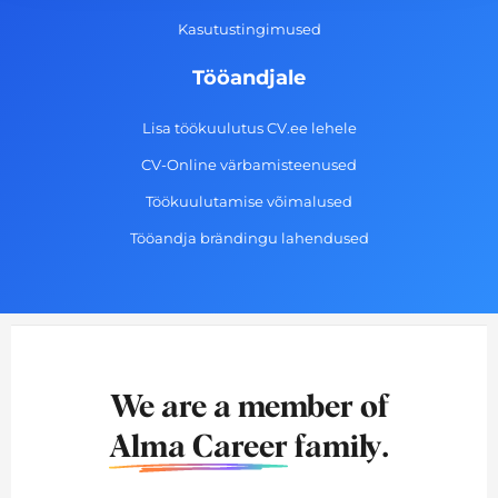
Kasutustingimused
Tööandjale
Lisa töökuulutus CV.ee lehele
CV-Online värbamisteenused
Töökuulutamise võimalused
Tööandja brändingu lahendused
We are a member of
Alma Career
family.