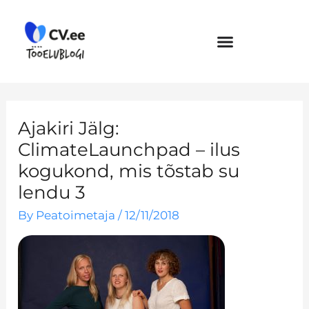
Skip
to
content
Ajakiri Jälg:
ClimateLaunchpad – ilus
kogukond, mis tõstab su
lendu 3
By
Peatoimetaja
/
12/11/2018