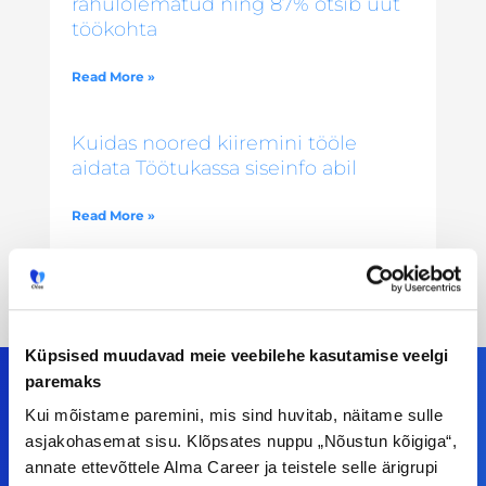
rahulolematud ning 87% otsib uut
töökohta
Read More »
Kuidas noored kiiremini tööle
aidata Töötukassa siseinfo abil
Read More »
Küpsised muudavad meie veebilehe kasutamise veelgi
paremaks
Kui mõistame paremini, mis sind huvitab, näitame sulle
asjakohasemat sisu. Klõpsates nuppu „Nõustun kõigiga“,
Meiega leiad!
annate ettevõttele Alma Career ja teistele selle ärigrupi