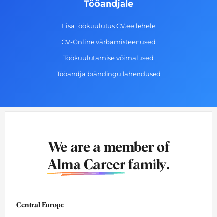
Tööandjale
Lisa töökuulutus CV.ee lehele
CV-Online värbamisteenused
Töökuulutamise võimalused
Tööandja brändingu lahendused
We are a member of
Alma Career
family.
Central Europe