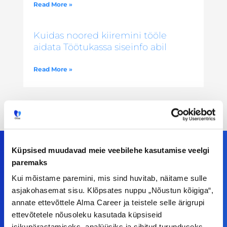
Read More »
Kuidas noored kiiremini tööle
aidata Töötukassa siseinfo abil
Read More »
Küpsised muudavad meie veebilehe kasutamise veelgi
paremaks
Meiega leiad!
Kui mõistame paremini, mis sind huvitab, näitame sulle
asjakohasemat sisu. Klõpsates nuppu „Nõustun kõigiga“,
Tööelublogi.ee lehelt leiad kõik vajaliku, et olla
annate ettevõttele Alma Career ja teistele selle ärigrupi
ettevõtetele nõusoleku kasutada küpsiseid
kursis tööturu uudistega. Kui sul on
isikupärastamiseks, analüüsiks ja sihitud turunduseks.