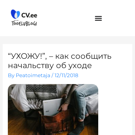
Skip
to
content
“УХОЖУ!”, – как сообщить
начальству об уходе
By
Peatoimetaja
/
12/11/2018