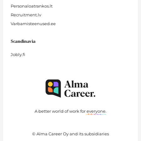
Personaloatrankos.lt
Recruitment.lv
Varbamisteenused.ee
Scandinavia
Jobly.fi
A better world of work for
everyone
.
© Alma Career Oy and its subsidiaries