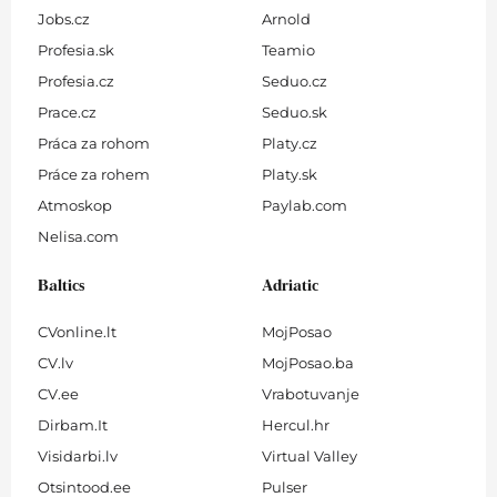
Jobs.cz
Arnold
Profesia.sk
Teamio
Profesia.cz
Seduo.cz
Prace.cz
Seduo.sk
Práca za rohom
Platy.cz
Práce za rohem
Platy.sk
Atmoskop
Paylab.com
Nelisa.com
Baltics
Adriatic
CVonline.lt
MojPosao
CV.lv
MojPosao.ba
CV.ee
Vrabotuvanje
Dirbam.It
Hercul.hr
Visidarbi.lv
Virtual Valley
Otsintood.ee
Pulser