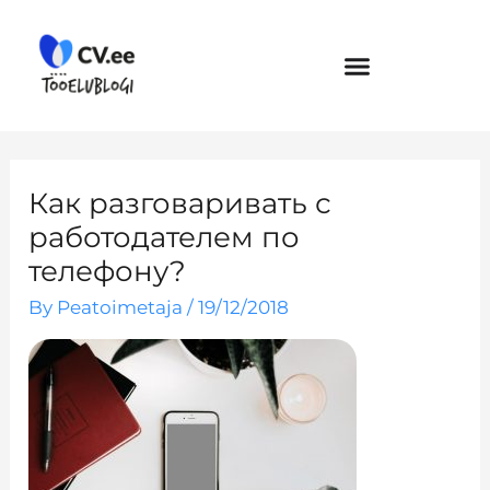
Skip
to
content
Как разговаривать с
работодателем по
телефону?
By
Peatoimetaja
/
19/12/2018