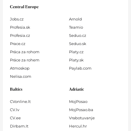
Central Europe
Jobs.cz
Arnold
Profesia.sk
Teamio
Profesia.cz
Seduo.cz
Prace.cz
Seduo.sk
Práca za rohom
Platy.cz
Práce za rohem
Platy.sk
Atmoskop
Paylab.com
Nelisa.com
Baltics
Adriatic
CVonline.lt
MojPosao
CV.lv
MojPosao.ba
CV.ee
Vrabotuvanje
Dirbam.It
Hercul.hr