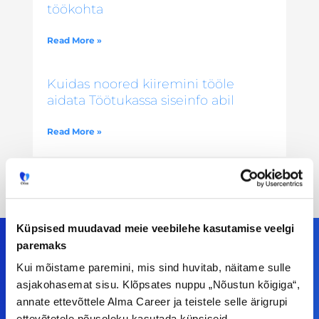
töökohta
Read More »
Kuidas noored kiiremini tööle
aidata Töötukassa siseinfo abil
Read More »
Küpsised muudavad meie veebilehe kasutamise veelgi
paremaks
Kui mõistame paremini, mis sind huvitab, näitame sulle
Meiega leiad!
asjakohasemat sisu. Klõpsates nuppu „Nõustun kõigiga“,
annate ettevõttele Alma Career ja teistele selle ärigrupi
ettevõtetele nõusoleku kasutada küpsiseid