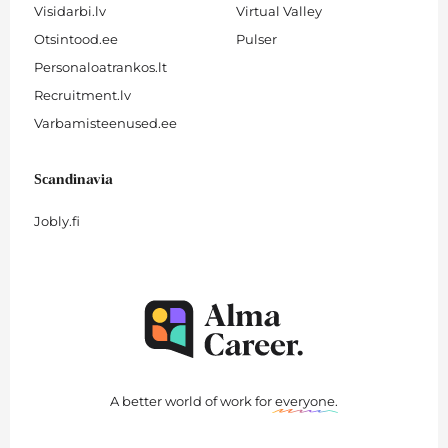
Visidarbi.lv
Virtual Valley
Otsintood.ee
Pulser
Personaloatrankos.lt
Recruitment.lv
Varbamisteenused.ee
Scandinavia
Jobly.fi
A better world of work for
everyone
.