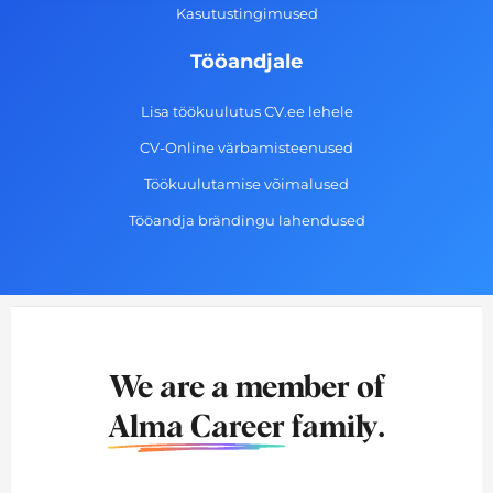
Kasutustingimused
Tööandjale
Lisa töökuulutus CV.ee lehele
CV-Online värbamisteenused
Töökuulutamise võimalused
Tööandja brändingu lahendused
We are a member of
Alma Career
family.