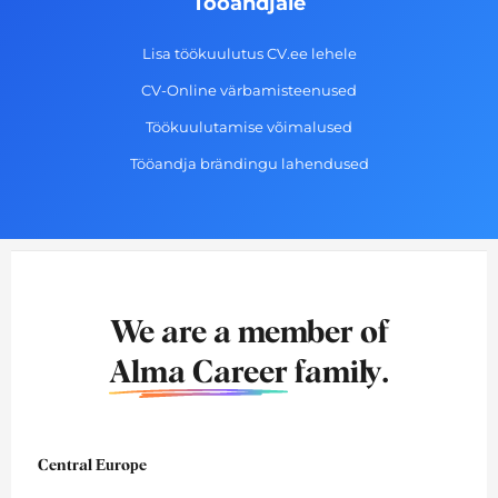
Tööandjale
Lisa töökuulutus CV.ee lehele
CV-Online värbamisteenused
Töökuulutamise võimalused
Tööandja brändingu lahendused
We are a member of
Alma Career
family.
Central Europe