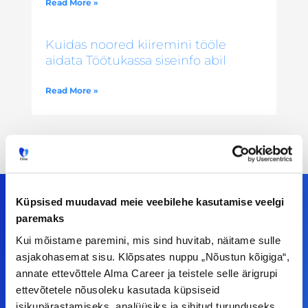
Read More »
Kuidas noored kiiremini tööle
aidata Töötukassa siseinfo abil
Read More »
Küpsised muudavad meie veebilehe kasutamise veelgi
paremaks
Meiega leiad!
Kui mõistame paremini, mis sind huvitab, näitame sulle
asjakohasemat sisu. Klõpsates nuppu „Nõustun kõigiga“,
Tööelublogi.ee lehelt leiad kõik vajaliku, et olla
annate ettevõttele Alma Career ja teistele selle ärigrupi
kursis tööturu uudistega. Kui sul on
ettevõtetele nõusoleku kasutada küpsiseid
isikupärastamiseks, analüüsiks ja sihitud turunduseks.