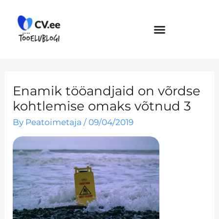
Skip
to
content
Enamik tööandjaid on võrdse
kohtlemise omaks võtnud 3
By
Peatoimetaja
/
09/04/2019