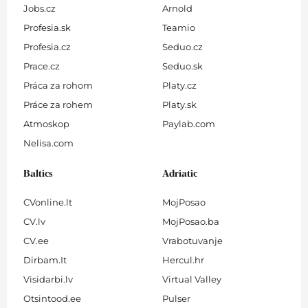
Jobs.cz
Arnold
Profesia.sk
Teamio
Profesia.cz
Seduo.cz
Prace.cz
Seduo.sk
Práca za rohom
Platy.cz
Práce za rohem
Platy.sk
Atmoskop
Paylab.com
Nelisa.com
Baltics
Adriatic
CVonline.lt
MojPosao
CV.lv
MojPosao.ba
CV.ee
Vrabotuvanje
Dirbam.It
Hercul.hr
Visidarbi.lv
Virtual Valley
Otsintood.ee
Pulser