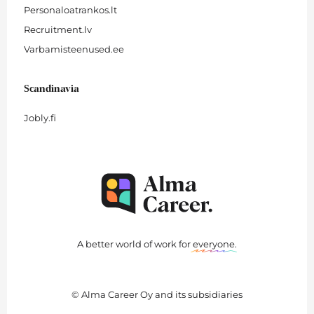
Personaloatrankos.lt
Recruitment.lv
Varbamisteenused.ee
Scandinavia
Jobly.fi
A better world of work for
everyone
.
© Alma Career Oy and its subsidiaries